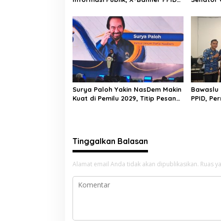
Disebar ke 7 Titik
Soroti B
Merdeka
Surya Paloh Yakin NasDem Makin
Bawaslu 
Kuat di Pemilu 2029, Titip Pesan
PPID, Pe
Khusus kepada Garda Pemuda
Akses Inf
Tinggalkan Balasan
Alamat email Anda tidak akan dipublikasikan.
Ruas ya