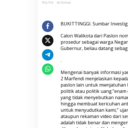
V
POLITIK
40 Dilihat
i
d
e
o
BUKITTINGGI. Sumbar Investig
D
a
Calon Walikota dari Paslon no
n
prosedur sebagai warga Negara
R
Gubernur, beliau datang sebag
e
k
a
.
m
a
Mengenai banyak informasi yang
n
2 Marfendi menjelaskan kepada
H
paslon lain untuk mwnjatuhan
o
a
politik atau politik uang.”enam
k
yang tidak menyebutkan naman
,
hingga membuat kericuhan anta
E
untuk menyudutkan kami,” ujar 
r
m
ataupun rekaman video dari s
a
adalah tidak benar dan menge
n