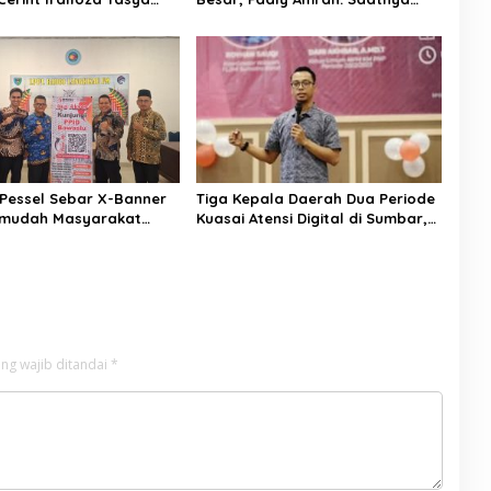
PJS hingga Kurikulum
Naik Kelas dengan Kader
Berkualitas
Pessel Sebar X-Banner
Tiga Kepala Daerah Dua Periode
rmudah Masyarakat
Kuasai Atensi Digital di Sumbar,
ormasi Publik
Pengamat: Bisa Jadi Sedang
Menyiapkan Modal Politik
ng wajib ditandai
*