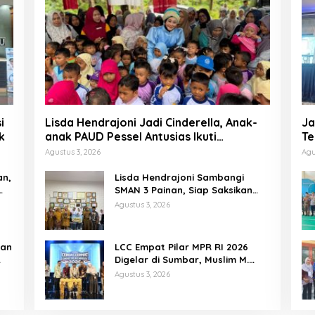
i
Lisda Hendrajoni Jadi Cinderella, Anak-
Ja
k
anak PAUD Pessel Antusias Ikuti
Te
Dongeng
P
Agustus 3, 2026
Agu
an,
Lisda Hendrajoni Sambangi
SMAN 3 Painan, Siap Saksikan
Perjuangan Tim LCC Empat Pilar
Agustus 3, 2026
di Jakarta
tan
LCC Empat Pilar MPR RI 2026
Digelar di Sumbar, Muslim M.
Yatim Tekankan Pentingnya
Agustus 3, 2026
Karakter Generasi Muda