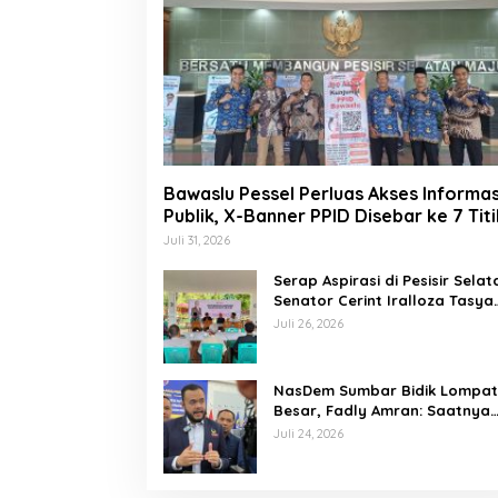
Bawaslu Pessel Perluas Akses Informas
Publik, X-Banner PPID Disebar ke 7 Titi
Juli 31, 2026
Serap Aspirasi di Pesisir Selat
Senator Cerint Iralloza Tasya
Soroti BPJS hingga Kurikulum
Juli 26, 2026
Merdeka
NasDem Sumbar Bidik Lompa
Besar, Fadly Amran: Saatnya
Naik Kelas dengan Kader
Juli 24, 2026
Berkualitas