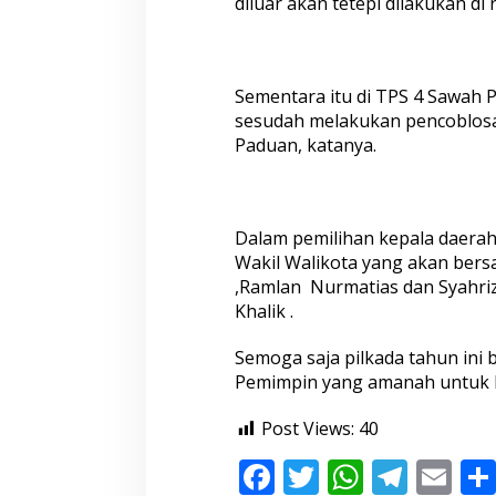
diluar akan tetepi dilakukan d
S
a
f
a
r
Sementara itu di TPS 4 Sawah 
M
sesudah melakukan pencoblos
a
Paduan, katanya.
r
f
e
n
d
Dalam pemilihan kepala daerah 
i
Wakil Walikota yang akan bersa
T
,Ramlan Nurmatias dan Syahriza
e
Khalik .
t
a
p
Semoga saja pilkada tahun ini 
O
Pemimpin yang amanah untuk ke
p
t
Post Views:
40
i
m
F
T
W
T
E
i
s