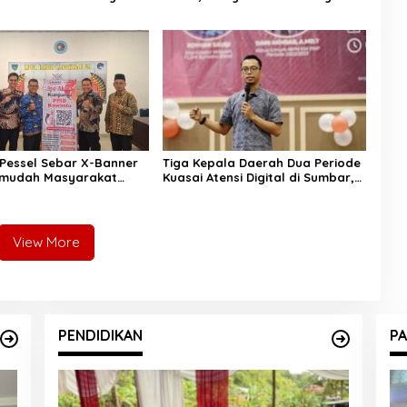
PJS hingga Kurikulum
Naik Kelas dengan Kader
Berkualitas
Pessel Sebar X-Banner
Tiga Kepala Daerah Dua Periode
rmudah Masyarakat
Kuasai Atensi Digital di Sumbar,
ormasi Publik
Pengamat: Bisa Jadi Sedang
Menyiapkan Modal Politik
View More
PENDIDIKAN
PA