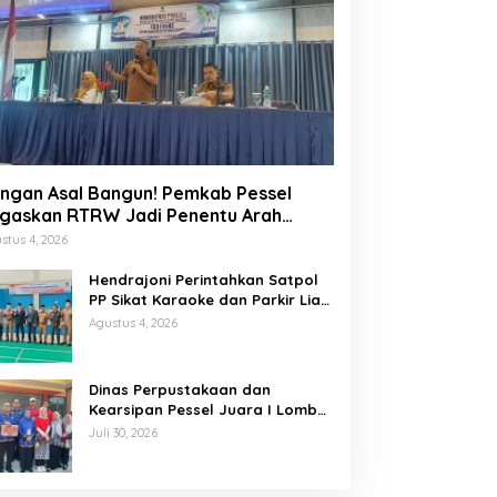
ngan Asal Bangun! Pemkab Pessel
gaskan RTRW Jadi Penentu Arah
embangunan
stus 4, 2026
Hendrajoni Perintahkan Satpol
PP Sikat Karaoke dan Parkir Liar
di Pesisir Selatan
Agustus 4, 2026
Dinas Perpustakaan dan
Kearsipan Pessel Juara I Lomba
Memasak Palai Bada dan
Juli 30, 2026
Lamang Golek