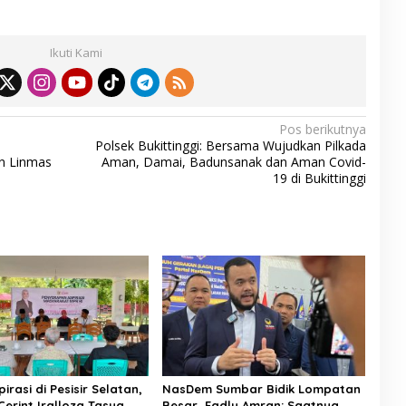
h
ar
Ikuti Kami
e
Pos berikutnya
Polsek Bukittinggi: Bersama Wujudkan Pilkada
n Linmas
Aman, Damai, Badunsanak dan Aman Covid-
19 di Bukittinggi
irasi di Pesisir Selatan,
NasDem Sumbar Bidik Lompatan
Cerint Iralloza Tasya
Besar, Fadly Amran: Saatnya