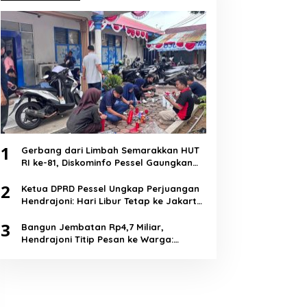
1
Gerbang dari Limbah Semarakkan HUT
RI ke-81, Diskominfo Pessel Gaungkan
Semangat Cinta Lingkungan
2
Ketua DPRD Pessel Ungkap Perjuangan
Hendrajoni: Hari Libur Tetap ke Jakarta
Jemput Anggaran
3
Bangun Jembatan Rp4,7 Miliar,
Hendrajoni Titip Pesan ke Warga:
Jangan Tebang Hutan Sembarangan