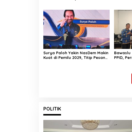
Disebar ke 7 Titik
Soroti B
Merdeka
Surya Paloh Yakin NasDem Makin
Bawaslu 
Kuat di Pemilu 2029, Titip Pesan
PPID, Pe
Khusus kepada Garda Pemuda
Akses Inf
POLITIK