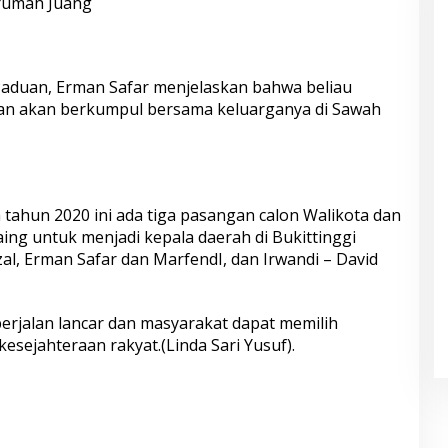
i rumah Juang
Paduan, Erman Safar menjelaskan bahwa beliau
an akan berkumpul bersama keluarganya di Sawah
tahun 2020 ini ada tiga pasangan calon Walikota dan
ing untuk menjadi kepala daerah di Bukittinggi
l, Erman Safar dan MarfendI, dan Irwandi – David
berjalan lancar dan masyarakat dapat memilih
sejahteraan rakyat.(Linda Sari Yusuf).
S