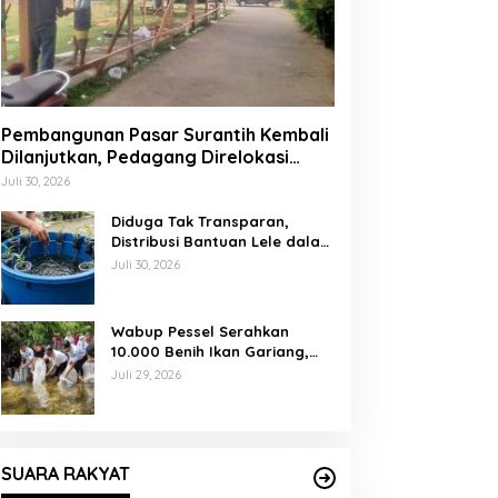
Pembangunan Pasar Surantih Kembali
Dilanjutkan, Pedagang Direlokasi
Sementara ke Lapangan Gadih
Juli 30, 2026
Basanai
Diduga Tak Transparan,
Distribusi Bantuan Lele dalam
Ember di Koto Taratak Sutera
Juli 30, 2026
Tuai Sorotan Warga
Wabup Pessel Serahkan
10.000 Benih Ikan Gariang,
Perkuat Restocking Sungai
Juli 29, 2026
Gayo demi Kelestarian
Perairan
SUARA RAKYAT