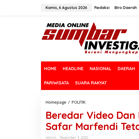
L
e
Kamis, 6 Agustus 2026
Redaksi
Biro Daerah
w
a
t
i
k
e
k
o
n
t
HOME
HEADLINE
NASIONAL
DAERAH
e
n
PARIWISATA
SUARA RAKYAT
Homepage
/
POLITIK
B
e
Beredar Video Dan
r
e
Safar Marfendi Te
d
a
r
Admin
Desember 9, 2020