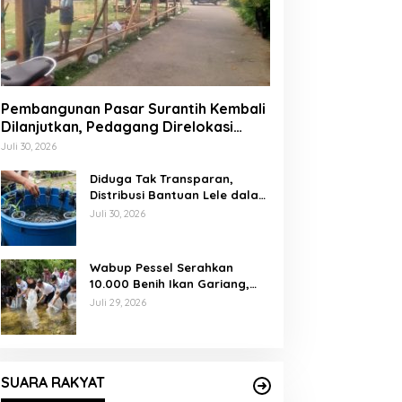
Pembangunan Pasar Surantih Kembali
Dilanjutkan, Pedagang Direlokasi
Sementara ke Lapangan Gadih
Juli 30, 2026
Basanai
Diduga Tak Transparan,
Distribusi Bantuan Lele dalam
Ember di Koto Taratak Sutera
Juli 30, 2026
Tuai Sorotan Warga
Wabup Pessel Serahkan
10.000 Benih Ikan Gariang,
Perkuat Restocking Sungai
Juli 29, 2026
Gayo demi Kelestarian
Perairan
SUARA RAKYAT