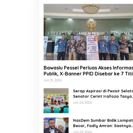
Bawaslu Pessel Perluas Akses Informas
Publik, X-Banner PPID Disebar ke 7 Titi
Juli 31, 2026
Serap Aspirasi di Pesisir Selat
Senator Cerint Iralloza Tasya
Soroti BPJS hingga Kurikulum
Juli 26, 2026
Merdeka
NasDem Sumbar Bidik Lompa
Besar, Fadly Amran: Saatnya
Naik Kelas dengan Kader
Juli 24, 2026