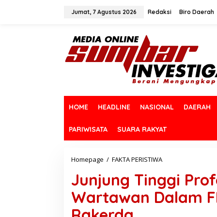
L
e
Jumat, 7 Agustus 2026
Redaksi
Biro Daerah
w
a
t
i
k
e
k
o
n
t
HOME
HEADLINE
NASIONAL
DAERAH
e
n
PARIWISATA
SUARA RAKYAT
Homepage
/
FAKTA PERISTIWA
J
u
Junjung Tinggi Prof
n
j
Wartawan Dalam FPI
u
n
Rakerda
g