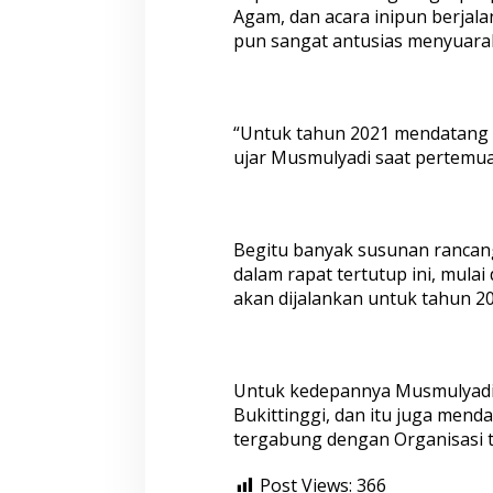
j
Agam, dan acara inipun berjala
u
pun sangat antusias menyuarak
m
l
a
h
W
“Untuk tahun 2021 mendatang ki
a
ujar Musmulyadi saat pertemua
r
t
a
w
Begitu banyak susunan rancan
a
n
dalam rapat tertutup ini, mul
D
akan dijalankan untuk tahun 2
a
l
a
m
F
Untuk kedepannya Musmulyadi 
P
Bukittinggi, dan itu juga mend
I
tergabung dengan Organisasi te
I
B
Post Views:
366
u