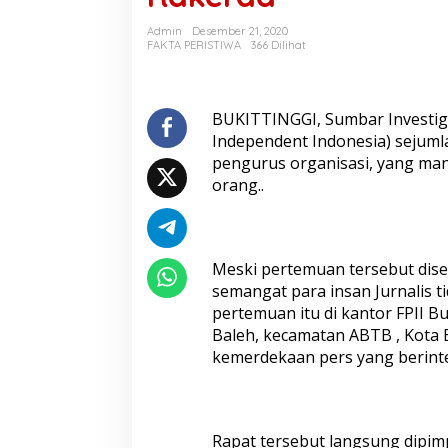
T
i
Admin
Desember 21, 2020
n
FAKTA PERISTIWA
366 Dilihat
g
g
i
P
BUKITTINGGI, Sumbar Investiga
r
Independent Indonesia) seju
o
pengurus organisasi, yang mana
f
orang..
e
s
s
i
o
Meski pertemuan tersebut dis
n
semangat para insan Jurnalis t
a
pertemuan itu di kantor FPII Bu
l
i
Baleh, kecamatan ABTB , Kota B
t
kemerdekaan pers yang berint
a
s
,
S
Rapat tersebut langsung dipimp
e