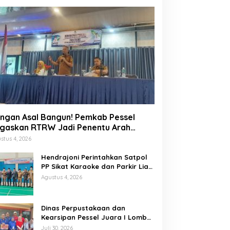
ngan Asal Bangun! Pemkab Pessel
gaskan RTRW Jadi Penentu Arah
embangunan
stus 4, 2026
Hendrajoni Perintahkan Satpol
PP Sikat Karaoke dan Parkir Liar
di Pesisir Selatan
Agustus 4, 2026
Dinas Perpustakaan dan
Kearsipan Pessel Juara I Lomba
Memasak Palai Bada dan
Juli 30, 2026