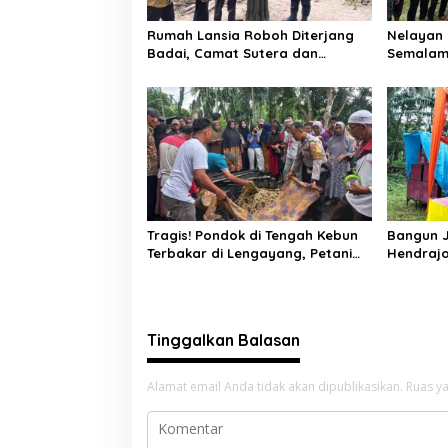
o
s
Rumah Lansia Roboh Diterjang
Nelayan 
Badai, Camat Sutera dan
Semalam
Kapolsek Turun Tangan
Laut, Di
Selatan
Tragis! Pondok di Tengah Kebun
Bangun J
Terbakar di Lengayang, Petani
Hendrajo
Lansia Tewas, Istri Alami Luka
Jangan 
Bakar
Sembara
Tinggalkan Balasan
Alamat email Anda tidak akan dipublikasikan.
Ruas ya