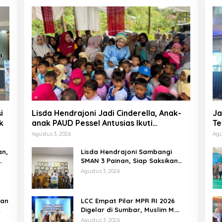
i
Lisda Hendrajoni Jadi Cinderella, Anak-
Ja
k
anak PAUD Pessel Antusias Ikuti
Te
Dongeng
P
Agustus 3, 2026
Agu
an,
Lisda Hendrajoni Sambangi
SMAN 3 Painan, Siap Saksikan
Perjuangan Tim LCC Empat Pilar
Agustus 3, 2026
di Jakarta
tan
LCC Empat Pilar MPR RI 2026
Digelar di Sumbar, Muslim M.
Yatim Tekankan Pentingnya
Agustus 3, 2026