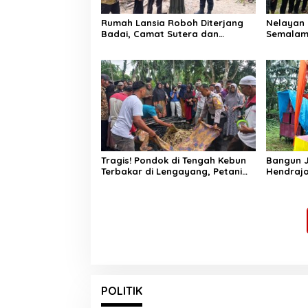
Rumah Lansia Roboh Diterjang
Nelayan 
Badai, Camat Sutera dan
Semalam
Kapolsek Turun Tangan
Laut, Di
Selatan
Tragis! Pondok di Tengah Kebun
Bangun J
Terbakar di Lengayang, Petani
Hendrajo
Lansia Tewas, Istri Alami Luka
Jangan 
Bakar
Sembara
POLITIK