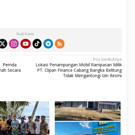
S
h
ar
Ikuti Kami
e
Pos berikutnya
 : Pemda
Lokasi Penampungan Mobil Rampasan Milik
mah Secara
PT. Clipan Finance Cabang Bangka Belitung
Tidak Mengantongi Izin Resmi