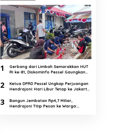
1
Gerbang dari Limbah Semarakkan HUT
RI ke-81, Diskominfo Pessel Gaungkan
Semangat Cinta Lingkungan
2
Ketua DPRD Pessel Ungkap Perjuangan
Hendrajoni: Hari Libur Tetap ke Jakarta
Jemput Anggaran
3
Bangun Jembatan Rp4,7 Miliar,
Hendrajoni Titip Pesan ke Warga:
Jangan Tebang Hutan Sembarangan