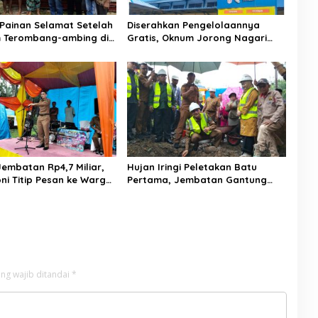
Painan Selamat Setelah
Diserahkan Pengelolaannya
 Terombang-ambing di
Gratis, Oknum Jorong Nagari
temukan Warga Lakitan
Parit Malah Diduga Pungut Uang
Kontrak Toko
embatan Rp4,7 Miliar,
Hujan Iringi Peletakan Batu
ni Titip Pesan ke Warga:
Pertama, Jembatan Gantung
Tebang Hutan
Bintungan Pelangai Gadang
ngan
Resmi Dibangun
ng wajib ditandai
*