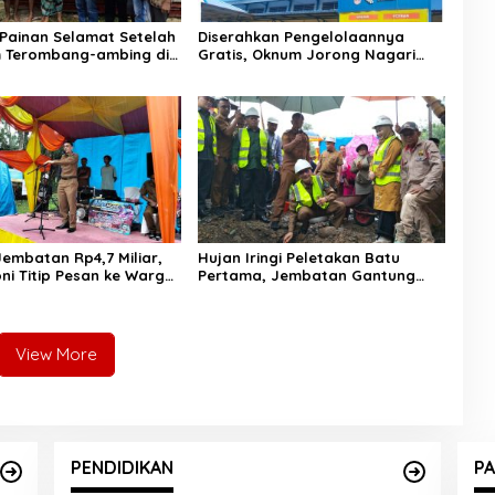
Painan Selamat Setelah
Diserahkan Pengelolaannya
 Terombang-ambing di
Gratis, Oknum Jorong Nagari
temukan Warga Lakitan
Parit Malah Diduga Pungut Uang
Kontrak Toko
embatan Rp4,7 Miliar,
Hujan Iringi Peletakan Batu
ni Titip Pesan ke Warga:
Pertama, Jembatan Gantung
Tebang Hutan
Bintungan Pelangai Gadang
ngan
Resmi Dibangun
View More
PENDIDIKAN
PA