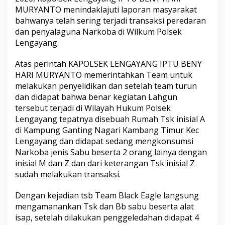
h
MURYANTO menindaklajuti laporan masyarakat
a
bahwanya telah sering terjadi transaksi peredaran
s
dan penyalaguna Narkoba di Wilkum Polsek
i
l
Lengayang.
M
e
Atas perintah KAPOLSEK LENGAYANG IPTU BENY
n
HARI MURYANTO memerintahkan Team untuk
a
melakukan penyelidikan dan setelah team turun
n
g
dan didapat bahwa benar kegiatan Lahgun
k
tersebut terjadi di Wilayah Hukum Polsek
a
Lengayang tepatnya disebuah Rumah Tsk inisial A
p
di Kampung Ganting Nagari Kambang Timur Kec
B
a
Lengayang dan didapat sedang mengkonsumsi
n
Narkoba jenis Sabu beserta 2 orang lainya dengan
d
inisial M dan Z dan dari keterangan Tsk inisial Z
a
sudah melakukan transaksi.
r
N
a
Dengan kejadian tsb Team Black Eagle langsung
r
mengamanankan Tsk dan Bb sabu beserta alat
k
isap, setelah dilakukan penggeledahan didapat 4
o