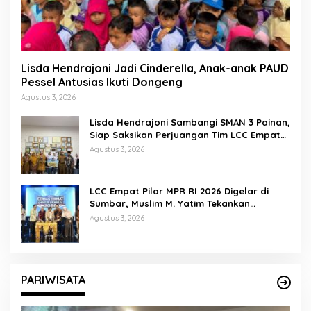
Lisda Hendrajoni Jadi Cinderella, Anak-anak PAUD
Pessel Antusias Ikuti Dongeng
Agustus 3, 2026
Lisda Hendrajoni Sambangi SMAN 3 Painan,
Siap Saksikan Perjuangan Tim LCC Empat
Pilar di Jakarta
Agustus 3, 2026
LCC Empat Pilar MPR RI 2026 Digelar di
Sumbar, Muslim M. Yatim Tekankan
Pentingnya Karakter Generasi Muda
Agustus 3, 2026
PARIWISATA