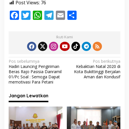
Post Views:
76
a
m
F
T
W
T
E
S
B
l
ac
w
h
el
m
h
a
c
e
itt
at
e
ai
ar
k
Ikuti Kami
b
er
s
gr
l
e
E
a
o
A
a
g
l
o
p
m
N
e
Pos sebelumnya
Pos berikutnya
D
Hadiri Launcing Pengiriman
Kebaktian Natal 2020 di
k
p
a
a
Beras Rajo Pasisia Danramil
Kota Bukittinggi Berjalan
n
v
01/Pc Soal : Semoga Dapat
Aman dan Kondusif
P
memotivasi Para Petani
i
e
l
g
Jangan Lewatkan
a
a
k
u
s
J
i
a
m
p
b