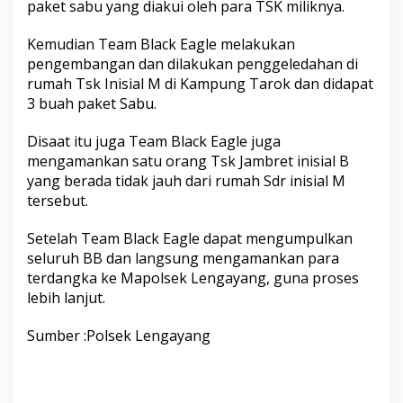
paket sabu yang diakui oleh para TSK miliknya.
b
a
D
Kemudian Team Black Eagle melakukan
a
pengembangan dan dilakukan penggeledahan di
r
rumah Tsk Inisial M di Kampung Tarok dan didapat
i
3 buah paket Sabu.
H
a
s
Disaat itu juga Team Black Eagle juga
i
mengamankan satu orang Tsk Jambret inisial B
l
yang berada tidak jauh dari rumah Sdr inisial M
P
tersebut.
e
n
y
Setelah Team Black Eagle dapat mengumpulkan
e
seluruh BB dan langsung mengamankan para
l
terdangka ke Mapolsek Lengayang, guna proses
i
lebih lanjut.
d
i
k
Sumber :Polsek Lengayang
a
n
T
e