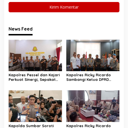
News Feed
Kapolres Pessel dan Kajari
Kapolres Ricky Ricardo
Perkuat Sinergi, Sepakat
Sambangi Ketua DPRD
Kawal Penegakan Hukum
Pessel, Narkoba hingga
yang Profesional
Kenakalan Remaja Jadi
Sorotan
Kapolda Sumbar Soroti
Kapolres Ricky Ricardo