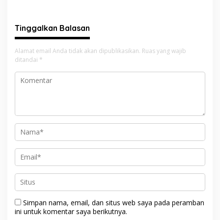
Akan Berhenti
dengan Pria Tak Dikenal
Tinggalkan Balasan
Alamat email Anda tidak akan dipublikasikan.
Ruas yang wajib
ditandai
*
Simpan nama, email, dan situs web saya pada peramban
ini untuk komentar saya berikutnya.