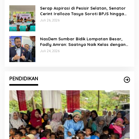
Serap Aspirasi di Pesisir Selatan, Senator
Cerint Iralloza Tasya Soroti BPJS hingga
Kurikulum Merdeka
Juli 26, 2026
NasDem Sumbar Bidik Lompatan Besar,
Fadly Amran: Saatnya Naik Kelas dengan
Kader Berkualitas
Juli 24, 2026
PENDIDIKAN