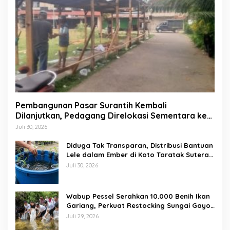
Pembangunan Pasar Surantih Kembali
Dilanjutkan, Pedagang Direlokasi Sementara ke
Lapangan Gadih Basanai
Juli 30, 2026
Diduga Tak Transparan, Distribusi Bantuan
Lele dalam Ember di Koto Taratak Sutera
Tuai Sorotan Warga
Juli 30, 2026
Wabup Pessel Serahkan 10.000 Benih Ikan
Gariang, Perkuat Restocking Sungai Gayo
demi Kelestarian Perairan
Juli 29, 2026