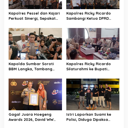
o
r
e
s
Kapolres Pessel dan Kajari
Kapolres Ricky Ricardo
t
Perkuat Sinergi, Sepakat
Sambangi Ketua DPRD
Kawal Penegakan Hukum
Pessel, Narkoba hingga
yang Profesional
Kenakalan Remaja Jadi
Sorotan
Kapolda Sumbar Soroti
Kapolres Ricky Ricardo
BBM Langka, Tambang
Silaturahmi ke Bupati
Ilegal dan Narkoba:
Hendrajoni, Tegaskan
“Jangan Beri Ruang Pelaku
Pemkab Pessel Siap
Kejahatan”
Bersinergi
Gagal Juara Hoegeng
Istri Laporkan Suami ke
Awards 2026, David WW
Polisi, Diduga Dipaksa
Tegaskan Dedikasinya Tak
Berhubungan Seksual