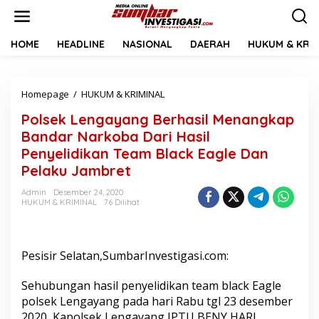
L
e
w
a
HOME
HEADLINE
NASIONAL
DAERAH
HUKUM & KRIM
t
i
k
Homepage
/
HUKUM & KRIMINAL
P
e
o
k
Polsek Lengayang Berhasil Menangkap
l
o
s
n
Bandar Narkoba Dari Hasil
e
t
Penyelidikan Team Black Eagle Dan
k
e
Pelaku Jambret
L
n
e
Admin
Desember 24, 2020
n
HUKUM & KRIMINAL
76 Dilihat
g
a
y
a
Pesisir Selatan,SumbarInvestigasi.com:
n
g
Sehubungan hasil penyelidikan team black Eagle
B
e
polsek Lengayang pada hari Rabu tgl 23 desember
r
2020, Kapolsek Lengayang IPTU BENY HARI