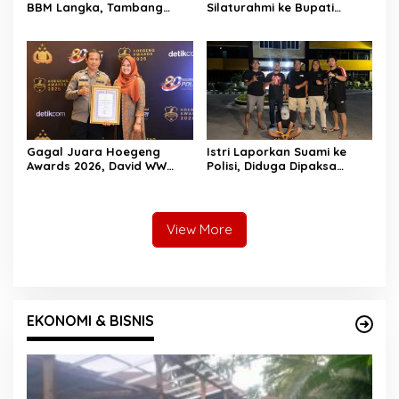
BBM Langka, Tambang
Silaturahmi ke Bupati
Ilegal dan Narkoba:
Hendrajoni, Tegaskan
“Jangan Beri Ruang Pelaku
Pemkab Pessel Siap
Kejahatan”
Bersinergi
Gagal Juara Hoegeng
Istri Laporkan Suami ke
Awards 2026, David WW
Polisi, Diduga Dipaksa
Tegaskan Dedikasinya Tak
Berhubungan Seksual
Akan Berhenti
dengan Pria Tak Dikenal
View More
EKONOMI & BISNIS