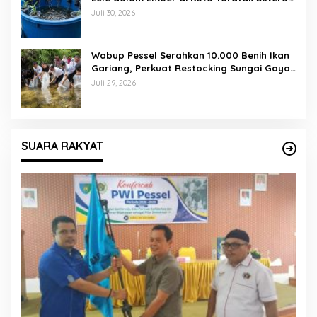
Tuai Sorotan Warga
Juli 30, 2026
Wabup Pessel Serahkan 10.000 Benih Ikan
Gariang, Perkuat Restocking Sungai Gayo
demi Kelestarian Perairan
Juli 29, 2026
SUARA RAKYAT