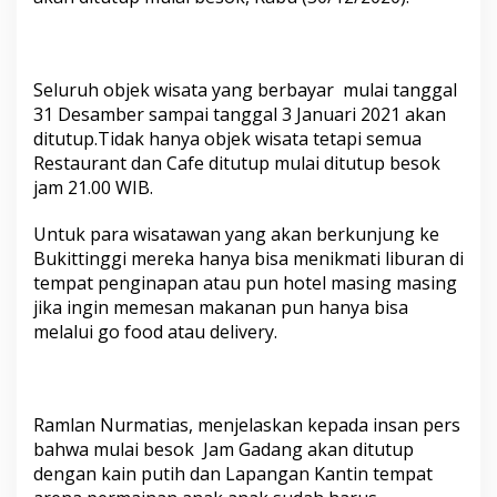
r
,
C
a
Seluruh objek wisata yang berbayar mulai tanggal
f
e
31 Desamber sampai tanggal 3 Januari 2021 akan
D
ditutup.Tidak hanya objek wisata tetapi semua
a
Restaurant dan Cafe ditutup mulai ditutup besok
n
jam 21.00 WIB.
R
e
s
Untuk para wisatawan yang akan berkunjung ke
t
Bukittinggi mereka hanya bisa menikmati liburan di
o
tempat penginapan atau pun hotel masing masing
r
jika ingin memesan makanan pun hanya bisa
a
n
melalui go food atau delivery.
M
u
l
a
Ramlan Nurmatias, menjelaskan kepada insan pers
i
bahwa mulai besok Jam Gadang akan ditutup
B
e
dengan kain putih dan Lapangan Kantin tempat
s