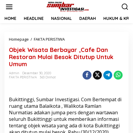
L
e
w
a
HOME
HEADLINE
NASIONAL
DAERAH
HUKUM & KRIM
t
i
k
Homepage
/
FAKTA PERISTIWA
O
e
b
k
Objek Wisata Berbayar ,Cafe Dan
j
o
e
n
Restoran Mulai Besok Ditutup Untuk
k
t
Umum
W
e
i
n
Admin
Desember 30, 2020
s
FAKTA PERISTIWA
363 Dilihat
a
t
a
B
Bukittinggi, Sumbar Investigasi. Com Bertempat di
e
ruang utama Balaikota , Walikota Ramlan
r
Nurmatias adakan jumpa pers dengan wartawan
b
seluruh Bukittinggi untuk memberikan informasi
a
y
tentang objek wisata yang ada di kota Bukittinggi
a
akan ditutup mulai besok, Rabu (30/12/2020).