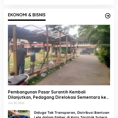
EKONOMI & BISNIS
Pembangunan Pasar Surantih Kembali
Dilanjutkan, Pedagang Direlokasi Sementara ke
Lapangan Gadih Basanai
Juli 30, 2026
Diduga Tak Transparan, Distribusi Bantuan
Lele dalam Ember di Koto Taratak Sutera