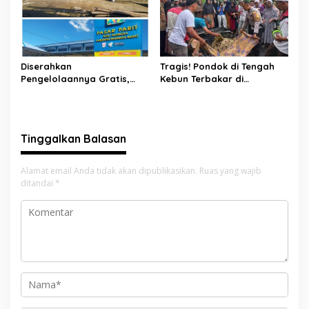
Diserahkan
Tragis! Pondok di Tengah
Pengelolaannya Gratis,
Kebun Terbakar di
Oknum Jorong Nagari Parit
Lengayang, Petani Lansia
Malah Diduga Pungut Uang
Tewas, Istri Alami Luka
Kontrak Toko
Bakar
Tinggalkan Balasan
Alamat email Anda tidak akan dipublikasikan.
Ruas yang wajib
ditandai
*