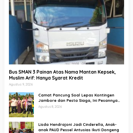
Bus SMAN 3 Painan Atas Nama Mantan Kepsek,
Muslim Arif: Hanya Syarat Kredit
Agustus 9, 2026
Camat Pancung Soal Lepas Kontingen
Jambore dan Pesta Siaga, Ini Pesannya
kepada Peserta
Agustus 8, 2026
Lisda Hendrajoni Jadi Cinderella, Anak-
anak PAUD Pessel Antusias Ikuti Dongeng