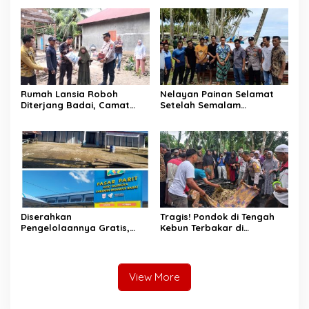
Jembatan Gantung
Bergerak
Rumah Lansia Roboh
Nelayan Painan Selamat
Diterjang Badai, Camat
Setelah Semalam
Sutera dan Kapolsek Turun
Terombang-ambing di Laut,
Tangan
Ditemukan Warga Lakitan
Selatan
Diserahkan
Tragis! Pondok di Tengah
Pengelolaannya Gratis,
Kebun Terbakar di
Oknum Jorong Nagari Parit
Lengayang, Petani Lansia
Malah Diduga Pungut Uang
Tewas, Istri Alami Luka
Kontrak Toko
Bakar
View More