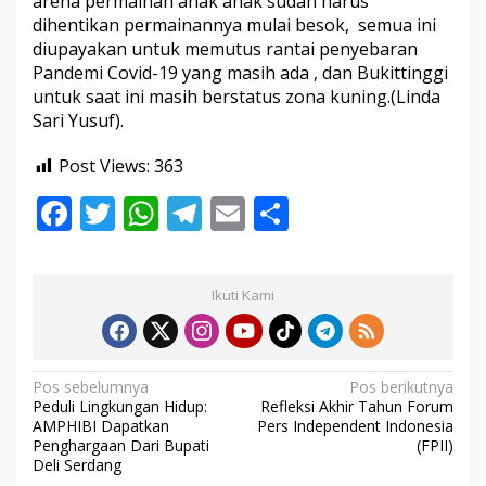
arena permainan anak anak sudah harus
o
dihentikan permainannya mulai besok, semua ini
k
diupayakan untuk memutus rantai penyebaran
D
i
Pandemi Covid-19 yang masih ada , dan Bukittinggi
t
untuk saat ini masih berstatus zona kuning.(Linda
u
Sari Yusuf).
t
u
Post Views:
363
p
U
F
T
W
T
E
S
n
t
ac
w
h
el
m
h
u
k
e
itt
at
e
ai
ar
U
Ikuti Kami
b
er
s
gr
l
e
m
u
o
A
a
m
o
p
m
N
Pos sebelumnya
Pos berikutnya
Peduli Lingkungan Hidup:
Refleksi Akhir Tahun Forum
k
p
a
AMPHIBI Dapatkan
Pers Independent Indonesia
v
Penghargaan Dari Bupati
(FPII)
Deli Serdang
i