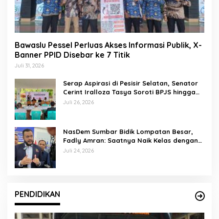
Bawaslu Pessel Perluas Akses Informasi Publik, X-
Banner PPID Disebar ke 7 Titik
Juli 31, 2026
Serap Aspirasi di Pesisir Selatan, Senator
Cerint Iralloza Tasya Soroti BPJS hingga
Kurikulum Merdeka
Juli 26, 2026
NasDem Sumbar Bidik Lompatan Besar,
Fadly Amran: Saatnya Naik Kelas dengan
Kader Berkualitas
Juli 24, 2026
PENDIDIKAN