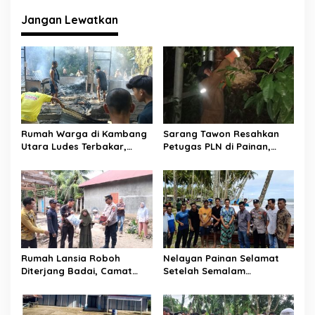
g
Jangan Lewatkan
a
s
i
p
o
s
Rumah Warga di Kambang
Sarang Tawon Resahkan
Utara Ludes Terbakar,
Petugas PLN di Painan,
Mobil Damkar Terkendala
Damkarmat Pessel
Jembatan Gantung
Bergerak
Rumah Lansia Roboh
Nelayan Painan Selamat
Diterjang Badai, Camat
Setelah Semalam
Sutera dan Kapolsek Turun
Terombang-ambing di Laut,
Tangan
Ditemukan Warga Lakitan
Selatan