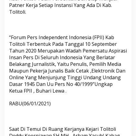
r
Patner Kerja Setiap Instansi Yang Ada Di Kab.
w
Tolitoli.
i
l
T
o
l
“Forum Pers Independent Indonesia (FPII) Kab
i
Tolitoli Terbentuk Pada Tanggal 10 September
T
Tahun 2020 Merupakan Wadah Pemersatu Aspirasi
o
Insan Pers Di Seluruh Indonesia Yang Berlatar
l
i
Belakang Jurnalistik, Yaitu Penulis, Pemilih Media
S
Maupun Pekerja Junalis Baik Cetak ,Elektronik Dan
i
Online Yang Menjunjung Tinggi Undang Undang
l
Dasar 1945 Dan Uu Pers No 40/1999”Ungkap
a
h
Ketua FPII , Buhari Lewa .
t
u
RABU(06/01/2021)
r
a
h
m
i
Saat Di Temui Di Ruang Kerjanya Kejari Tolitoli
K
Deddy Koerniawan SH,MH , Arham Yacub( Kabag