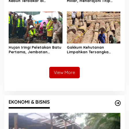
Kebun Terbakar di
Miliar, Hendrajoni Titip
Lengayang, Petani Lansia
Pesan ke Warga: Jangan
Tewas, Istri Alami Luka
Tebang Hutan
Bakar
Sembarangan
Hujan Iringi Peletakan Batu
Gakkum Kehutanan
Pertama, Jembatan
Limpahkan Tersangka
Gantung Bintungan
Pembalakan di Sariak
Pelangai Gadang Resmi
Bayang ke Kejari Solok
Dibangun
View More
EKONOMI & BISNIS