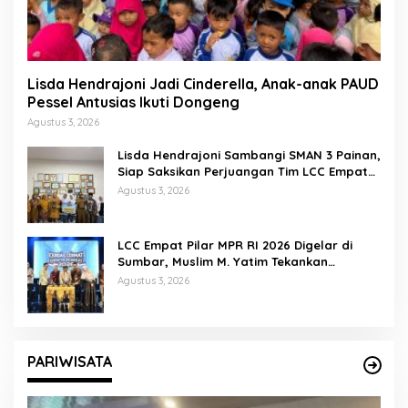
Lisda Hendrajoni Jadi Cinderella, Anak-anak PAUD
Pessel Antusias Ikuti Dongeng
Agustus 3, 2026
Lisda Hendrajoni Sambangi SMAN 3 Painan,
Siap Saksikan Perjuangan Tim LCC Empat
Pilar di Jakarta
Agustus 3, 2026
LCC Empat Pilar MPR RI 2026 Digelar di
Sumbar, Muslim M. Yatim Tekankan
Pentingnya Karakter Generasi Muda
Agustus 3, 2026
PARIWISATA