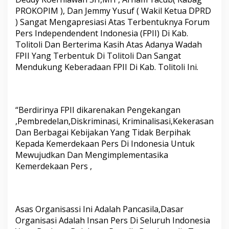
e
PROKOPIM ), Dan Jemmy Yusuf ( Wakil Ketua DPRD
b
) Sangat Mengapresiasi Atas Terbentuknya Forum
e
Pers Independendent Indonesia (FPII) Di Kab.
b
e
Tolitoli Dan Berterima Kasih Atas Adanya Wadah
r
FPII Yang Terbentuk Di Tolitoli Dan Sangat
a
Mendukung Keberadaan FPII Di Kab. Tolitoli Ini.
p
a
I
n
s
“Berdirinya FPII dikarenakan Pengekangan
t
,Pembredelan,Diskriminasi, Kriminalisasi,Kekerasan
a
Dan Berbagai Kebijakan Yang Tidak Berpihak
n
Kepada Kemerdekaan Pers Di Indonesia Untuk
s
i
Mewujudkan Dan Mengimplementasika
Kemerdekaan Pers ,
Asas Organisassi Ini Adalah Pancasila,Dasar
Organisasi Adalah Insan Pers Di Seluruh Indonesia