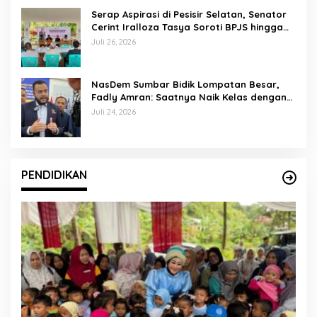
Serap Aspirasi di Pesisir Selatan, Senator
Cerint Iralloza Tasya Soroti BPJS hingga
Kurikulum Merdeka
Juli 26, 2026
NasDem Sumbar Bidik Lompatan Besar,
Fadly Amran: Saatnya Naik Kelas dengan
Kader Berkualitas
Juli 24, 2026
PENDIDIKAN