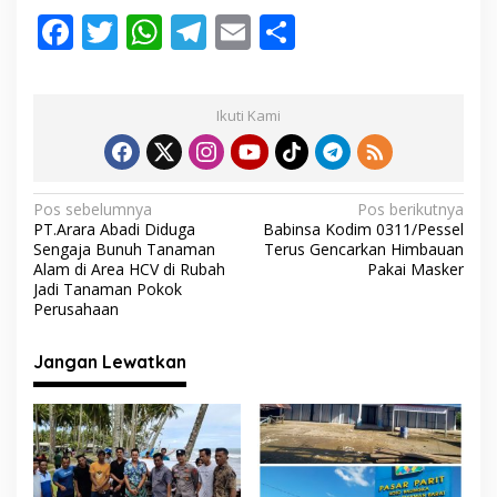
F
T
W
T
E
S
ac
w
h
el
m
h
e
itt
at
e
ai
ar
Ikuti Kami
b
er
s
gr
l
e
o
A
a
o
p
m
N
Pos sebelumnya
Pos berikutnya
PT.Arara Abadi Diduga
Babinsa Kodim 0311/Pessel
k
p
a
Sengaja Bunuh Tanaman
Terus Gencarkan Himbauan
v
Alam di Area HCV di Rubah
Pakai Masker
Jadi Tanaman Pokok
i
Perusahaan
g
Jangan Lewatkan
a
s
i
p
o