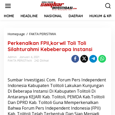
L
e
w
a
HOME
HEADLINE
NASIONAL
DAERAH
HUKUM & KRIM
t
i
k
Homepage
/
FAKTA PERISTIWA
P
e
e
k
Perkenalkan FPII,korwil Toli Toli
r
o
k
n
Silahturahmi Kebeberapa Instansi
e
t
n
e
Admin
Januari 6, 2021
FAKTA PERISTIWA
242 Dilihat
a
n
l
k
a
Sumbar Investigasi. Com. Forum Pers Independent
n
F
Indonesia Kabupaten Tolitoli Lakukan Kunjungan
P
Di Beberapa Instansi Di Kabupaten Tolitoli Di
I
Antaranya KEJARI Kab. Tolitoli, PEMDA Kab.Tolitoli
I
Dan DPRD Kab. Tolitoli Guna Memperkenalkan
,
Bahwa Forum Pers Independent Indonesia (FPII)
k
o
Kab. Tolitoli Telah Terbentuk Dan Siap Menjadi