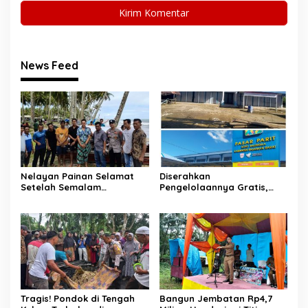
News Feed
Nelayan Painan Selamat
Diserahkan
Setelah Semalam
Pengelolaannya Gratis,
Terombang-ambing di Laut,
Oknum Jorong Nagari Parit
Ditemukan Warga Lakitan
Malah Diduga Pungut Uang
Selatan
Kontrak Toko
Tragis! Pondok di Tengah
Bangun Jembatan Rp4,7