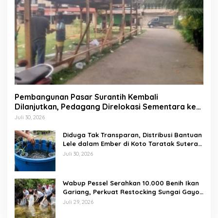
Pembangunan Pasar Surantih Kembali
Dilanjutkan, Pedagang Direlokasi Sementara ke
Lapangan Gadih Basanai
Juli 30, 2026
Diduga Tak Transparan, Distribusi Bantuan
Lele dalam Ember di Koto Taratak Sutera
Tuai Sorotan Warga
Juli 30, 2026
Wabup Pessel Serahkan 10.000 Benih Ikan
Gariang, Perkuat Restocking Sungai Gayo
demi Kelestarian Perairan
Juli 29, 2026