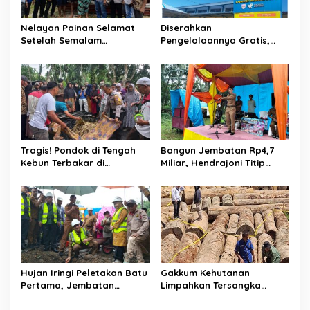
s
Nelayan Painan Selamat
Diserahkan
Setelah Semalam
Pengelolaannya Gratis,
Terombang-ambing di Laut,
Oknum Jorong Nagari Parit
Ditemukan Warga Lakitan
Malah Diduga Pungut Uang
Selatan
Kontrak Toko
Tragis! Pondok di Tengah
Bangun Jembatan Rp4,7
Kebun Terbakar di
Miliar, Hendrajoni Titip
Lengayang, Petani Lansia
Pesan ke Warga: Jangan
Tewas, Istri Alami Luka
Tebang Hutan
Bakar
Sembarangan
Hujan Iringi Peletakan Batu
Gakkum Kehutanan
Pertama, Jembatan
Limpahkan Tersangka
Gantung Bintungan
Pembalakan di Sariak
Pelangai Gadang Resmi
Bayang ke Kejari Solok