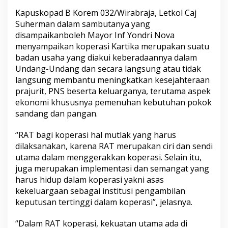
g
Kapuskopad B Korem 032/Wirabraja, Letkol Caj
o
Suherman dalam sambutanya yang
t
a
disampaikanboleh Mayor Inf Yondri Nova
T
menyampaikan koperasi Kartika merupakan suatu
a
badan usaha yang diakui keberadaannya dalam
h
Undang-Undang dan secara langsung atau tidak
u
n
langsung membantu meningkatkan kesejahteraan
a
prajurit, PNS beserta keluarganya, terutama aspek
n
ekonomi khususnya pemenuhan kebutuhan pokok
T
sandang dan pangan.
u
t
u
“RAT bagi koperasi hal mutlak yang harus
p
dilaksanakan, karena RAT merupakan ciri dan sendi
B
utama dalam menggerakkan koperasi. Selain itu,
u
juga merupakan implementasi dan semangat yang
k
harus hidup dalam koperasi yakni asas
u
2
kekeluargaan sebagai institusi pengambilan
0
keputusan tertinggi dalam koperasi”, jelasnya.
2
0
“Dalam RAT koperasi, kekuatan utama ada di