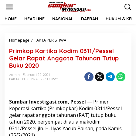
L
e
w
a
HOME
HEADLINE
NASIONAL
DAERAH
HUKUM & KRIM
t
i
k
Homepage
/
FAKTA PERISTIWA
P
e
r
k
Primkop Kartika Kodim 0311/Pessel
i
o
m
n
Gelar Rapat Anggota Tahunan Tutup
k
t
Buku 2020
o
e
p
n
Admin
Februari 25, 2021
K
FAKTA PERISTIWA
292 Dilihat
a
r
t
i
Sumbar Investigasi.com, Pessel
— Primer
k
koperasi kartika (Primkopkar) Kodim 0311/Pessel
a
gelar rapat anggota tahunan (RAT) tutup buku
K
tahun 2020, beryempat di aula makodim
o
d
0311/Pessel jln. H. Ilyas Yacub Painan, pada Kamis
i
(25/2/2021).