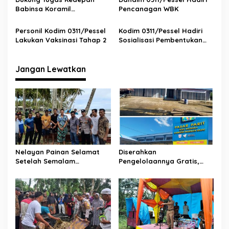
Resmi Pimpin Kodim
Hukum
Babinsa Koramil
Pencanagan WBK
06/Bayang Komunikasi
Sosial Dengan Perangkat
Personil Kodim 0311/Pessel
Kodim 0311/Pessel Hadiri
Nagari
Lakukan Vaksinasi Tahap 2
Sosialisasi Pembentukan
Komponen Cadangan
Matra Darat
Jangan Lewatkan
Nelayan Painan Selamat
Diserahkan
Setelah Semalam
Pengelolaannya Gratis,
Terombang-ambing di Laut,
Oknum Jorong Nagari Parit
Ditemukan Warga Lakitan
Malah Diduga Pungut Uang
Selatan
Kontrak Toko