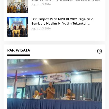
Pilar di Jakarta
Agustus 3, 2026
LCC Empat Pilar MPR RI 2026 Digelar di
Sumbar, Muslim M. Yatim Tekankan
Pentingnya Karakter Generasi Muda
Agustus 3, 2026
PARIWISATA