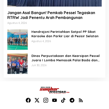
Jangan Asal Bangun! Pemkab Pessel Tegaskan
RTRW Jadi Penentu Arah Pembangunan
Agustus 4, 2026
Hendrajoni Perintahkan Satpol PP Sikat
Karaoke dan Parkir Liar di Pesisir Selatan
Agustus 4, 2026
Dinas Perpustakaan dan Kearsipan Pessel
Juara I Lomba Memasak Palai Bada dan
Lamang Golek
Juli 30, 2026