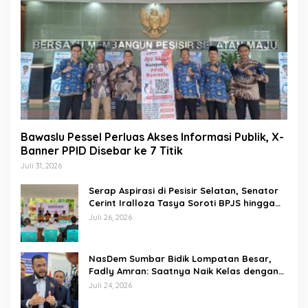
Bawaslu Pessel Perluas Akses Informasi Publik, X-
Banner PPID Disebar ke 7 Titik
Juli 31, 2026
Serap Aspirasi di Pesisir Selatan, Senator
Cerint Iralloza Tasya Soroti BPJS hingga
Kurikulum Merdeka
Juli 26, 2026
NasDem Sumbar Bidik Lompatan Besar,
Fadly Amran: Saatnya Naik Kelas dengan
Kader Berkualitas
Juli 24, 2026