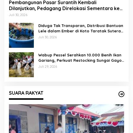
Pembangunan Pasar Surantih Kembali
Dilanjutkan, Pedagang Direlokasi Sementara ke
Lapangan Gadih Basanai
Juli 30, 2026
Diduga Tak Transparan, Distribusi Bantuan
Lele dalam Ember di Koto Taratak Sutera
Tuai Sorotan Warga
Juli 30, 2026
Wabup Pessel Serahkan 10.000 Benih Ikan
Gariang, Perkuat Restocking Sungai Gayo
demi Kelestarian Perairan
Juli 29, 2026
SUARA RAKYAT