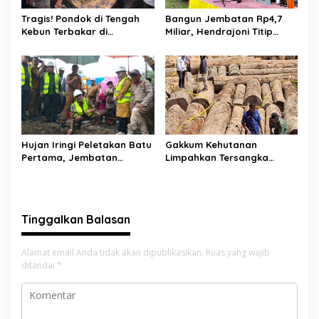
Tragis! Pondok di Tengah
Bangun Jembatan Rp4,7
Kebun Terbakar di
Miliar, Hendrajoni Titip
Lengayang, Petani Lansia
Pesan ke Warga: Jangan
Tewas, Istri Alami Luka
Tebang Hutan
Bakar
Sembarangan
Hujan Iringi Peletakan Batu
Gakkum Kehutanan
Pertama, Jembatan
Limpahkan Tersangka
Gantung Bintungan
Pembalakan di Sariak
Pelangai Gadang Resmi
Bayang ke Kejari Solok
Dibangun
Tinggalkan Balasan
Alamat email Anda tidak akan dipublikasikan.
Ruas yang wajib
ditandai
*