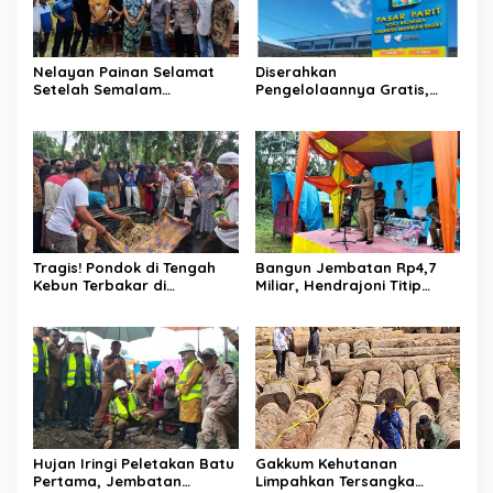
Nelayan Painan Selamat
Diserahkan
Setelah Semalam
Pengelolaannya Gratis,
Terombang-ambing di Laut,
Oknum Jorong Nagari Parit
Ditemukan Warga Lakitan
Malah Diduga Pungut Uang
Selatan
Kontrak Toko
Tragis! Pondok di Tengah
Bangun Jembatan Rp4,7
Kebun Terbakar di
Miliar, Hendrajoni Titip
Lengayang, Petani Lansia
Pesan ke Warga: Jangan
Tewas, Istri Alami Luka
Tebang Hutan
Bakar
Sembarangan
Hujan Iringi Peletakan Batu
Gakkum Kehutanan
Pertama, Jembatan
Limpahkan Tersangka