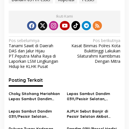
b
er
s
gr
l
e
o
A
a
Ikuti Kami
o
p
m
k
p
N
Pos sebelumnya
Pos berikutnya
Tanami Sawit di Daerah
Kasat Binmas Polres Kota
a
DAS dan Jalur Hijau
Bukittinggi Lakukan
v
PT.Peputra Maha Raya di
Silaturahmi Kamtibmas
Laporkan LSM Lingkungan
Dengan Mitra
i
Hidup ke KLHK Pusat
g
Posting Terkait
a
s
Choky Sitohang Meriahkan
Lepas Sambut Dandim
i
Lepas Sambut Dandim
0311/Pesisir Selatan,
p
0311/Pessel, Puji Keindahan
Hendrajoni: Pak Theodorus
Mandeh dan Dukung
Luar Biasa, Selamat
Lepas Sambut Dandim
AJPLH Sebut Banjir di
o
Pariwisata Pesisir Selatan
Datang Letkol Yudi
0311/Pesisir Selatan
Pesisir Selatan Akibat
s
Berlangsung Khidmat,
Oknum yang Lalai dan
Letkol Inf Yudi Eka Pratama
Lemahnya Penegakan
Dukung Tugas Kedepan
Dandim 0311/Pessel Hadiri