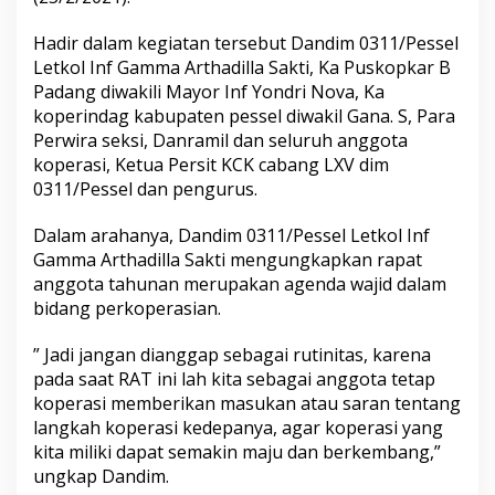
m
0
Hadir dalam kegiatan tersebut Dandim 0311/Pessel
3
Letkol Inf Gamma Arthadilla Sakti, Ka Puskopkar B
1
1
Padang diwakili Mayor Inf Yondri Nova, Ka
/
koperindag kabupaten pessel diwakil Gana. S, Para
P
Perwira seksi, Danramil dan seluruh anggota
e
koperasi, Ketua Persit KCK cabang LXV dim
s
0311/Pessel dan pengurus.
s
e
l
Dalam arahanya, Dandim 0311/Pessel Letkol Inf
G
Gamma Arthadilla Sakti mengungkapkan rapat
e
anggota tahunan merupakan agenda wajid dalam
l
bidang perkoperasian.
a
r
R
” Jadi jangan dianggap sebagai rutinitas, karena
a
pada saat RAT ini lah kita sebagai anggota tetap
p
koperasi memberikan masukan atau saran tentang
a
langkah koperasi kedepanya, agar koperasi yang
t
A
kita miliki dapat semakin maju dan berkembang,”
n
ungkap Dandim.
g