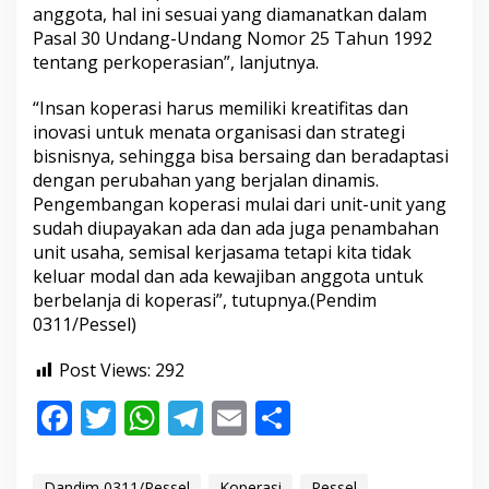
anggota, hal ini sesuai yang diamanatkan dalam
Pasal 30 Undang-Undang Nomor 25 Tahun 1992
tentang perkoperasian”, lanjutnya.
“Insan koperasi harus memiliki kreatifitas dan
inovasi untuk menata organisasi dan strategi
bisnisnya, sehingga bisa bersaing dan beradaptasi
dengan perubahan yang berjalan dinamis.
Pengembangan koperasi mulai dari unit-unit yang
sudah diupayakan ada dan ada juga penambahan
unit usaha, semisal kerjasama tetapi kita tidak
keluar modal dan ada kewajiban anggota untuk
berbelanja di koperasi”, tutupnya.(Pendim
0311/Pessel)
Post Views:
292
F
T
W
T
E
S
ac
w
h
el
m
h
e
itt
at
e
ai
ar
Dandim 0311/Pessel
Koperasi
Pessel