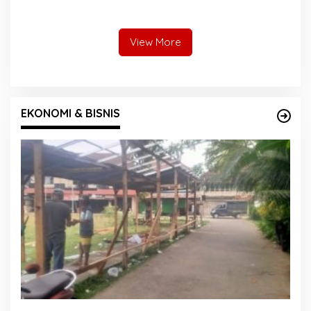
Gantung Bintungan
Pembalakan di Sariak
Pelangai Gadang Resmi
Bayang ke Kejari Solok
Dibangun
View More
EKONOMI & BISNIS