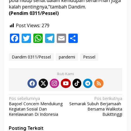
pola hidup sehat dalam kehidupan sehari-hari juga
G
kalah pentingnya,”tambah Dandim.
e
(Pendim 0311/Pessel)
l
a
r
Post Views:
279
O
F
T
W
T
E
S
l
a
ac
w
h
el
m
h
h
R
e
itt
at
e
ai
ar
a
Dandim 0311/Pessel
pandemi
Pessel
g
b
er
s
gr
l
e
a
B
o
A
a
Ikuti Kami
e
o
p
m
r
s
k
p
a
N
m
Pos sebelumnya
Pos berikutnya
a
Baqoel Concern Mendukung
Semarak Subuh Berjamaah
a
Kegiatan Sosial Dan
Bersama Walikota
v
Kerelawanan Di Indonesia
Bukittinggi
i
Posting Terkait