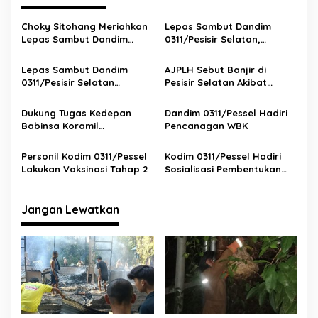
g
a
Choky Sitohang Meriahkan
Lepas Sambut Dandim
s
Lepas Sambut Dandim
0311/Pesisir Selatan,
0311/Pessel, Puji Keindahan
Hendrajoni: Pak Theodorus
i
Mandeh dan Dukung
Luar Biasa, Selamat
Lepas Sambut Dandim
AJPLH Sebut Banjir di
p
Pariwisata Pesisir Selatan
Datang Letkol Yudi
0311/Pesisir Selatan
Pesisir Selatan Akibat
Berlangsung Khidmat,
Oknum yang Lalai dan
o
Letkol Inf Yudi Eka Pratama
Lemahnya Penegakan
Dukung Tugas Kedepan
Dandim 0311/Pessel Hadiri
s
Resmi Pimpin Kodim
Hukum
Babinsa Koramil
Pencanagan WBK
06/Bayang Komunikasi
Sosial Dengan Perangkat
Personil Kodim 0311/Pessel
Kodim 0311/Pessel Hadiri
Nagari
Lakukan Vaksinasi Tahap 2
Sosialisasi Pembentukan
Komponen Cadangan
Matra Darat
Jangan Lewatkan