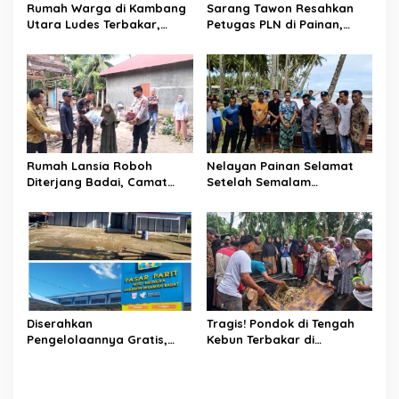
Rumah Warga di Kambang
Sarang Tawon Resahkan
Utara Ludes Terbakar,
Petugas PLN di Painan,
Mobil Damkar Terkendala
Damkarmat Pessel
Jembatan Gantung
Bergerak
Rumah Lansia Roboh
Nelayan Painan Selamat
Diterjang Badai, Camat
Setelah Semalam
Sutera dan Kapolsek Turun
Terombang-ambing di Laut,
Tangan
Ditemukan Warga Lakitan
Selatan
Diserahkan
Tragis! Pondok di Tengah
Pengelolaannya Gratis,
Kebun Terbakar di
Oknum Jorong Nagari Parit
Lengayang, Petani Lansia
Malah Diduga Pungut Uang
Tewas, Istri Alami Luka
Kontrak Toko
Bakar