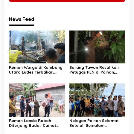
News Feed
Rumah Warga di Kambang
Sarang Tawon Resahkan
Utara Ludes Terbakar,
Petugas PLN di Painan,
Mobil Damkar Terkendala
Damkarmat Pessel
Jembatan Gantung
Bergerak
Rumah Lansia Roboh
Nelayan Painan Selamat
Diterjang Badai, Camat
Setelah Semalam
Sutera dan Kapolsek Turun
Terombang-ambing di Laut,