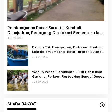
Pembangunan Pasar Surantih Kembali
Dilanjutkan, Pedagang Direlokasi Sementara ke
Lapangan Gadih Basanai
Juli 30, 2026
Diduga Tak Transparan, Distribusi Bantuan
Lele dalam Ember di Koto Taratak Sutera
Tuai Sorotan Warga
Juli 30, 2026
Wabup Pessel Serahkan 10.000 Benih Ikan
Gariang, Perkuat Restocking Sungai Gayo
demi Kelestarian Perairan
Juli 29, 2026
SUARA RAKYAT