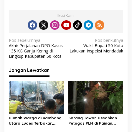
ac
w
h
el
m
h
e
itt
at
e
ai
ar
Ikuti Kami
b
er
s
gr
l
e
o
A
a
o
p
m
N
Pos sebelumnya
Pos berikutnya
Akhir Perjalanan DPO Kasus
Wakil Bupati 50 Kota
k
p
a
135 KG Ganja Kering di
Lakukan Inspeksi Mendadak
v
Lingkup Kabupaten 50 Kota
i
Jangan Lewatkan
g
a
s
i
p
o
Rumah Warga di Kambang
Sarang Tawon Resahkan
s
Utara Ludes Terbakar,
Petugas PLN di Painan,
Mobil Damkar Terkendala
Damkarmat Pessel