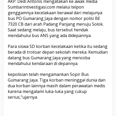
AKP. Dedi Antonis mengatakan ke awak media
s
Sumbarintivestigasi.com melalui telpon
w
a
genggamnya kecelakaan berawal dari melajunya
S
bus PO Gumarang Jaya dengan nomor polisi BE
e
7320 CB dari arah Padang Panjang menuju Solok.
k
Saat sedang melaju, bus tersebut hendak
o
mendahului bus ANS yang ada didepannya.
l
a
h
Para siswa SD korban kecelakaan ketika itu sedang
D
berada di trotoar depan sekolah mereka. Kemudian
a
datang bus Gumarang Jaya yang mencoba
s
mendahului kendaraan di depannya.
a
r
K
kepolisian telah mengamankan Sopir Bus
o
Gumarang Jaya. Tiga korban meninggal dunia dan
r
dua korban lainnya masih dalam perawatan medis
b
karena mengalami luka-luka yang cukup
a
n
serius,”ujarnya.
K
e
c
e