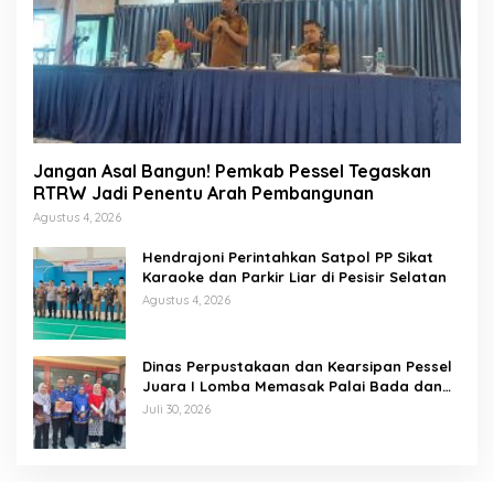
Jangan Asal Bangun! Pemkab Pessel Tegaskan
RTRW Jadi Penentu Arah Pembangunan
Agustus 4, 2026
Hendrajoni Perintahkan Satpol PP Sikat
Karaoke dan Parkir Liar di Pesisir Selatan
Agustus 4, 2026
Dinas Perpustakaan dan Kearsipan Pessel
Juara I Lomba Memasak Palai Bada dan
Lamang Golek
Juli 30, 2026