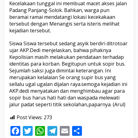
Kecelakaan tunggal ini membuat macet akses jalan
l
a
Padang Panjang-Solok. Bahkan, warga pun
k
beramai ramai mendatangi lokasi kecekakaan
a
tersebut dengan Menangis serta isteris melihat
a
kejadian tersebut.
n
B
u
Siswa Siswa tersebut sedang asyik berdiri ditrotoar
s
ujar AKP.Dedi menjelaskan, bahwa pihaknya
G
Kepolisian masih melakukan pendataan terhadap
u
identitas para korban. Begitupun untuk sopir bus.
m
Sejumlah saksi juga dimintai keterangan. Ini
a
r
merupakan kelalaian Se orang supir bus yang
a
sellalu ugal ugalan dijalan raya.semoga kejadian ini
n
AKP.dedi menyatakan dan menghimbau agar para
g
sopir bus harus hati hati dan waspada melewati
jalur padat seperti titik sekolahan,paparnya. (Arul)
Post Views:
273
F
T
W
T
E
S