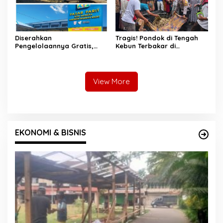
Diserahkan
Tragis! Pondok di Tengah
Pengelolaannya Gratis,
Kebun Terbakar di
Oknum Jorong Nagari Parit
Lengayang, Petani Lansia
Malah Diduga Pungut Uang
Tewas, Istri Alami Luka
Kontrak Toko
Bakar
View More
EKONOMI & BISNIS