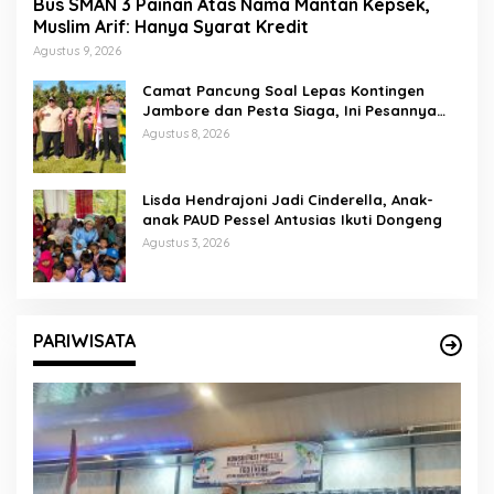
Bus SMAN 3 Painan Atas Nama Mantan Kepsek,
Muslim Arif: Hanya Syarat Kredit
Agustus 9, 2026
Camat Pancung Soal Lepas Kontingen
Jambore dan Pesta Siaga, Ini Pesannya
kepada Peserta
Agustus 8, 2026
Lisda Hendrajoni Jadi Cinderella, Anak-
anak PAUD Pessel Antusias Ikuti Dongeng
Agustus 3, 2026
PARIWISATA