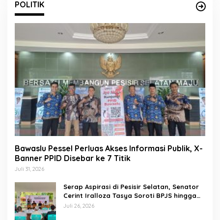
POLITIK
Bawaslu Pessel Perluas Akses Informasi Publik, X-
Banner PPID Disebar ke 7 Titik
Juli 31, 2026
Serap Aspirasi di Pesisir Selatan, Senator
Cerint Iralloza Tasya Soroti BPJS hingga
Kurikulum Merdeka
Juli 26, 2026