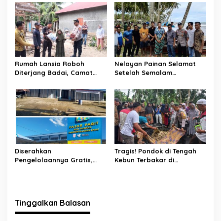
Jembatan Gantung
Bergerak
Rumah Lansia Roboh
Nelayan Painan Selamat
Diterjang Badai, Camat
Setelah Semalam
Sutera dan Kapolsek Turun
Terombang-ambing di Laut,
Tangan
Ditemukan Warga Lakitan
Selatan
Diserahkan
Tragis! Pondok di Tengah
Pengelolaannya Gratis,
Kebun Terbakar di
Oknum Jorong Nagari Parit
Lengayang, Petani Lansia
Malah Diduga Pungut Uang
Tewas, Istri Alami Luka
Kontrak Toko
Bakar
Tinggalkan Balasan