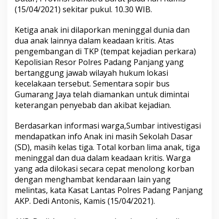
h
(15/04/2021) sekitar pukul. 10.30 WIB.
M
a
Ketiga anak ini dilaporkan meninggal dunia dan
l
a
dua anak lainnya dalam keadaan kritis. Atas
n
pengembangan di TKP (tempat kejadian perkara)
g
Kepolisian Resor Polres Padang Panjang yang
T
bertanggung jawab wilayah hukum lokasi
a
kecelakaan tersebut. Sementara sopir bus
k
D
Gumarang Jaya telah diamankan untuk dimintai
a
keterangan penyebab dan akibat kejadian.
p
a
Berdasarkan informasi warga,Sumbar intivestigasi
t
mendapatkan info Anak ini masih Sekolah Dasar
D
i
(SD), masih kelas tiga. Total korban lima anak, tiga
t
meninggal dan dua dalam keadaan kritis. Warga
o
yang ada dilokasi secara cepat menolong korban
l
dengan menghambat kendaraan lain yang
a
k
melintas, kata Kasat Lantas Polres Padang Panjang
,
AKP. Dedi Antonis, Kamis (15/04/2021).
S
i