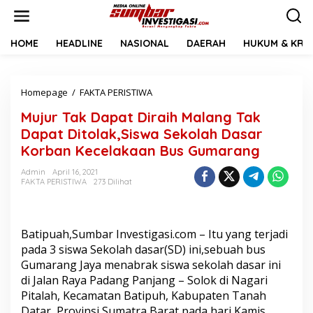
L
e
w
a
HOME
HEADLINE
NASIONAL
DAERAH
HUKUM & KRIM
t
i
k
Homepage
/
FAKTA PERISTIWA
M
e
u
k
Mujur Tak Dapat Diraih Malang Tak
j
o
u
n
Dapat Ditolak,Siswa Sekolah Dasar
r
t
Korban Kecelakaan Bus Gumarang
T
e
a
n
Admin
April 16, 2021
k
FAKTA PERISTIWA
273 Dilihat
D
a
p
a
Batipuah,Sumbar Investigasi.com – Itu yang terjadi
t
pada 3 siswa Sekolah dasar(SD) ini,sebuah bus
D
Gumarang Jaya menabrak siswa sekolah dasar ini
i
di Jalan Raya Padang Panjang – Solok di Nagari
r
a
Pitalah, Kecamatan Batipuh, Kabupaten Tanah
i
Datar, Provinsi Sumatra Barat pada hari Kamis