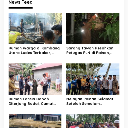
News Feed
Rumah Warga di Kambang
Sarang Tawon Resahkan
Utara Ludes Terbakar,
Petugas PLN di Painan,
Mobil Damkar Terkendala
Damkarmat Pessel
Jembatan Gantung
Bergerak
Rumah Lansia Roboh
Nelayan Painan Selamat
Diterjang Badai, Camat
Setelah Semalam
Sutera dan Kapolsek Turun
Terombang-ambing di Laut,
Tangan
Ditemukan Warga Lakitan
Selatan