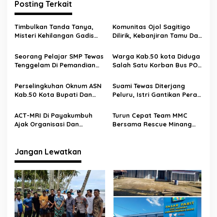
Posting Terkait
a
s
Timbulkan Tanda Tanya,
Komunitas Ojol Sagitigo
i
Misteri Kehilangan Gadis
Dilirik, Kebanjiran Tamu Dari
p
Cantik Asal Payakumbuh
Provinsi Riau
Seorang Pelajar SMP Tewas
Warga Kab.50 kota Diduga
o
Tenggelam Di Pemandian
Salah Satu Korban Bus PO
s
Batang Tabit
MPN Sembodo Di Jambi
Perselingkuhan Oknum ASN
Suami Tewas Diterjang
Kab.50 Kota Bupati Dan
Peluru, Istri Gantikan Peran
BKPSDM Bungkam
Suami Sebagai Pengedar
Narkoba
ACT-MRI Di Payakumbuh
Turun Cepat Team MMC
Ajak Organisasi Dan
Bersama Rescue Minang
Komunitas Berinfak Buat
Muda Peduli Payakumbuh
Saudara Di Palestina
Donasi Palestina
Jangan Lewatkan