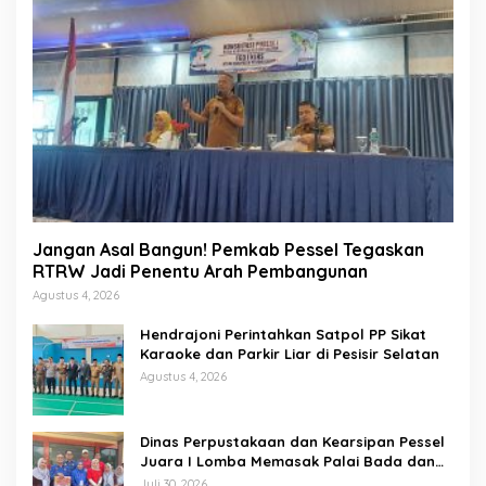
Jangan Asal Bangun! Pemkab Pessel Tegaskan
RTRW Jadi Penentu Arah Pembangunan
Agustus 4, 2026
Hendrajoni Perintahkan Satpol PP Sikat
Karaoke dan Parkir Liar di Pesisir Selatan
Agustus 4, 2026
Dinas Perpustakaan dan Kearsipan Pessel
Juara I Lomba Memasak Palai Bada dan
Lamang Golek
Juli 30, 2026