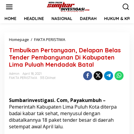
L
e
w
a
HOME
HEADLINE
NASIONAL
DAERAH
HUKUM & KRIM
t
i
k
Homepage
/
FAKTA PERISTIWA
T
e
i
k
Timbulkan Pertanyaan, Delapan Belas
m
o
b
n
Tender Pembangunan Di Kabupaten
u
t
Lima Puluah Mendadak Batal
l
e
k
n
Admin
April 18, 2021
a
FAKTA PERISTIWA
313 Dilihat
n
P
e
r
Sumbarinvestigasi.
Com, Payakumbuh –
t
Pemerintah Kabupaten Lima Puluh Kota diterpa
a
badai kabar tak sehat, menyusul dengan
n
dibatalkannya 18 paket tender besar di daerah
y
a
setempat awal April lalu.
a