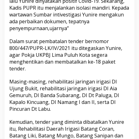
lalu Yunire dinyatakan positif Covid-19. Sekarang,
n
Kadis PUPR itu menjalankan isolasi mandiri. Kepada
g
wartawan Sumbar intivestigasi Yunire mengakun
u
n
ada perbaikan dokumen, tepatnya
a
penyempurnaan,ujarnya”
n
D
Dalam surat pembatalan tender bernomor
i
800/447/PUPR-LK/IV/2021 itu ditegaskan Yunire,
K
a
agar Pokja UKPBJ Lima Puluh Kota segera
b
menghentikan dan membatalkan ke-18 paket
u
tender.
p
a
Masing-masing, rehabilitasi jaringan irigasi DI
t
e
Ujung Bukit, rehabilitasi jaringan irigasi DI Aia
n
Gemuruh, DI Banda Subarang, DI Dt Paluga, DI
L
Kapalo Kincuang, DI Namang I dan II, serta DI
i
Pincuran Dt Labu.
m
a
P
Kemudian, tender yang diminta dibatalkan Yunire
u
itu, Rehabilitasi Daerah Irigasi Batang Coran,
l
Batang Liki, Batang Mungo, Batang Sanipan dan
u