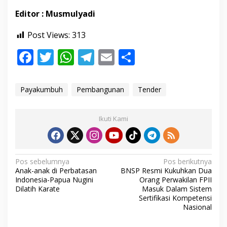
Editor : Musmulyadi
Post Views:
313
F
T
W
T
E
S
ac
w
h
el
m
h
e
itt
at
e
ai
ar
Payakumbuh
Pembangunan
Tender
b
er
s
gr
l
e
o
A
a
Ikuti Kami
o
p
m
k
p
N
Pos sebelumnya
Pos berikutnya
Anak-anak di Perbatasan
BNSP Resmi Kukuhkan Dua
a
Indonesia-Papua Nugini
Orang Perwakilan FPII
v
Dilatih Karate
Masuk Dalam Sistem
Sertifikasi Kompetensi
i
Nasional
g