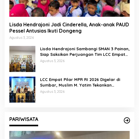
Lisda Hendrajoni Jadi Cinderella, Anak-anak PAUD
Pessel Antusias Ikuti Dongeng
Agustus 3, 2026
Lisda Hendrajoni Sambangi SMAN 3 Painan,
Siap Saksikan Perjuangan Tim LCC Empat
Pilar di Jakarta
Agustus 3, 2026
LCC Empat Pilar MPR RI 2026 Digelar di
Sumbar, Muslim M. Yatim Tekankan
Pentingnya Karakter Generasi Muda
Agustus 3, 2026
PARIWISATA