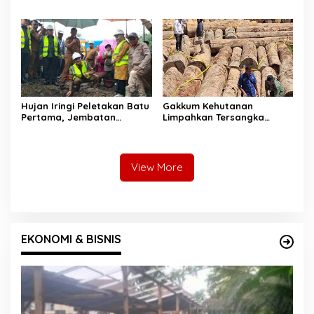
Lengayang, Petani Lansia
Pesan ke Warga: Jangan
Tewas, Istri Alami Luka
Tebang Hutan
Bakar
Sembarangan
Hujan Iringi Peletakan Batu
Gakkum Kehutanan
Pertama, Jembatan
Limpahkan Tersangka
Gantung Bintungan
Pembalakan di Sariak
Pelangai Gadang Resmi
Bayang ke Kejari Solok
Dibangun
View More
EKONOMI & BISNIS