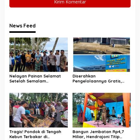
News Feed
Nelayan Painan Selamat
Diserahkan
Setelah Semalam
Pengelolaannya Gratis,
Terombang-ambing di Laut,
Oknum Jorong Nagari Parit
Ditemukan Warga Lakitan
Malah Diduga Pungut Uang
Selatan
Kontrak Toko
Tragis! Pondok di Tengah
Bangun Jembatan Rp4,7
Kebun Terbakar di
Miliar, Hendrajoni Titip