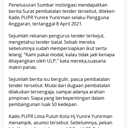
n
Penelusuran Sumbar instivigasi mendapatkan
,
berita Surat pembatalan tender tersebut, diteken
D
Kadis PUPR Yunire Yunirman selaku Pengguna
e
l
Anggaran, tertanggal 8 April 2021.
a
p
Sejumlah rekanan pengurus tender terkejut,
a
mengetahui tender batal. Sebab mereka
n
sebelumnya sudah mempersiapkan ikut serta
B
e
lelang. “Kami pakai modal, kalau tidak jadi kenapa
l
ditayangkan oleh ULP,” kata mereka,suasana
a
makin panas.
s
T
Sejumlah berita isu bergulir, pasca pembatalan
e
n
tender tersebut. Mulai dari dugaan pembatalan
d
dilakukan tersengaja, sampai adanya arahan
e
pimpinan. Siapa yang berkepentingan dalam
r
pembangunan luak 50 kedepan.
P
e
m
Kadis PUPR Lima Puluh Kota Hj Yunire Yunirman
b
menampik, asumsi tersebut. Sebelumnya, pekan
a