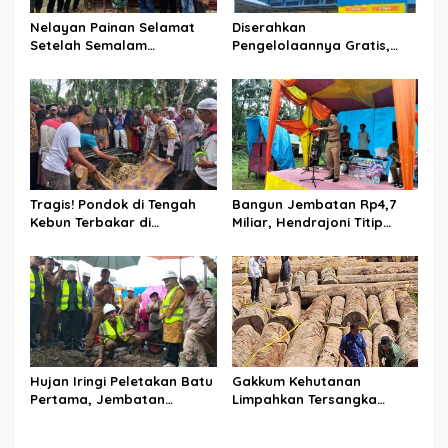
Nelayan Painan Selamat
Diserahkan
Setelah Semalam
Pengelolaannya Gratis,
Terombang-ambing di Laut,
Oknum Jorong Nagari Parit
Ditemukan Warga Lakitan
Malah Diduga Pungut Uang
Selatan
Kontrak Toko
Tragis! Pondok di Tengah
Bangun Jembatan Rp4,7
Kebun Terbakar di
Miliar, Hendrajoni Titip
Lengayang, Petani Lansia
Pesan ke Warga: Jangan
Tewas, Istri Alami Luka
Tebang Hutan
Bakar
Sembarangan
Hujan Iringi Peletakan Batu
Gakkum Kehutanan
Pertama, Jembatan
Limpahkan Tersangka
Gantung Bintungan
Pembalakan di Sariak
Pelangai Gadang Resmi
Bayang ke Kejari Solok