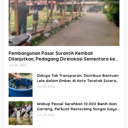
Pembangunan Pasar Surantih Kembali
Dilanjutkan, Pedagang Direlokasi Sementara ke
Lapangan Gadih Basanai
Juli 30, 2026
Diduga Tak Transparan, Distribusi Bantuan
Lele dalam Ember di Koto Taratak Sutera
Tuai Sorotan Warga
Juli 30, 2026
Wabup Pessel Serahkan 10.000 Benih Ikan
Gariang, Perkuat Restocking Sungai Gayo
demi Kelestarian Perairan
Juli 29, 2026