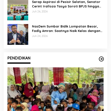
Serap Aspirasi di Pesisir Selatan, Senator
Cerint Iralloza Tasya Soroti BPJS hingga
Kurikulum Merdeka
Juli 26, 2026
NasDem Sumbar Bidik Lompatan Besar,
Fadly Amran: Saatnya Naik Kelas dengan
Kader Berkualitas
Juli 24, 2026
PENDIDIKAN