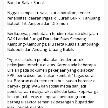
Bandar Baliak Sariak.
a
h
M
Nggak sampai itu saja, ikut dibatalkan, tender
e
rehabilitasi daerah irigasi di Lurah Bukik, Tanjuang
n
Bataut, Titi Ampera dan DI Simun.
d
a
Berikutnya, pembatalan tender rekonstruksi jalan
d
a
DAK Landai-Sungai Data dan Ruas Simpang
k
Kampung-Kampung Baru serta Ruas Palumpuang-
B
Balubuih dan Andiang-Ujuang Bukik.
a
t
“Agar dilakukan pembatalan tender untuk
a
l
pekerjaan tersebut di atas. Karena ada beberapa
uraian pada dokumen pekerjaan yang disiapkan
PPK, perlu disempurnakan kembali,” tegas surat
itu. Bocoran dokumen tersebut, sudah beredar di
banyak grup WAG dan sosial media dan jadi
pembicaraan masyarakat dikedai kedai kopi,warga
lima puluah terus mengawal pembangunan
berbagai sektor semenjak pasangan Bupati dan
wakil bupati dilantik.