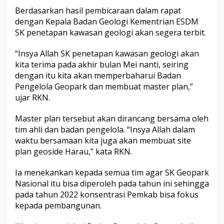
i
Berdasarkan hasil pembicaraan dalam rapat
r
dengan Kepala Badan Geologi Kementrian ESDM
B
SK penetapan kawasan geologi akan segera terbit.
u
l
a
“Insya Allah SK penetapan kawasan geologi akan
n
kita terima pada akhir bulan Mei nanti, seiring
M
dengan itu kita akan memperbaharui Badan
e
Pengelola Geopark dan membuat master plan,”
i
ujar RKN.
Master plan tersebut akan dirancang bersama oleh
tim ahli dan badan pengelola. “Insya Allah dalam
waktu bersamaan kita juga akan membuat site
plan geoside Harau,” kata RKN.
Ia menekankan kepada semua tim agar SK Geopark
Nasional itu bisa diperoleh pada tahun ini sehingga
pada tahun 2022 konsentrasi Pemkab bisa fokus
kepada pembangunan.