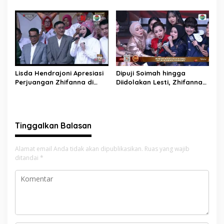
Damkarmat Pessel
Sutera dan Kapolsek Turun
Bergerak
Tangan
Lisda Hendrajoni Apresiasi
Dipuji Soimah hingga
Perjuangan Zhifanna di
Diidolakan Lesti, Zhifanna
D’Academy 8, Soimah:
Pessel Lolos D’Academy 8
Tolong Dikawal Anak Ini
Tinggalkan Balasan
Alamat email Anda tidak akan dipublikasikan.
Ruas yang wajib
ditandai
*