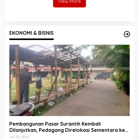
View More
EKONOMI & BISNIS
Pembangunan Pasar Surantih Kembali
Dilanjutkan, Pedagang Direlokasi Sementara ke
Lapangan Gadih Basanai
Juli 30, 2026