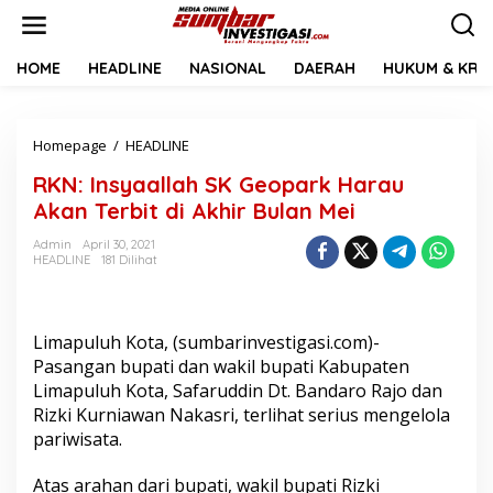
L
e
w
a
HOME
HEADLINE
NASIONAL
DAERAH
HUKUM & KRIM
t
i
k
Homepage
/
HEADLINE
R
e
K
k
RKN: Insyaallah SK Geopark Harau
N
o
:
n
Akan Terbit di Akhir Bulan Mei
I
t
n
e
Admin
April 30, 2021
HEADLINE
181 Dilihat
s
n
y
a
a
Limapuluh Kota, (sumbarinvestigasi.com)-
l
l
Pasangan bupati dan wakil bupati Kabupaten
a
Limapuluh Kota, Safaruddin Dt. Bandaro Rajo dan
h
Rizki Kurniawan Nakasri, terlihat serius mengelola
S
pariwisata.
K
G
e
Atas arahan dari bupati, wakil bupati Rizki