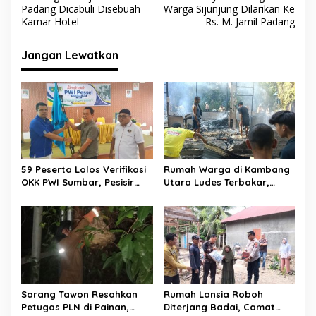
k
p
a
Padang Dicabuli Disebuah
Warga Sijunjung Dilarikan Ke
v
Kamar Hotel
Rs. M. Jamil Padang
i
Jangan Lewatkan
g
a
s
i
p
o
59 Peserta Lolos Verifikasi
Rumah Warga di Kambang
s
OKK PWI Sumbar, Pesisir
Utara Ludes Terbakar,
Selatan Terbanyak dengan
Mobil Damkar Terkendala
11 Peserta
Jembatan Gantung
Sarang Tawon Resahkan
Rumah Lansia Roboh
Petugas PLN di Painan,
Diterjang Badai, Camat