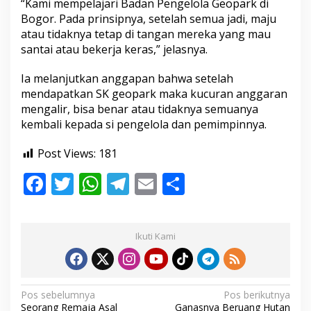
“Kami mempelajari Badan Pengelola Geopark di
Bogor. Pada prinsipnya, setelah semua jadi, maju
atau tidaknya tetap di tangan mereka yang mau
santai atau bekerja keras,” jelasnya.
Ia melanjutkan anggapan bahwa setelah
mendapatkan SK geopark maka kucuran anggaran
mengalir, bisa benar atau tidaknya semuanya
kembali kepada si pengelola dan pemimpinnya.
Post Views:
181
F
T
W
T
E
S
ac
w
h
el
m
h
e
itt
at
e
ai
ar
Ikuti Kami
b
er
s
gr
l
e
o
A
a
o
p
m
N
Pos sebelumnya
Pos berikutnya
Seorang Remaja Asal
Ganasnya Beruang Hutan