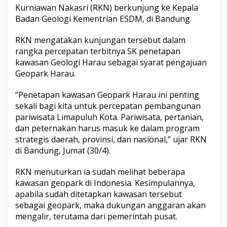
o
Kurniawan Nakasri (RKN) berkunjung ke Kepala
p
Badan Geologi Kementrian ESDM, di Bandung.
a
r
RKN mengatakan kunjungan tersebut dalam
k
H
rangka percepatan terbitnya SK penetapan
a
kawasan Geologi Harau sebagai syarat pengajuan
r
Geopark Harau.
a
u
“Penetapan kawasan Geopark Harau ini penting
A
k
sekali bagi kita untuk percepatan pembangunan
a
pariwisata Limapuluh Kota. Pariwisata, pertanian,
n
dan peternakan harus masuk ke dalam program
T
strategis daerah, provinsi, dan nasional,” ujar RKN
e
di Bandung, Jumat (30/4).
r
b
i
RKN menuturkan ia sudah melihat beberapa
t
kawasan geopark di Indonesia. Kesimpulannya,
d
apabila sudah ditetapkan kawasan tersebut
i
sebagai geopark, maka dukungan anggaran akan
A
k
mengalir, terutama dari pemerintah pusat.
h