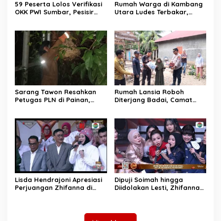
59 Peserta Lolos Verifikasi
Rumah Warga di Kambang
OKK PWI Sumbar, Pesisir
Utara Ludes Terbakar,
Selatan Terbanyak dengan
Mobil Damkar Terkendala
11 Peserta
Jembatan Gantung
Sarang Tawon Resahkan
Rumah Lansia Roboh
Petugas PLN di Painan,
Diterjang Badai, Camat
Damkarmat Pessel
Sutera dan Kapolsek Turun
Bergerak
Tangan
Lisda Hendrajoni Apresiasi
Dipuji Soimah hingga
Perjuangan Zhifanna di
Diidolakan Lesti, Zhifanna
D’Academy 8, Soimah:
Pessel Lolos D’Academy 8
Tolong Dikawal Anak Ini