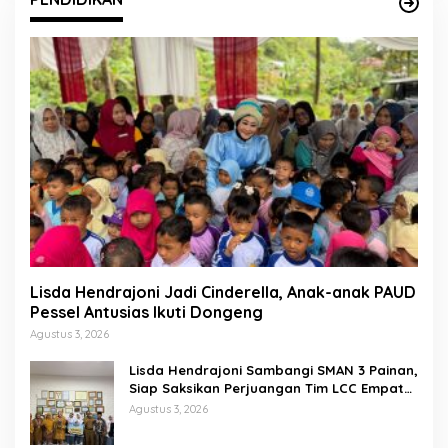
Lisda Hendrajoni Jadi Cinderella, Anak-anak PAUD
Pessel Antusias Ikuti Dongeng
Agustus 3, 2026
Lisda Hendrajoni Sambangi SMAN 3 Painan,
Siap Saksikan Perjuangan Tim LCC Empat
Pilar di Jakarta
Agustus 3, 2026