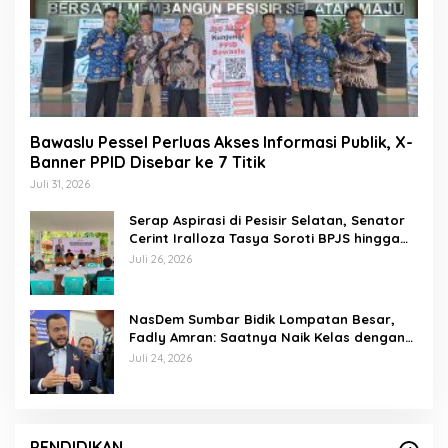
Bawaslu Pessel Perluas Akses Informasi Publik, X-
Banner PPID Disebar ke 7 Titik
Juli 31, 2026
Serap Aspirasi di Pesisir Selatan, Senator
Cerint Iralloza Tasya Soroti BPJS hingga
Kurikulum Merdeka
Juli 26, 2026
NasDem Sumbar Bidik Lompatan Besar,
Fadly Amran: Saatnya Naik Kelas dengan
Kader Berkualitas
Juli 24, 2026
PENDIDIKAN