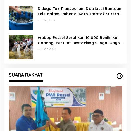
Diduga Tak Transparan, Distribusi Bantuan
Lele dalam Ember di Koto Taratak Sutera
Tuai Sorotan Warga
Juli 30, 2026
Wabup Pessel Serahkan 10.000 Benih Ikan
Gariang, Perkuat Restocking Sungai Gayo
demi Kelestarian Perairan
Juli 29, 2026
SUARA RAKYAT