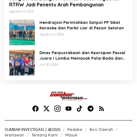
RTRW Jadi Penentu Arah Pembangunan
Agustus 4, 2026
Hendrajoni Perintahkan Satpol PP Sikat
Karaoke dan Parkir Liar di Pesisir Selatan
Agustus 4, 2026
Dinas Perpustakaan dan Kearsipan Pessel
Juara I Lomba Memasak Palai Bada dan
Lamang Golek
Juli 30, 2026
SUMBAR INVESTIGASI | @2026
Redaksi
Biro Daerah
Wartawan
Tentang Kami
Masuk