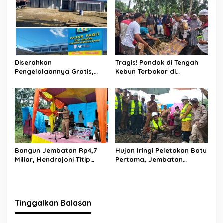
Tangan
Ditemukan Warga Lakitan
Selatan
Diserahkan
Tragis! Pondok di Tengah
Pengelolaannya Gratis,
Kebun Terbakar di
Oknum Jorong Nagari Parit
Lengayang, Petani Lansia
Malah Diduga Pungut Uang
Tewas, Istri Alami Luka
Kontrak Toko
Bakar
Bangun Jembatan Rp4,7
Hujan Iringi Peletakan Batu
Miliar, Hendrajoni Titip
Pertama, Jembatan
Pesan ke Warga: Jangan
Gantung Bintungan
Tebang Hutan
Pelangai Gadang Resmi
Sembarangan
Dibangun
Tinggalkan Balasan