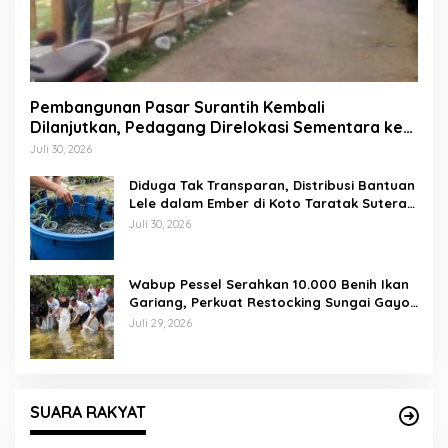
Pembangunan Pasar Surantih Kembali
Dilanjutkan, Pedagang Direlokasi Sementara ke
Lapangan Gadih Basanai
Juli 30, 2026
Diduga Tak Transparan, Distribusi Bantuan
Lele dalam Ember di Koto Taratak Sutera
Tuai Sorotan Warga
Juli 30, 2026
Wabup Pessel Serahkan 10.000 Benih Ikan
Gariang, Perkuat Restocking Sungai Gayo
demi Kelestarian Perairan
Juli 29, 2026
SUARA RAKYAT