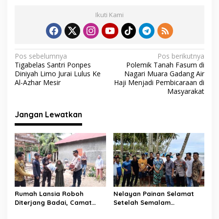
e
itt
at
e
ai
ar
Ikuti Kami
b
er
s
gr
l
e
o
A
a
o
p
m
N
Pos sebelumnya
Pos berikutnya
Tigabelas Santri Ponpes
Polemik Tanah Fasum di
k
p
a
Diniyah Limo Jurai Lulus Ke
Nagari Muara Gadang Air
v
Al-Azhar Mesir
Haji Menjadi Pembicaraan di
Masyarakat
i
g
Jangan Lewatkan
a
s
i
p
o
s
Rumah Lansia Roboh
Nelayan Painan Selamat
Diterjang Badai, Camat
Setelah Semalam
Sutera dan Kapolsek Turun
Terombang-ambing di Laut,