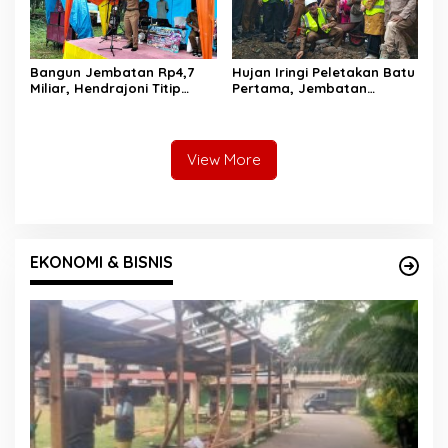
Bangun Jembatan Rp4,7
Hujan Iringi Peletakan Batu
Miliar, Hendrajoni Titip
Pertama, Jembatan
Pesan ke Warga: Jangan
Gantung Bintungan
Tebang Hutan
Pelangai Gadang Resmi
Sembarangan
Dibangun
View More
EKONOMI & BISNIS