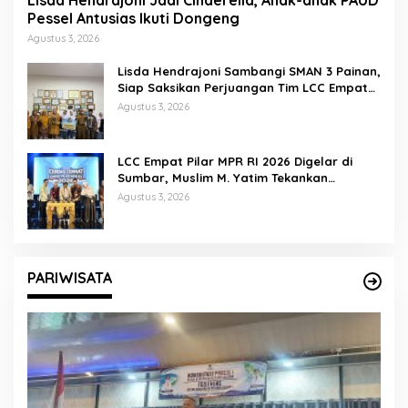
Lisda Hendrajoni Jadi Cinderella, Anak-anak PAUD
Pessel Antusias Ikuti Dongeng
Agustus 3, 2026
Lisda Hendrajoni Sambangi SMAN 3 Painan,
Siap Saksikan Perjuangan Tim LCC Empat
Pilar di Jakarta
Agustus 3, 2026
LCC Empat Pilar MPR RI 2026 Digelar di
Sumbar, Muslim M. Yatim Tekankan
Pentingnya Karakter Generasi Muda
Agustus 3, 2026
PARIWISATA