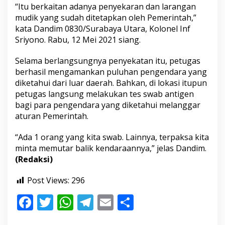
i
“Itu berkaitan adanya penyekaran dan larangan
T
mudik yang sudah ditetapkan oleh Pemerintah,”
e
kata Dandim 0830/Surabaya Utara, Kolonel Inf
r
Sriyono. Rabu, 12 Mei 2021 siang.
m
i
n
Selama berlangsungnya penyekatan itu, petugas
a
berhasil mengamankan puluhan pengendara yang
l
diketahui dari luar daerah. Bahkan, di lokasi itupun
B
petugas langsung melakukan tes swab antigen
e
n
bagi para pengendara yang diketahui melanggar
o
aturan Pemerintah.
w
o
“Ada 1 orang yang kita swab. Lainnya, terpaksa kita
minta memutar balik kendaraannya,” jelas Dandim.
(Redaksi)
Post Views:
296
F
T
W
T
E
S
ac
w
h
el
m
h