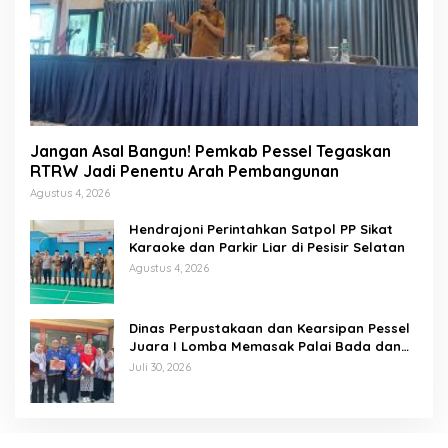
Jangan Asal Bangun! Pemkab Pessel Tegaskan
RTRW Jadi Penentu Arah Pembangunan
Agustus 4, 2026
Hendrajoni Perintahkan Satpol PP Sikat
Karaoke dan Parkir Liar di Pesisir Selatan
Agustus 4, 2026
Dinas Perpustakaan dan Kearsipan Pessel
Juara I Lomba Memasak Palai Bada dan
Lamang Golek
Juli 30, 2026