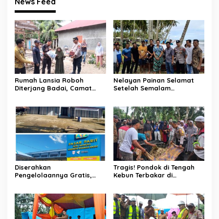
News Feed
Rumah Lansia Roboh
Nelayan Painan Selamat
Diterjang Badai, Camat
Setelah Semalam
Sutera dan Kapolsek Turun
Terombang-ambing di Laut,
Tangan
Ditemukan Warga Lakitan
Selatan
Diserahkan
Tragis! Pondok di Tengah
Pengelolaannya Gratis,
Kebun Terbakar di
Oknum Jorong Nagari Parit
Lengayang, Petani Lansia
Malah Diduga Pungut Uang
Tewas, Istri Alami Luka
Kontrak Toko
Bakar