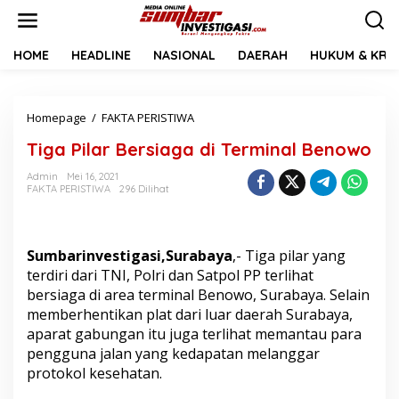
L
e
w
a
HOME
HEADLINE
NASIONAL
DAERAH
HUKUM & KRIM
t
i
k
Homepage
/
FAKTA PERISTIWA
T
e
i
k
Tiga Pilar Bersiaga di Terminal Benowo
g
o
a
n
Admin
Mei 16, 2021
P
t
FAKTA PERISTIWA
296 Dilihat
i
e
l
n
a
r
Sumbarinvestigasi,Surabaya
,- Tiga pilar yang
B
terdiri dari TNI, Polri dan Satpol PP terlihat
e
bersiaga di area terminal Benowo, Surabaya. Selain
r
s
memberhentikan plat dari luar daerah Surabaya,
i
aparat gabungan itu juga terlihat memantau para
a
pengguna jalan yang kedapatan melanggar
g
protokol kesehatan.
a
d