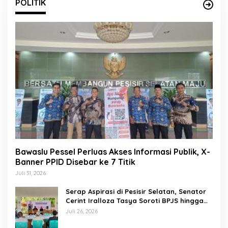
POLITIK
Bawaslu Pessel Perluas Akses Informasi Publik, X-
Banner PPID Disebar ke 7 Titik
Juli 31, 2026
Serap Aspirasi di Pesisir Selatan, Senator
Cerint Iralloza Tasya Soroti BPJS hingga
Kurikulum Merdeka
Juli 26, 2026