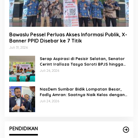
Bawaslu Pessel Perluas Akses Informasi Publik, X-
Banner PPID Disebar ke 7 Titik
Juli 31, 2026
Serap Aspirasi di Pesisir Selatan, Senator
Cerint Iralloza Tasya Soroti BPJS hingga
Kurikulum Merdeka
Juli 26, 2026
NasDem Sumbar Bidik Lompatan Besar,
Fadly Amran: Saatnya Naik Kelas dengan
Kader Berkualitas
Juli 24, 2026
PENDIDIKAN