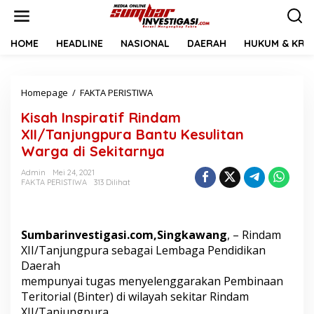
L
e
w
a
HOME
HEADLINE
NASIONAL
DAERAH
HUKUM & KRIM
t
i
k
Homepage
/
FAKTA PERISTIWA
K
e
i
k
Kisah Inspiratif Rindam
s
o
a
n
XII/Tanjungpura Bantu Kesulitan
h
t
Warga di Sekitarnya
I
e
n
n
Admin
Mei 24, 2021
s
FAKTA PERISTIWA
313 Dilihat
p
i
r
a
Sumbarinvestigasi.com,Singkawang
, – Rindam
t
XII/Tanjungpura sebagai Lembaga Pendidikan
i
Daerah
f
mempunyai tugas menyelenggarakan Pembinaan
R
i
Teritorial (Binter) di wilayah sekitar Rindam
n
XII/Tanjungpura.