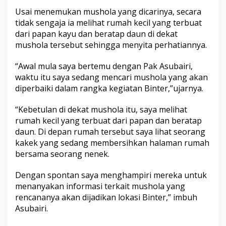
s
Usai menemukan mushola yang dicarinya, secara
u
tidak sengaja ia melihat rumah kecil yang terbuat
l
i
dari papan kayu dan beratap daun di dekat
t
mushola tersebut sehingga menyita perhatiannya.
a
n
“Awal mula saya bertemu dengan Pak Asubairi,
W
waktu itu saya sedang mencari mushola yang akan
a
r
diperbaiki dalam rangka kegiatan Binter,”ujarnya.
g
a
“Kebetulan di dekat mushola itu, saya melihat
d
rumah kecil yang terbuat dari papan dan beratap
i
daun. Di depan rumah tersebut saya lihat seorang
S
e
kakek yang sedang membersihkan halaman rumah
k
bersama seorang nenek.
i
t
Dengan spontan saya menghampiri mereka untuk
a
menanyakan informasi terkait mushola yang
r
n
rencananya akan dijadikan lokasi Binter,” imbuh
y
Asubairi.
a