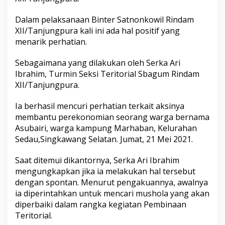
d
a
Dalam pelaksanaan Binter Satnonkowil Rindam
m
XII/Tanjungpura kali ini ada hal positif yang
X
I
menarik perhatian.
I
/
Sebagaimana yang dilakukan oleh Serka Ari
T
Ibrahim, Turmin Seksi Teritorial Sbagum Rindam
a
XII/Tanjungpura.
n
j
u
Ia berhasil mencuri perhatian terkait aksinya
n
membantu perekonomian seorang warga bernama
g
Asubairi, warga kampung Marhaban, Kelurahan
p
Sedau,Singkawang Selatan. Jumat, 21 Mei 2021.
u
r
a
Saat ditemui dikantornya, Serka Ari Ibrahim
B
mengungkapkan jika ia melakukan hal tersebut
a
dengan spontan. Menurut pengakuannya, awalnya
n
ia diperintahkan untuk mencari mushola yang akan
t
u
diperbaiki dalam rangka kegiatan Pembinaan
K
Teritorial.
e