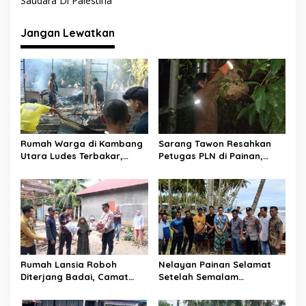
Saudara Di Palestina
i
g
Jangan Lewatkan
a
s
i
p
o
s
Rumah Warga di Kambang
Sarang Tawon Resahkan
Utara Ludes Terbakar,
Petugas PLN di Painan,
Mobil Damkar Terkendala
Damkarmat Pessel
Jembatan Gantung
Bergerak
Rumah Lansia Roboh
Nelayan Painan Selamat
Diterjang Badai, Camat
Setelah Semalam
Sutera dan Kapolsek Turun
Terombang-ambing di Laut,
Tangan
Ditemukan Warga Lakitan