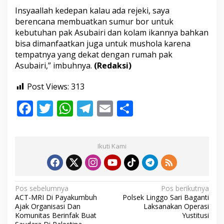
Insyaallah kedepan kalau ada rejeki, saya
berencana membuatkan sumur bor untuk
kebutuhan pak Asubairi dan kolam ikannya bahkan
bisa dimanfaatkan juga untuk mushola karena
tempatnya yang dekat dengan rumah pak
Asubairi,” imbuhnya.
(Redaksi)
Post Views:
313
F
T
W
T
E
S
ac
w
h
el
m
h
e
itt
at
e
ai
ar
Ikuti Kami
b
er
s
gr
l
e
o
A
a
o
p
m
N
Pos sebelumnya
Pos berikutnya
ACT-MRI Di Payakumbuh
Polsek Linggo Sari Baganti
k
p
a
Ajak Organisasi Dan
Laksanakan Operasi
v
Komunitas Berinfak Buat
Yustitusi