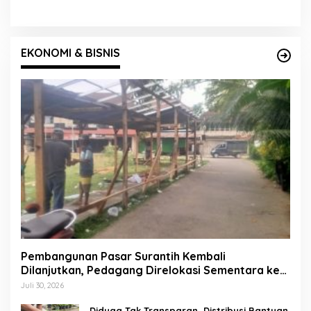
EKONOMI & BISNIS
Pembangunan Pasar Surantih Kembali
Dilanjutkan, Pedagang Direlokasi Sementara ke
Lapangan Gadih Basanai
Juli 30, 2026
Diduga Tak Transparan, Distribusi Bantuan