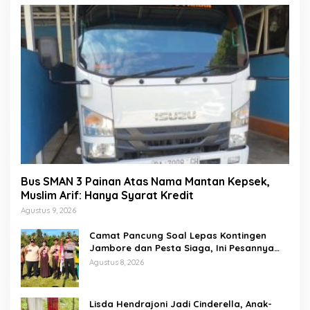
Bus SMAN 3 Painan Atas Nama Mantan Kepsek,
Muslim Arif: Hanya Syarat Kredit
Agustus 9, 2026
Camat Pancung Soal Lepas Kontingen
Jambore dan Pesta Siaga, Ini Pesannya
kepada Peserta
Agustus 8, 2026
Lisda Hendrajoni Jadi Cinderella, Anak-