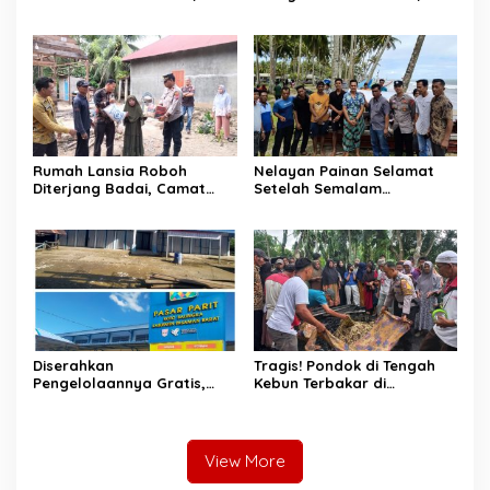
Mobil Damkar Terkendala
Damkarmat Pessel
Jembatan Gantung
Bergerak
Rumah Lansia Roboh
Nelayan Painan Selamat
Diterjang Badai, Camat
Setelah Semalam
Sutera dan Kapolsek Turun
Terombang-ambing di Laut,
Tangan
Ditemukan Warga Lakitan
Selatan
Diserahkan
Tragis! Pondok di Tengah
Pengelolaannya Gratis,
Kebun Terbakar di
Oknum Jorong Nagari Parit
Lengayang, Petani Lansia
Malah Diduga Pungut Uang
Tewas, Istri Alami Luka
Kontrak Toko
Bakar
View More