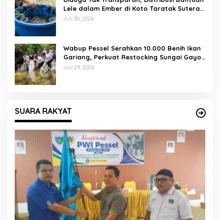
Lele dalam Ember di Koto Taratak Sutera
Tuai Sorotan Warga
Juli 30, 2026
Wabup Pessel Serahkan 10.000 Benih Ikan
Gariang, Perkuat Restocking Sungai Gayo
demi Kelestarian Perairan
Juli 29, 2026
SUARA RAKYAT