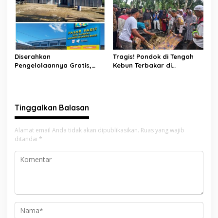
Selatan
Diserahkan
Tragis! Pondok di Tengah
Pengelolaannya Gratis,
Kebun Terbakar di
Oknum Jorong Nagari Parit
Lengayang, Petani Lansia
Malah Diduga Pungut Uang
Tewas, Istri Alami Luka
Kontrak Toko
Bakar
Tinggalkan Balasan
Alamat email Anda tidak akan dipublikasikan.
Ruas yang wajib
ditandai
*