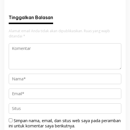
Pelangai Gadang Resmi
Bayang ke Kejari Solok
Dibangun
Tinggalkan Balasan
Alamat email Anda tidak akan dipublikasikan.
Ruas yang wajib
ditandai
*
Simpan nama, email, dan situs web saya pada peramban
ini untuk komentar saya berikutnya.