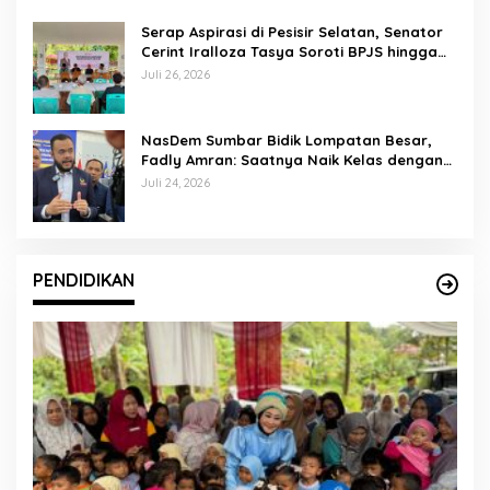
Serap Aspirasi di Pesisir Selatan, Senator
Cerint Iralloza Tasya Soroti BPJS hingga
Kurikulum Merdeka
Juli 26, 2026
NasDem Sumbar Bidik Lompatan Besar,
Fadly Amran: Saatnya Naik Kelas dengan
Kader Berkualitas
Juli 24, 2026
PENDIDIKAN