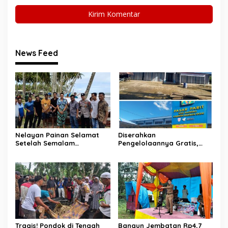
News Feed
Nelayan Painan Selamat
Diserahkan
Setelah Semalam
Pengelolaannya Gratis,
Terombang-ambing di Laut,
Oknum Jorong Nagari Parit
Ditemukan Warga Lakitan
Malah Diduga Pungut Uang
Selatan
Kontrak Toko
Tragis! Pondok di Tengah
Bangun Jembatan Rp4,7