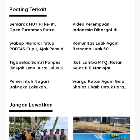
n
g
Posting Terkait
g
a
a
n
s
Semarak HUT RI ke-81,
Video Perempuan
Open Turnamen Putra
Indonesia Diborgol di
i
Kualo Jadi Panggung
Myanmar Viral, Satu
p
Lahirnya Talenta Sepak
Korban Warga Sumbar
Wabup Risnaldi Tutup
Komunitas Luak Agam
Bola Pessel
PORTAS Cup I, Ajak Pemuda
Bersama Luak 50
o
Pesisir Selatan Ukir Prestasi
Bersenergi Aksi Untuk
s
Lewat Sepak Bola
Palestina
Tigabelas Santri Ponpes
Ikuti Lomba MTQ, Rutan
Diniyah Limo Jurai Lulus Ke
Kelas II B Maninjau
Al-Azhar Mesir
Mengutus 2 Orang Peserta
Pemerintah Nagari
Warga Rutan Agam Gelar
Balingka Lakukan
Shalat Ghaib Untuk Para
Pembagian Sembako Untuk
Awak Kapal KRI Nanggala –
Masyarakat Pra Sejahtera
402
Jangan Lewatkan