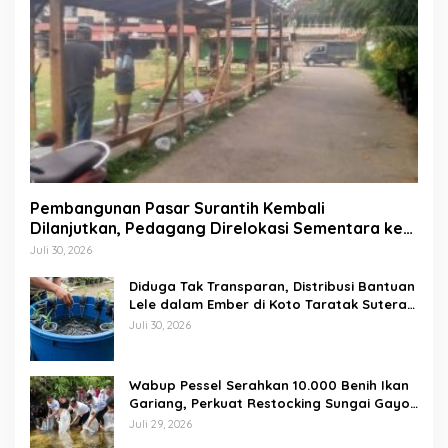
Pembangunan Pasar Surantih Kembali
Dilanjutkan, Pedagang Direlokasi Sementara ke
Lapangan Gadih Basanai
Juli 30, 2026
Diduga Tak Transparan, Distribusi Bantuan
Lele dalam Ember di Koto Taratak Sutera
Tuai Sorotan Warga
Juli 30, 2026
Wabup Pessel Serahkan 10.000 Benih Ikan
Gariang, Perkuat Restocking Sungai Gayo
demi Kelestarian Perairan
Juli 29, 2026