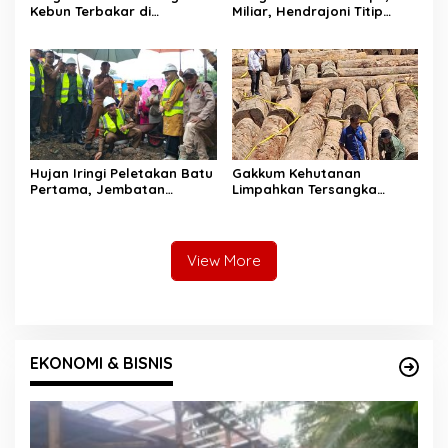
Kebun Terbakar di
Miliar, Hendrajoni Titip
Lengayang, Petani Lansia
Pesan ke Warga: Jangan
Tewas, Istri Alami Luka
Tebang Hutan
Bakar
Sembarangan
Hujan Iringi Peletakan Batu
Gakkum Kehutanan
Pertama, Jembatan
Limpahkan Tersangka
Gantung Bintungan
Pembalakan di Sariak
Pelangai Gadang Resmi
Bayang ke Kejari Solok
Dibangun
View More
EKONOMI & BISNIS