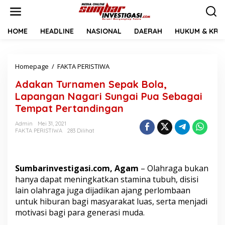
L
e
w
a
HOME
HEADLINE
NASIONAL
DAERAH
HUKUM & KRIM
t
i
k
Homepage
/
FAKTA PERISTIWA
A
e
d
k
Adakan Turnamen Sepak Bola,
a
o
k
n
Lapangan Nagari Sungai Pua Sebagai
a
t
Tempat Pertandingan
n
e
T
n
Admin
Mei 31, 2021
u
FAKTA PERISTIWA
283 Dilihat
r
n
a
m
Sumbarinvestigasi.com, Agam
– Olahraga bukan
e
hanya dapat meningkatkan stamina tubuh, disisi
n
lain olahraga juga dijadikan ajang perlombaan
S
untuk hiburan bagi masyarakat luas, serta menjadi
e
p
motivasi bagi para generasi muda.
a