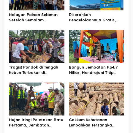
Nelayan Painan Selamat
Diserahkan
Setelah Semalam
Pengelolaannya Gratis,
Terombang-ambing di Laut,
Oknum Jorong Nagari Parit
Ditemukan Warga Lakitan
Malah Diduga Pungut Uang
Selatan
Kontrak Toko
Tragis! Pondok di Tengah
Bangun Jembatan Rp4,7
Kebun Terbakar di
Miliar, Hendrajoni Titip
Lengayang, Petani Lansia
Pesan ke Warga: Jangan
Tewas, Istri Alami Luka
Tebang Hutan
Bakar
Sembarangan
Hujan Iringi Peletakan Batu
Gakkum Kehutanan
Pertama, Jembatan
Limpahkan Tersangka
Gantung Bintungan
Pembalakan di Sariak