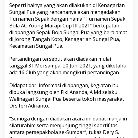
k
Seperti halnya yang akan dilakukan di Kenagarian
B
Sungai Pua yang rencananya akan mengadakan
o
Turnamen Sepak dengan nama “Turnamen Sepak
l
a
Bola AC Young Marapi Cup III 2021” bertepatan
,
dilapangan Sepak Bola Sungai Pua yang beralamat
L
di Jorong Tangah Koto, Kenagarian Sungai Pua,
a
Kecamatan Sungai Pua.
p
a
n
Pertandingan tersebut akan diadakan mulai
g
tanggal 31 Mei sampai 20 Juni 2021, yang diketahui
a
ada 16 Club yang akan mengikuti pertandingan.
n
N
Didapat dari informasi dilapangan, kegiatan itu
a
g
dibuka langsung oleh Fiki Ananda, A.Md selaku
a
Walinagari Sungai Pua beserta tokoh masyarakat
r
Drs feri Adrianto.
i
S
“Semoga dengan diadakan acara ini dapat manjalin
u
n
silaturahim serta menjunjung tinggi sportifitas
g
antara persepakbola se-Sumbar”, tukas Dery S.
a