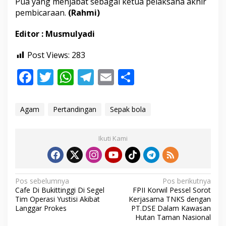
Pua yang menjabat sebagai ketua pelaksana akhir
i
pembicaraan.
(Rahmi)
P
u
a
Editor : Musmulyadi
S
e
Post Views:
283
b
a
F
T
W
T
E
S
g
ac
w
h
el
m
h
a
i
e
itt
at
e
ai
ar
T
Agam
Pertandingan
Sepak bola
e
b
er
s
gr
l
e
m
p
o
A
a
Ikuti Kami
a
t
o
p
m
P
k
p
e
r
N
Pos sebelumnya
Pos berikutnya
t
Cafe Di Bukittinggi Di Segel
FPII Korwil Pessel Sorot
a
a
Tim Operasi Yustisi Akibat
Kerjasama TNKS dengan
n
v
Langgar Prokes
PT.DSE Dalam Kawasan
d
Hutan Taman Nasional
i
i