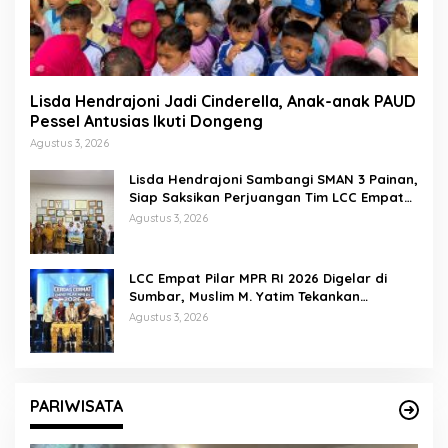
Lisda Hendrajoni Jadi Cinderella, Anak-anak PAUD
Pessel Antusias Ikuti Dongeng
Agustus 3, 2026
Lisda Hendrajoni Sambangi SMAN 3 Painan,
Siap Saksikan Perjuangan Tim LCC Empat
Pilar di Jakarta
Agustus 3, 2026
LCC Empat Pilar MPR RI 2026 Digelar di
Sumbar, Muslim M. Yatim Tekankan
Pentingnya Karakter Generasi Muda
Agustus 3, 2026
PARIWISATA