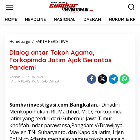
L
e
w
a
HOME
HEADLINE
NASIONAL
DAERAH
HUKUM & KRIM
t
i
k
Homepage
/
FAKTA PERISTIWA
D
e
i
k
Dialog antar Tokoh Agama,
a
o
l
n
Forkopimda Jatim Ajak Berantas
o
t
Pandemi
g
e
a
n
Admin
Juni 16, 2021
n
FAKTA PERISTIWA
543 Dilihat
t
a
r
T
Sumbarinvestigasi.com,Bangkalan
,- Dihadiri
o
Menkopolhukam RI, Machfud, M. D, Forkopimda
k
Jatim yang terdiri dari Gubernur Jawa Timur ,
o
khofifah Indar parawansa,Pangdam V/Brawijaya,
h
A
Mayjen TNI Suharyanto, dan Kapolda Jatim, Irjen
g
Pol Nico Afianta mengajak semua tokoh agama di