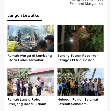
g
Ekonomi Masyarakat
a
s
Jangan Lewatkan
i
p
o
s
Rumah Warga di Kambang
Sarang Tawon Resahkan
Utara Ludes Terbakar,
Petugas PLN di Painan,
Mobil Damkar Terkendala
Damkarmat Pessel
Jembatan Gantung
Bergerak
Rumah Lansia Roboh
Nelayan Painan Selamat
Diterjang Badai, Camat
Setelah Semalam
Sutera dan Kapolsek Turun
Terombang-ambing di Laut,