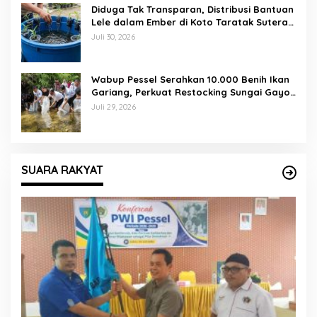
Diduga Tak Transparan, Distribusi Bantuan
Lele dalam Ember di Koto Taratak Sutera
Tuai Sorotan Warga
Juli 30, 2026
Wabup Pessel Serahkan 10.000 Benih Ikan
Gariang, Perkuat Restocking Sungai Gayo
demi Kelestarian Perairan
Juli 29, 2026
SUARA RAKYAT