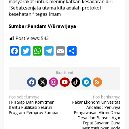
masyarakat untuk meningkatkan kesadaran diri.
r
“Sebab,senjata utama kita adalah protokol
a
n
kesehatan,” tegas Imam.
t
a
Sumber:Pendam V/Brawijaya
s
P
Post Views:
543
a
n
F
T
W
T
E
S
d
e
ac
w
h
el
m
h
m
i
e
itt
at
e
ai
ar
Ikuti Kami
b
er
s
gr
l
e
o
A
a
o
p
m
N
Pos sebelumnya
Pos berikutnya
FPII Siap Dan Komitmen
Pakar Ekonomi Univesitas
k
p
a
Bantu Publikasi Seluruh
Andalas : Perlunya
v
Program Pemprov Sumbar
Pengawasan Aliran Dana
Desa dan Bansos Agar
i
Tepat Sasaran Guna
Menghidupkan Roda