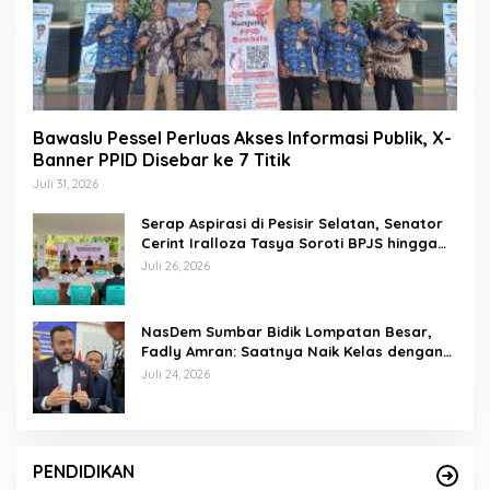
Bawaslu Pessel Perluas Akses Informasi Publik, X-
Banner PPID Disebar ke 7 Titik
Juli 31, 2026
Serap Aspirasi di Pesisir Selatan, Senator
Cerint Iralloza Tasya Soroti BPJS hingga
Kurikulum Merdeka
Juli 26, 2026
NasDem Sumbar Bidik Lompatan Besar,
Fadly Amran: Saatnya Naik Kelas dengan
Kader Berkualitas
Juli 24, 2026
PENDIDIKAN