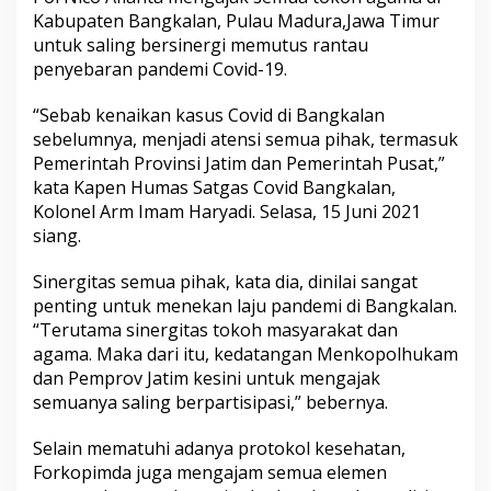
a
Kabupaten Bangkalan, Pulau Madura,Jawa Timur
m
untuk saling bersinergi memutus rantau
a
penyebaran pandemi Covid-19.
,
F
o
“Sebab kenaikan kasus Covid di Bangkalan
r
sebelumnya, menjadi atensi semua pihak, termasuk
k
Pemerintah Provinsi Jatim dan Pemerintah Pusat,”
o
kata Kapen Humas Satgas Covid Bangkalan,
p
i
Kolonel Arm Imam Haryadi. Selasa, 15 Juni 2021
m
siang.
d
a
Sinergitas semua pihak, kata dia, dinilai sangat
J
penting untuk menekan laju pandemi di Bangkalan.
a
t
“Terutama sinergitas tokoh masyarakat dan
i
agama. Maka dari itu, kedatangan Menkopolhukam
m
dan Pemprov Jatim kesini untuk mengajak
A
semuanya saling berpartisipasi,” bebernya.
j
a
k
Selain mematuhi adanya protokol kesehatan,
B
Forkopimda juga mengajam semua elemen
e