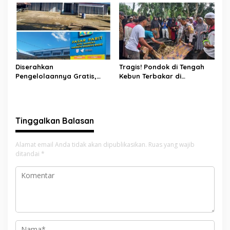
Tangan
Ditemukan Warga Lakitan
Selatan
Diserahkan
Tragis! Pondok di Tengah
Pengelolaannya Gratis,
Kebun Terbakar di
Oknum Jorong Nagari Parit
Lengayang, Petani Lansia
Malah Diduga Pungut Uang
Tewas, Istri Alami Luka
Kontrak Toko
Bakar
Tinggalkan Balasan
Alamat email Anda tidak akan dipublikasikan.
Ruas yang wajib
ditandai
*