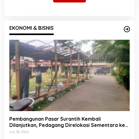
EKONOMI & BISNIS
Pembangunan Pasar Surantih Kembali
Dilanjutkan, Pedagang Direlokasi Sementara ke
Lapangan Gadih Basanai
Juli 30, 2026