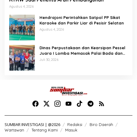
Agustus 4, 2026
Hendrajoni Perintahkan Satpol PP Sikat
Karaoke dan Parkir Liar di Pesisir Selatan
Agustus 4, 2026
Dinas Perpustakaan dan Kearsipan Pessel
Juara I Lomba Memasak Palai Bada dan
Lamang Golek
Juli 30, 2026
SUMBAR INVESTIGASI | @2026
Redaksi
Biro Daerah
Wartawan
Tentang Kami
Masuk