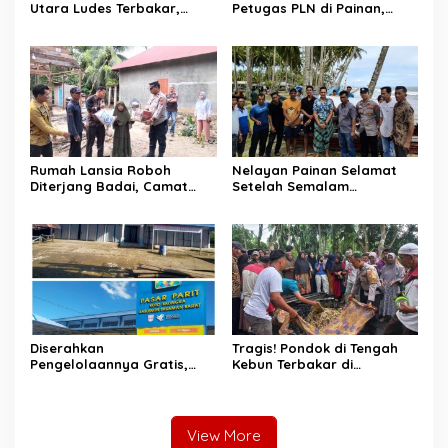
Utara Ludes Terbakar,
Petugas PLN di Painan,
Mobil Damkar Terkendala
Damkarmat Pessel
Jembatan Gantung
Bergerak
Rumah Lansia Roboh
Nelayan Painan Selamat
Diterjang Badai, Camat
Setelah Semalam
Sutera dan Kapolsek Turun
Terombang-ambing di Laut,
Tangan
Ditemukan Warga Lakitan
Selatan
Diserahkan
Tragis! Pondok di Tengah
Pengelolaannya Gratis,
Kebun Terbakar di
Oknum Jorong Nagari Parit
Lengayang, Petani Lansia
Malah Diduga Pungut Uang
Tewas, Istri Alami Luka
Kontrak Toko
Bakar
View More