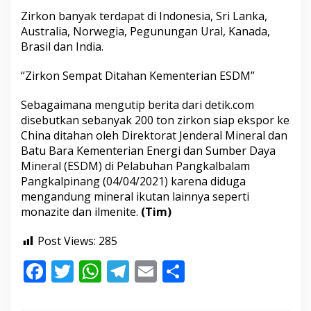
Zirkon banyak terdapat di Indonesia, Sri Lanka,
Australia, Norwegia, Pegunungan Ural, Kanada,
Brasil dan India.
“Zirkon Sempat Ditahan Kementerian ESDM”
Sebagaimana mengutip berita dari detik.com
disebutkan sebanyak 200 ton zirkon siap ekspor ke
China ditahan oleh Direktorat Jenderal Mineral dan
Batu Bara Kementerian Energi dan Sumber Daya
Mineral (ESDM) di Pelabuhan Pangkalbalam
Pangkalpinang (04/04/2021) karena diduga
mengandung mineral ikutan lainnya seperti
monazite dan ilmenite.
(Tim)
Post Views:
285
F
T
W
T
E
S
ac
w
h
el
m
h