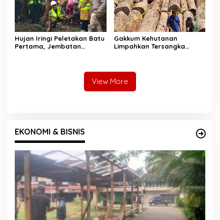
Hujan Iringi Peletakan Batu
Gakkum Kehutanan
Pertama, Jembatan
Limpahkan Tersangka
Gantung Bintungan
Pembalakan di Sariak
Pelangai Gadang Resmi
Bayang ke Kejari Solok
Dibangun
View More
EKONOMI & BISNIS