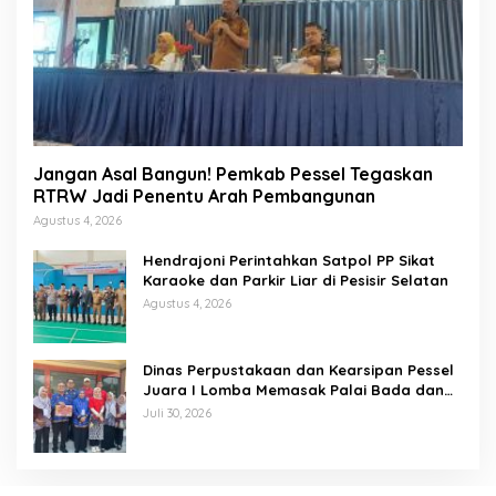
Jangan Asal Bangun! Pemkab Pessel Tegaskan
RTRW Jadi Penentu Arah Pembangunan
Agustus 4, 2026
Hendrajoni Perintahkan Satpol PP Sikat
Karaoke dan Parkir Liar di Pesisir Selatan
Agustus 4, 2026
Dinas Perpustakaan dan Kearsipan Pessel
Juara I Lomba Memasak Palai Bada dan
Lamang Golek
Juli 30, 2026