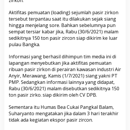
zirkon.
u
l
Aktifitas pemuatan (loading) sejumlah pasir zirkon
a
tersebut terpantau saat itu dilakukan sejak siang
u
B
hingga menjelang sore. Bahkan sebelumnya pun
a
sempat tersiar kabar jika, Rabu (30/6/2021) malam
n
sedikitnya 150 ton pasir zircon siap dikirim ke luar
g
pulau Bangka.
k
a
Informasi yang berhasil dihimpun tim media ini di
lapangan menyebutkan jika aktifitas pemuatan
ribuan pasir zirkon di perairan kawasan industri Air
Anyir, Merawang, Kamis (1/7/2021) siang yakni PT
PMP. Sedangkan informasi lainnya yang didapat,
Rabu (30/6/2021) malam disebutkan sedikitnya 150
ton pasir zirko. siap dikirim oleh CV DPB.
Sementara itu Humas Bea Cukai Pangkal Balam,
Suharyanto mengatakan jika dalam 3 hari terakhir
tidak ada kegiatan ekspor pasir zircon.