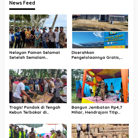
News Feed
Nelayan Painan Selamat
Diserahkan
Setelah Semalam
Pengelolaannya Gratis,
Terombang-ambing di Laut,
Oknum Jorong Nagari Parit
Ditemukan Warga Lakitan
Malah Diduga Pungut Uang
Selatan
Kontrak Toko
Tragis! Pondok di Tengah
Bangun Jembatan Rp4,7
Kebun Terbakar di
Miliar, Hendrajoni Titip
Lengayang, Petani Lansia
Pesan ke Warga: Jangan
Tewas, Istri Alami Luka
Tebang Hutan
Bakar
Sembarangan