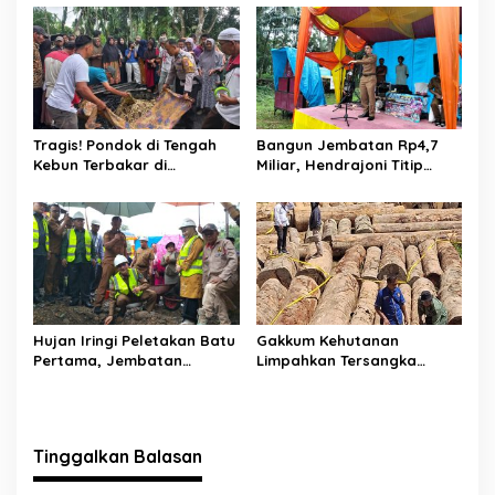
Ditemukan Warga Lakitan
Malah Diduga Pungut Uang
Selatan
Kontrak Toko
Tragis! Pondok di Tengah
Bangun Jembatan Rp4,7
Kebun Terbakar di
Miliar, Hendrajoni Titip
Lengayang, Petani Lansia
Pesan ke Warga: Jangan
Tewas, Istri Alami Luka
Tebang Hutan
Bakar
Sembarangan
Hujan Iringi Peletakan Batu
Gakkum Kehutanan
Pertama, Jembatan
Limpahkan Tersangka
Gantung Bintungan
Pembalakan di Sariak
Pelangai Gadang Resmi
Bayang ke Kejari Solok
Dibangun
Tinggalkan Balasan