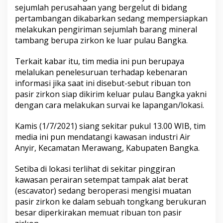
a
sejumlah perusahaan yang bergelut di bidang
b
pertambangan dikabarkan sedang mempersiapkan
a
melakukan pengiriman sejumlah barang mineral
r
tambang berupa zirkon ke luar pulau Bangka.
k
a
n
Terkait kabar itu, tim media ini pun berupaya
B
melalukan penelesuruan terhadap kebenaran
a
informasi jika saat ini disebut-sebut ribuan ton
k
pasir zirkon siap dikirim keluar pulau Bangka yakni
a
l
dengan cara melakukan survai ke lapangan/lokasi.
'
K
Kamis (1/7/2021) siang sekitar pukul 13.00 WIB, tim
e
media ini pun mendatangi kawasan industri Air
l
Anyir, Kecamatan Merawang, Kabupaten Bangka.
u
a
r
Setiba di lokasi terlihat di sekitar pinggiran
'
kawasan perairan setempat tampak alat berat
D
(escavator) sedang beroperasi mengisi muatan
a
pasir zirkon ke dalam sebuah tongkang berukuran
r
i
besar diperkirakan memuat ribuan ton pasir
P