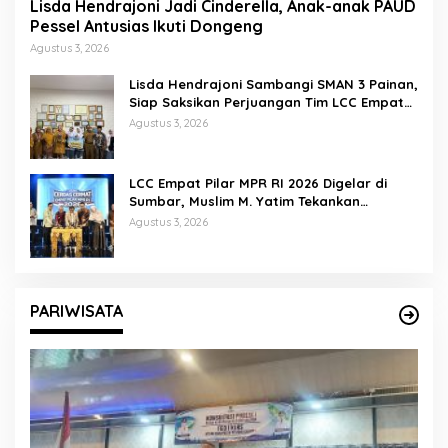
Lisda Hendrajoni Jadi Cinderella, Anak-anak PAUD
Pessel Antusias Ikuti Dongeng
Agustus 3, 2026
Lisda Hendrajoni Sambangi SMAN 3 Painan,
Siap Saksikan Perjuangan Tim LCC Empat
Pilar di Jakarta
Agustus 3, 2026
LCC Empat Pilar MPR RI 2026 Digelar di
Sumbar, Muslim M. Yatim Tekankan
Pentingnya Karakter Generasi Muda
Agustus 3, 2026
PARIWISATA