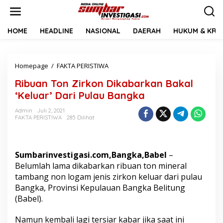
L
e
w
a
HOME
HEADLINE
NASIONAL
DAERAH
HUKUM & KRIM
t
i
k
Homepage
/
FAKTA PERISTIWA
R
e
i
k
Ribuan Ton Zirkon Dikabarkan Bakal
b
o
u
n
‘Keluar’ Dari Pulau Bangka
a
t
n
e
Admin
Juli 2, 2021
FAKTA PERISTIWA
285 Dilihat
T
n
o
n
Z
Sumbarinvestigasi.com,Bangka,Babel
–
i
r
Belumlah lama dikabarkan ribuan ton mineral
k
tambang non logam jenis zirkon keluar dari pulau
o
Bangka, Provinsi Kepulauan Bangka Belitung
n
(Babel).
D
i
k
Namun kembali lagi tersiar kabar jika saat ini