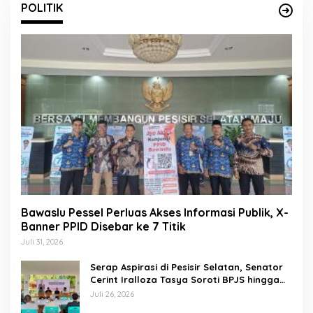
POLITIK
Bawaslu Pessel Perluas Akses Informasi Publik, X-
Banner PPID Disebar ke 7 Titik
Juli 31, 2026
Serap Aspirasi di Pesisir Selatan, Senator
Cerint Iralloza Tasya Soroti BPJS hingga
Kurikulum Merdeka
Juli 26, 2026