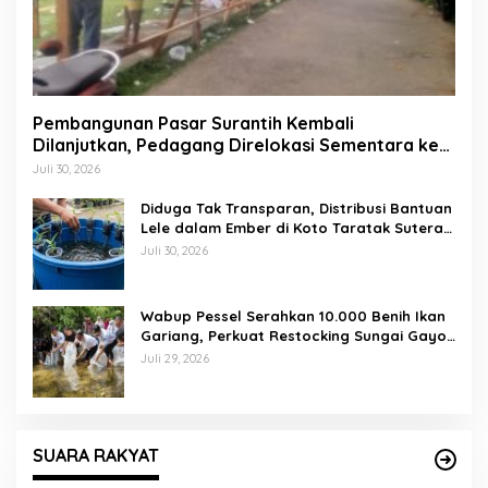
Pembangunan Pasar Surantih Kembali
Dilanjutkan, Pedagang Direlokasi Sementara ke
Lapangan Gadih Basanai
Juli 30, 2026
Diduga Tak Transparan, Distribusi Bantuan
Lele dalam Ember di Koto Taratak Sutera
Tuai Sorotan Warga
Juli 30, 2026
Wabup Pessel Serahkan 10.000 Benih Ikan
Gariang, Perkuat Restocking Sungai Gayo
demi Kelestarian Perairan
Juli 29, 2026
SUARA RAKYAT