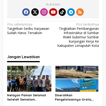
e
itt
at
e
ai
ar
Ikuti Kami
b
er
s
gr
l
e
o
A
a
o
p
m
N
Pos sebelumnya
Pos berikutnya
Targetkan Seribu Karyawan
Tingkatkan Pembangunan
k
p
a
Sudah Harus Tervaksin
Infrastruktur di Sumbar
v
Wakil Gubernur Sumbar
Kunjungan Kerja Ke
i
Kabupaten Limapuluh Kota
g
Jangan Lewatkan
a
s
i
p
o
s
Nelayan Painan Selamat
Diserahkan
Setelah Semalam
Pengelolaannya Gratis,
Terombang-ambing di Laut,
Oknum Jorong Nagari Parit