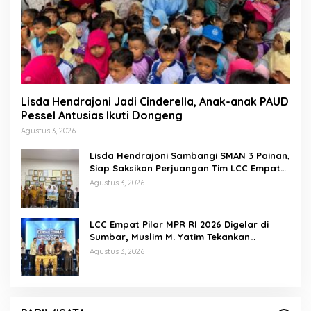
Lisda Hendrajoni Jadi Cinderella, Anak-anak PAUD
Pessel Antusias Ikuti Dongeng
Agustus 3, 2026
Lisda Hendrajoni Sambangi SMAN 3 Painan,
Siap Saksikan Perjuangan Tim LCC Empat
Pilar di Jakarta
Agustus 3, 2026
LCC Empat Pilar MPR RI 2026 Digelar di
Sumbar, Muslim M. Yatim Tekankan
Pentingnya Karakter Generasi Muda
Agustus 3, 2026