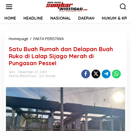
L
e
w
a
HOME
HEADLINE
NASIONAL
DAERAH
HUKUM & KRIM
t
i
k
Homepage
/
FAKTA PERISTIWA
S
e
a
k
Satu Buah Rumah dan Delapan Buah
t
o
u
n
Ruko di Lalap Sijago Merah di
B
t
Pungasan Pessel
u
e
a
n
Soni
Desember 27, 2024
h
FAKTA PERISTIWA
267 Dilihat
R
u
m
a
h
d
a
n
D
e