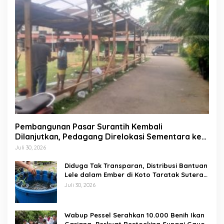
Pembangunan Pasar Surantih Kembali
Dilanjutkan, Pedagang Direlokasi Sementara ke
Lapangan Gadih Basanai
Juli 30, 2026
Diduga Tak Transparan, Distribusi Bantuan
Lele dalam Ember di Koto Taratak Sutera
Tuai Sorotan Warga
Juli 30, 2026
Wabup Pessel Serahkan 10.000 Benih Ikan
Gariang, Perkuat Restocking Sungai Gayo