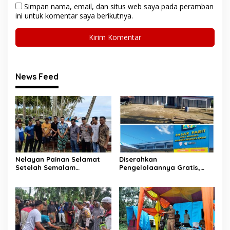
Simpan nama, email, dan situs web saya pada peramban
ini untuk komentar saya berikutnya.
News Feed
Nelayan Painan Selamat
Diserahkan
Setelah Semalam
Pengelolaannya Gratis,
Terombang-ambing di Laut,
Oknum Jorong Nagari Parit
Ditemukan Warga Lakitan
Malah Diduga Pungut Uang
Selatan
Kontrak Toko