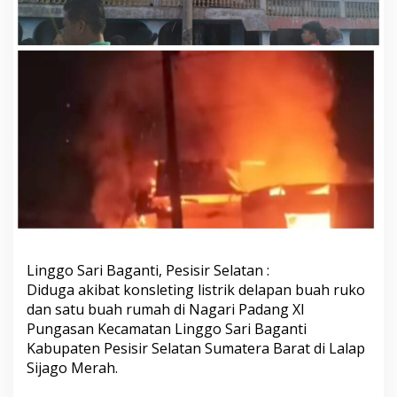
l
a
p
a
n
B
u
a
h
R
u
k
o
d
i
L
a
Linggo Sari Baganti, Pesisir Selatan :
l
Diduga akibat konsleting listrik delapan buah ruko
a
dan satu buah rumah di Nagari Padang XI
p
S
Pungasan Kecamatan Linggo Sari Baganti
i
Kabupaten Pesisir Selatan Sumatera Barat di Lalap
j
Sijago Merah.
a
g