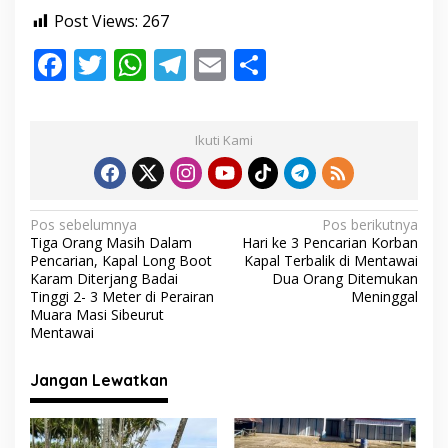
Post Views:
267
F
T
W
T
E
S
ac
w
h
el
m
h
e
itt
at
e
ai
ar
Ikuti Kami
b
er
s
gr
l
e
o
A
a
o
p
m
N
Pos sebelumnya
Pos berikutnya
Tiga Orang Masih Dalam
Hari ke 3 Pencarian Korban
k
p
a
Pencarian, Kapal Long Boot
Kapal Terbalik di Mentawai
v
Karam Diterjang Badai
Dua Orang Ditemukan
Tinggi 2- 3 Meter di Perairan
Meninggal
i
Muara Masi Sibeurut
Mentawai
g
a
Jangan Lewatkan
s
i