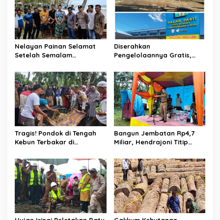
p
o
s
Nelayan Painan Selamat
Diserahkan
Setelah Semalam
Pengelolaannya Gratis,
Terombang-ambing di Laut,
Oknum Jorong Nagari Parit
Ditemukan Warga Lakitan
Malah Diduga Pungut Uang
Selatan
Kontrak Toko
Tragis! Pondok di Tengah
Bangun Jembatan Rp4,7
Kebun Terbakar di
Miliar, Hendrajoni Titip
Lengayang, Petani Lansia
Pesan ke Warga: Jangan
Tewas, Istri Alami Luka
Tebang Hutan
Bakar
Sembarangan
Hujan Iringi Peletakan Batu
Gakkum Kehutanan