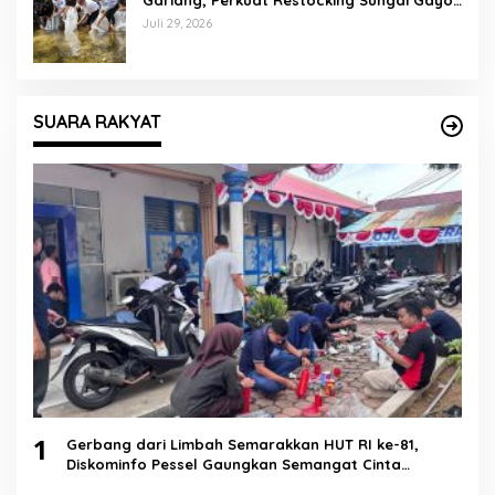
demi Kelestarian Perairan
Juli 29, 2026
SUARA RAKYAT
1
Gerbang dari Limbah Semarakkan HUT RI ke-81,
Diskominfo Pessel Gaungkan Semangat Cinta
Lingkungan