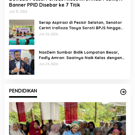
Banner PPID Disebar ke 7 Titik
Juli 31, 2026
Serap Aspirasi di Pesisir Selatan, Senator
Cerint Iralloza Tasya Soroti BPJS hingga
Kurikulum Merdeka
Juli 26, 2026
NasDem Sumbar Bidik Lompatan Besar,
Fadly Amran: Saatnya Naik Kelas dengan
Kader Berkualitas
Juli 24, 2026
PENDIDIKAN