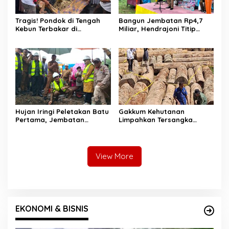
Tragis! Pondok di Tengah
Bangun Jembatan Rp4,7
Kebun Terbakar di
Miliar, Hendrajoni Titip
Lengayang, Petani Lansia
Pesan ke Warga: Jangan
Tewas, Istri Alami Luka
Tebang Hutan
Bakar
Sembarangan
Hujan Iringi Peletakan Batu
Gakkum Kehutanan
Pertama, Jembatan
Limpahkan Tersangka
Gantung Bintungan
Pembalakan di Sariak
Pelangai Gadang Resmi
Bayang ke Kejari Solok
Dibangun
View More
EKONOMI & BISNIS