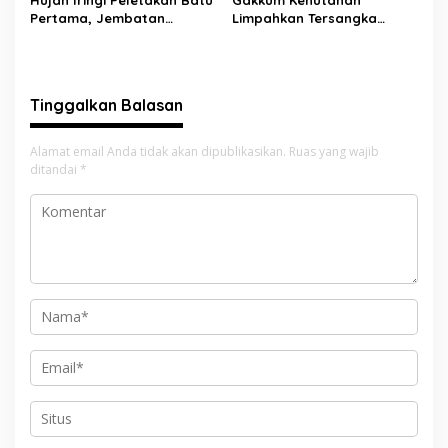
Pertama, Jembatan
Limpahkan Tersangka
Gantung Bintungan
Pembalakan di Sariak
Pelangai Gadang Resmi
Bayang ke Kejari Solok
Dibangun
Tinggalkan Balasan
Alamat email Anda tidak akan dipublikasikan.
Ruas yang wajib
ditandai
*