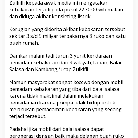
Zulkifli kepada awak media ini mengatakan
o
M
kebakaran terjadi pada pukul 22.30.00 wib malam
e
dan diduga akibat konsleting listrik.
r
a
Kerugian yang diderita akibat kebakaran tersebut
h
sekitar 3 s/d 5 miliyar terbakarnya 8 ruko dan satu
d
i
buah rumah.
P
u
Damkar malam tadi turun 3 yunit kendaraan
n
pemadam kebakaran dari 3 wilayah,Tapan, Balai
g
Salasa dan Kambang,”ucap Zulkifli
a
s
a
Namun masyarakat sangat kecewa dengan mobil
n
pemadam kebakaran yang tiba dari balai salasa
P
karena tidak maksimal dalam melakukan
e
pemadaman karena pompa tidak hidup untuk
s
s
melakukan pemadaman kebakaran yang sedang
e
terjadi tersebut.
l
Padahal jika mobil dari balai salasa dapat
beroperasi dengan baik maka delapan buah ruko