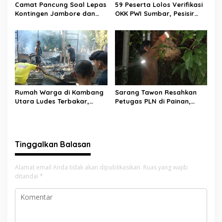
Camat Pancung Soal Lepas
59 Peserta Lolos Verifikasi
Kontingen Jambore dan
OKK PWI Sumbar, Pesisir
Pesta Siaga, Ini Pesannya
Selatan Terbanyak dengan
kepada Peserta
11 Peserta
Rumah Warga di Kambang
Sarang Tawon Resahkan
Utara Ludes Terbakar,
Petugas PLN di Painan,
Mobil Damkar Terkendala
Damkarmat Pessel
Jembatan Gantung
Bergerak
Tinggalkan Balasan
Alamat email Anda tidak akan dipublikasikan.
Ruas yang wajib
ditandai
*