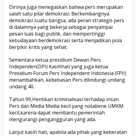
a
Dirinya juga menegaskan bahwa pers merupakan
n
salah satu pilar demokrasi. Berkembangnya
m
e
demokrasi suatu bangsa, ada peran strategis pers
m
di dalamnya yang bekerja sebagai penyampai
v
pesan luas bagi publik, dan mempertinggi
e
kebudayaan berdemokrasi serta menjadikan pola
r
berpikir kritis yang sehat.
i
v
i
Sementara ketua presidium Dewan Pers
k
Independen(DPI) Kasihhati yang juga ketua
a
Presidium Forum Pers Independent Indonesia (FPII)
s
menambahkan, kebebasan Pers dilindungi undang
i
M
undang 40.
e
d
Tahun 99,Hentikan kriminalisasi terhadap insan
i
Pers dan Media Media kecil yang notabene UMKM
a
kecil,karena dapat membantu pemerintah
mengurangi pengangguran yang ada.
Lanjut kasih hati, apabila ada pihak yang keberatan