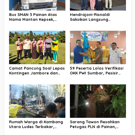
Bus SMAN 3 Painan Atas
Hendrajoni-Risnaldi
Nama Mantan Kepsek,
Saksikan Langsung
Muslim Arif: Hanya Syarat
Perjuangan Zhifanna di
Kredit
Jakarta, Panggung
D’Academy 8 Menggelegar!
Camat Pancung Soal Lepas
59 Peserta Lolos Verifikasi
Kontingen Jambore dan
OKK PWI Sumbar, Pesisir
Pesta Siaga, Ini Pesannya
Selatan Terbanyak dengan
kepada Peserta
11 Peserta
Rumah Warga di Kambang
Sarang Tawon Resahkan
Utara Ludes Terbakar,
Petugas PLN di Painan,
Mobil Damkar Terkendala
Damkarmat Pessel