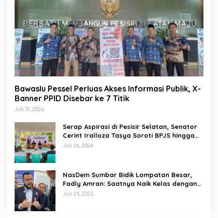
Bawaslu Pessel Perluas Akses Informasi Publik, X-
Banner PPID Disebar ke 7 Titik
Juli 31, 2026
Serap Aspirasi di Pesisir Selatan, Senator
Cerint Iralloza Tasya Soroti BPJS hingga
Kurikulum Merdeka
Juli 26, 2026
NasDem Sumbar Bidik Lompatan Besar,
Fadly Amran: Saatnya Naik Kelas dengan
Kader Berkualitas
Juli 24, 2026