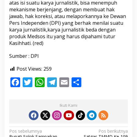
atas isi suatu karya jurnalistik, bisa menempuh
mekanisme berjenjang, dengan membuat hak
jawab, hak koreksi, atau melaporkannya ke Dewan
Pers Independen (DPI) yang berhak menilai suatu
karya jurnalistik,karya jurnalistik beda dengan
produk Medsos itu yang harus dipahami tutur
Kasihhati. (red)
Sumber : DPI
Post Views:
259
F
T
W
T
E
S
ac
w
h
el
m
h
e
itt
at
e
ai
ar
Ikuti Kami
b
er
s
gr
l
e
o
A
a
o
p
m
N
Pos sebelumnya
Pos berikutnya
Bupati Solok Sampaikan
Satgas TMMD Ke-109