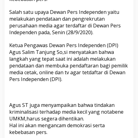
n
(
Salah satu upaya Dewan Pers Independen yaitu
D
melakukan pendataan dan pengrekrutan
P
I
perusahaan media agar terdaftar di Dewan Pers
)
Independen pada, Senin (28/9/2020).
k
a
Ketua Pengawas Dewan Pers Independen (DPI)
m
Agus Salim Tanjung So,si menyatakan bahwa
i
m
langkah yang tepat saat ini adalah melakukan
e
pendataan dan membuka pendaftaran bagi pemilik
n
media cetak, online dan tv agar tetdaftar di Dewan
d
Pers Independen (DPI).
a
t
a
M
e
Agus ST juga menyampaikan bahwa tindakan
d
kriminalisasi terhadap media kecil yang notabene
i
UMKM,harus segera dihentikan.
a
b
Hal ini akan mengancam demokrasi serta
u
kebebasan pers.
k