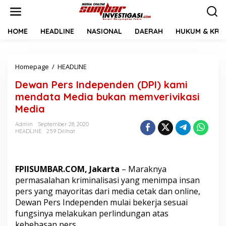
L
e
w
a
HOME
HEADLINE
NASIONAL
DAERAH
HUKUM & KRIM
t
i
k
Homepage
/
HEADLINE
D
e
e
k
Dewan Pers Independen (DPI) kami
w
o
a
n
mendata Media bukan memverivikasi
n
t
Media
P
e
e
n
Admin
September 28, 2020
r
HEADLINE
259 Dilihat
s
I
n
d
FPIISUMBAR.COM, Jakarta
– Maraknya
e
permasalahan kriminalisasi yang menimpa insan
p
pers yang mayoritas dari media cetak dan online,
e
Dewan Pers Independen mulai bekerja sesuai
n
d
fungsinya melakukan perlindungan atas
e
kebebasan pers.