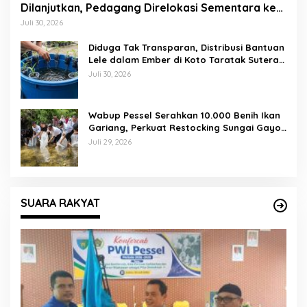
Dilanjutkan, Pedagang Direlokasi Sementara ke
Lapangan Gadih Basanai
Juli 30, 2026
Diduga Tak Transparan, Distribusi Bantuan
Lele dalam Ember di Koto Taratak Sutera
Tuai Sorotan Warga
Juli 30, 2026
Wabup Pessel Serahkan 10.000 Benih Ikan
Gariang, Perkuat Restocking Sungai Gayo
demi Kelestarian Perairan
Juli 29, 2026
SUARA RAKYAT