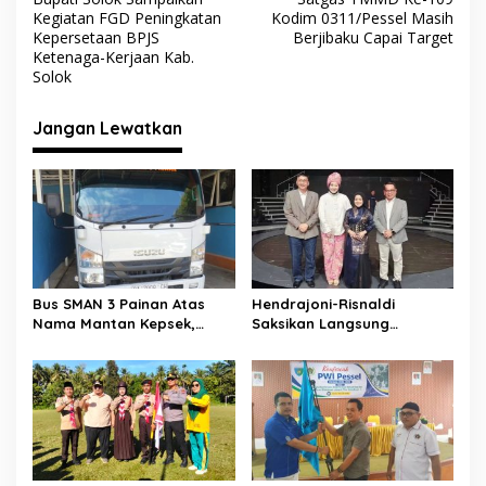
k
p
a
Kegiatan FGD Peningkatan
Kodim 0311/Pessel Masih
v
Kepersetaan BPJS
Berjibaku Capai Target
Ketenaga-Kerjaan Kab.
i
Solok
g
Jangan Lewatkan
a
s
i
p
o
s
Bus SMAN 3 Painan Atas
Hendrajoni-Risnaldi
Nama Mantan Kepsek,
Saksikan Langsung
Muslim Arif: Hanya Syarat
Perjuangan Zhifanna di
Kredit
Jakarta, Panggung
D’Academy 8 Menggelegar!