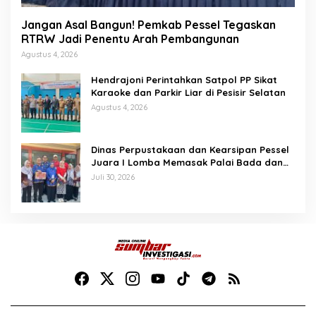
Jangan Asal Bangun! Pemkab Pessel Tegaskan
RTRW Jadi Penentu Arah Pembangunan
Agustus 4, 2026
Hendrajoni Perintahkan Satpol PP Sikat
Karaoke dan Parkir Liar di Pesisir Selatan
Agustus 4, 2026
Dinas Perpustakaan dan Kearsipan Pessel
Juara I Lomba Memasak Palai Bada dan
Lamang Golek
Juli 30, 2026