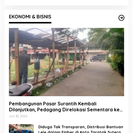
EKONOMI & BISNIS
Pembangunan Pasar Surantih Kembali
Dilanjutkan, Pedagang Direlokasi Sementara ke
Lapangan Gadih Basanai
Juli 30, 2026
Diduga Tak Transparan, Distribusi Bantuan
Lele dalam Ember di Koto Taratak Sutera