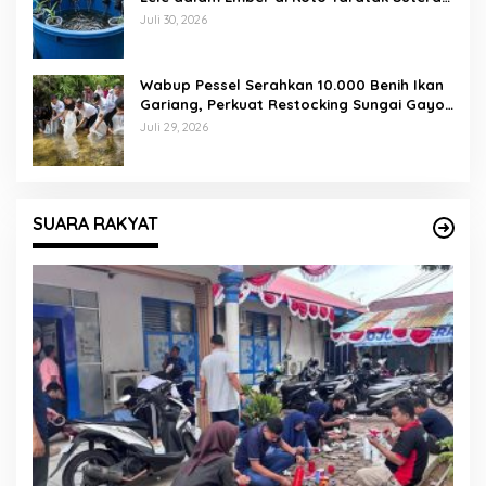
Tuai Sorotan Warga
Juli 30, 2026
Wabup Pessel Serahkan 10.000 Benih Ikan
Gariang, Perkuat Restocking Sungai Gayo
demi Kelestarian Perairan
Juli 29, 2026
SUARA RAKYAT