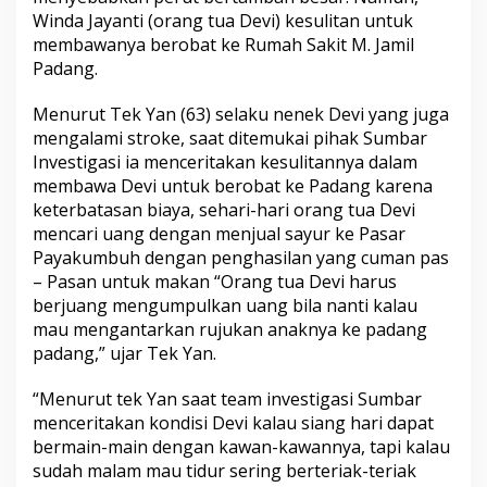
D
Winda Jayanti (orang tua Devi) kesulitan untuk
e
membawanya berobat ke Rumah Sakit M. Jamil
v
Padang.
i
A
n
Menurut Tek Yan (63) selaku nenek Devi yang juga
a
mengalami stroke, saat ditemukai pihak Sumbar
k
Investigasi ia menceritakan kesulitannya dalam
Y
membawa Devi untuk berobat ke Padang karena
a
t
keterbatasan biaya, sehari-hari orang tua Devi
i
mencari uang dengan menjual sayur ke Pasar
m
Payakumbuh dengan penghasilan yang cuman pas
D
– Pasan untuk makan “Orang tua Devi harus
a
r
berjuang mengumpulkan uang bila nanti kalau
i
mau mengantarkan rujukan anaknya ke padang
W
padang,” ujar Tek Yan.
i
n
“Menurut tek Yan saat team investigasi Sumbar
d
a
menceritakan kondisi Devi kalau siang hari dapat
J
bermain-main dengan kawan-kawannya, tapi kalau
a
sudah malam mau tidur sering berteriak-teriak
y