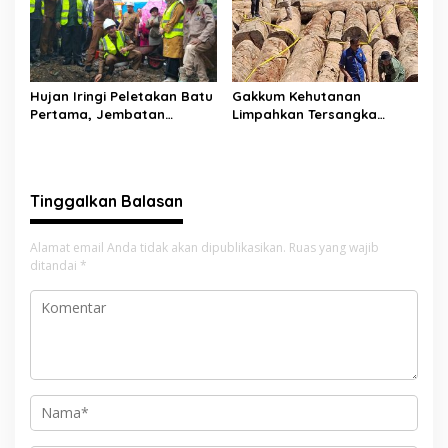
Hujan Iringi Peletakan Batu
Gakkum Kehutanan
Pertama, Jembatan
Limpahkan Tersangka
Gantung Bintungan
Pembalakan di Sariak
Pelangai Gadang Resmi
Bayang ke Kejari Solok
Dibangun
Tinggalkan Balasan
Alamat email Anda tidak akan dipublikasikan.
Ruas yang wajib
ditandai
*