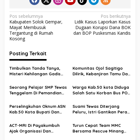
k
p
N
Pos sebelumnya
Pos berikutnya
Kabupaten Solok Gempar,
Lidik Kasus Laporkan Kasus
a
Mayat Membusuk
Dugaan Korupsi Dana BOK
v
Tergantung di Rumah
dan BOP Puskesmas Kandis
Kosong
i
g
Posting Terkait
a
s
Timbulkan Tanda Tanya,
Komunitas Ojol Sagitigo
Misteri Kehilangan Gadis
Dilirik, Kebanjiran Tamu Dari
i
Cantik Asal Payakumbuh
Provinsi Riau
p
Seorang Pelajar SMP Tewas
Warga Kab.50 kota Diduga
Tenggelam Di Pemandian
Salah Satu Korban Bus PO
o
Batang Tabit
MPN Sembodo Di Jambi
s
Perselingkuhan Oknum ASN
Suami Tewas Diterjang
Kab.50 Kota Bupati Dan
Peluru, Istri Gantikan Peran
BKPSDM Bungkam
Suami Sebagai Pengedar
Narkoba
ACT-MRI Di Payakumbuh
Turun Cepat Team MMC
Ajak Organisasi Dan
Bersama Rescue Minang
Komunitas Berinfak Buat
Muda Peduli Payakumbuh