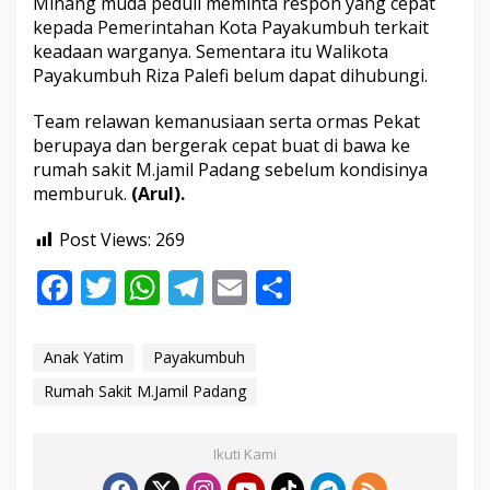
Minang muda peduli meminta respon yang cepat
kepada Pemerintahan Kota Payakumbuh terkait
keadaan warganya. Sementara itu Walikota
Payakumbuh Riza Palefi belum dapat dihubungi.
Team relawan kemanusiaan serta ormas Pekat
berupaya dan bergerak cepat buat di bawa ke
rumah sakit M.jamil Padang sebelum kondisinya
memburuk.
(Arul).
Post Views:
269
F
T
W
T
E
S
ac
w
h
el
m
h
e
itt
at
e
ai
ar
Anak Yatim
Payakumbuh
b
er
s
gr
l
e
Rumah Sakit M.Jamil Padang
o
A
a
o
p
m
Ikuti Kami