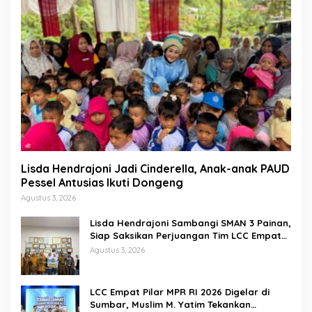
Lisda Hendrajoni Jadi Cinderella, Anak-anak PAUD
Pessel Antusias Ikuti Dongeng
Agustus 3, 2026
Lisda Hendrajoni Sambangi SMAN 3 Painan,
Siap Saksikan Perjuangan Tim LCC Empat
Pilar di Jakarta
Agustus 3, 2026
LCC Empat Pilar MPR RI 2026 Digelar di
Sumbar, Muslim M. Yatim Tekankan