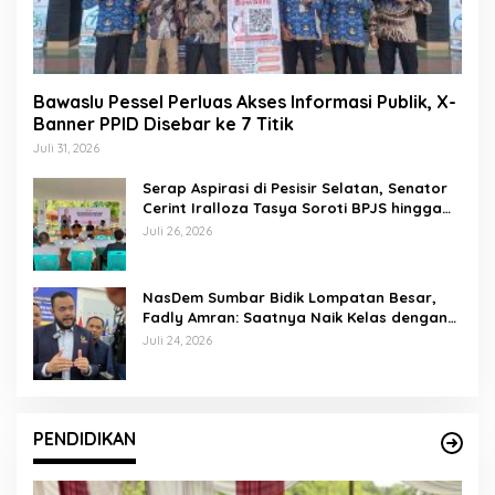
Bawaslu Pessel Perluas Akses Informasi Publik, X-
Banner PPID Disebar ke 7 Titik
Juli 31, 2026
Serap Aspirasi di Pesisir Selatan, Senator
Cerint Iralloza Tasya Soroti BPJS hingga
Kurikulum Merdeka
Juli 26, 2026
NasDem Sumbar Bidik Lompatan Besar,
Fadly Amran: Saatnya Naik Kelas dengan
Kader Berkualitas
Juli 24, 2026
PENDIDIKAN