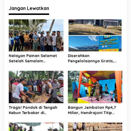
Saudara Di Palestina
Donasi Palestina
Jangan Lewatkan
Nelayan Painan Selamat
Diserahkan
Setelah Semalam
Pengelolaannya Gratis,
Terombang-ambing di Laut,
Oknum Jorong Nagari Parit
Ditemukan Warga Lakitan
Malah Diduga Pungut Uang
Selatan
Kontrak Toko
Tragis! Pondok di Tengah
Bangun Jembatan Rp4,7
Kebun Terbakar di
Miliar, Hendrajoni Titip
Lengayang, Petani Lansia
Pesan ke Warga: Jangan
Tewas, Istri Alami Luka
Tebang Hutan
Bakar
Sembarangan