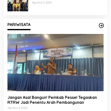
Pentingnya Karakter Generasi Muda
Agustus 3, 2026
PARIWISATA
Jangan Asal Bangun! Pemkab Pessel Tegaskan
RTRW Jadi Penentu Arah Pembangunan
Agustus 4, 2026