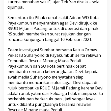
karena menahan sakit”, ujar Tek Yan disela – sela
a
dijumpai.
n
t
i
Sementara itu Pihak rumah sakit Adnan WD Kota
M
Payakumbuh menyarankan agar Devi dirujuk ke
e
RSUD M.Jamil Padang untuk di operasi dan pihak
n
RS sudah memberikan surat rujukan dengan
g
a
rencana kunjungan tanggal 10 Februari 2021.
l
a
Team investigasi Sumbar bersama Ketua Ormas
m
Pekat IB Suharyono di Payakumbuh serta relawan
i
Comunitas Rescue Minang Muda Peduli
M
a
Payakumbuh dan 5O kota bertindak cepat
s
membantu rencana keberangkatan Devi, kepada
a
awak media Suharyono menyatakan siap
l
membantu mencarikan solusi agar Devi dapat di
a
h
rujuk berobat ke RSUD M.Jamil Padang karena Devi
P
adalah anak yatim dari keluarga tidak mampu serta
e
berkehidupan berkecukupan , jadi sangat layak
r
untuk dibantu pungkasnya bersama relawan
u
Rescuee Minang muda Peduli.
t