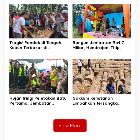
Ditemukan Warga Lakitan
Malah Diduga Pungut Uang
Selatan
Kontrak Toko
Tragis! Pondok di Tengah
Bangun Jembatan Rp4,7
Kebun Terbakar di
Miliar, Hendrajoni Titip
Lengayang, Petani Lansia
Pesan ke Warga: Jangan
Tewas, Istri Alami Luka
Tebang Hutan
Bakar
Sembarangan
Hujan Iringi Peletakan Batu
Gakkum Kehutanan
Pertama, Jembatan
Limpahkan Tersangka
Gantung Bintungan
Pembalakan di Sariak
Pelangai Gadang Resmi
Bayang ke Kejari Solok
Dibangun
View More