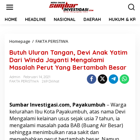
L
e
w
a
HOME
HEADLINE
NASIONAL
DAERAH
HUKUM & KRIM
t
i
k
Homepage
/
FAKTA PERISTIWA
B
e
u
k
Butuh Uluran Tangan, Devi Anak Yatim
t
o
u
n
Dari Winda Jayanti Mengalami
h
t
Masalah Perut Yang Bertambah Besar
U
e
l
n
Admin
Februari 14, 2021
u
FAKTA PERISTIWA
269 Dilihat
r
a
n
T
Sumbar Investigasi.com, Payakumbuh
– Warga
a
kelurahan Ibu Kota Payakumbuh, atas nama Devi
n
Mengalami kelainan usus sejak usia 7 tahun, ia
g
mengalami masalah pada BAB (Buang Air Besar)
a
n
sehingga menimbulkan rasa sakit dan
,
menyebabkan perut bertambah besar. Namun,