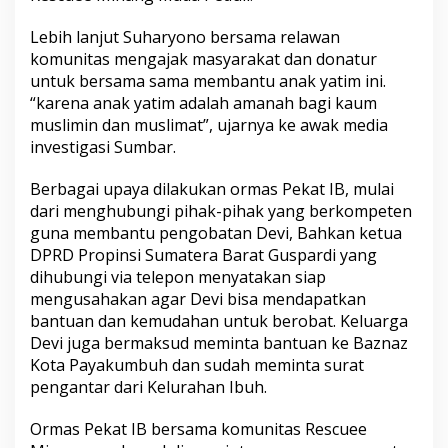
Y
a
Lebih lanjut Suharyono bersama relawan
n
komunitas mengajak masyarakat dan donatur
g
untuk bersama sama membantu anak yatim ini.
B
“karena anak yatim adalah amanah bagi kaum
e
r
muslimin dan muslimat”, ujarnya ke awak media
t
investigasi Sumbar.
a
m
Berbagai upaya dilakukan ormas Pekat IB, mulai
b
dari menghubungi pihak-pihak yang berkompeten
a
h
guna membantu pengobatan Devi, Bahkan ketua
B
DPRD Propinsi Sumatera Barat Guspardi yang
e
dihubungi via telepon menyatakan siap
s
mengusahakan agar Devi bisa mendapatkan
a
r
bantuan dan kemudahan untuk berobat. Keluarga
Devi juga bermaksud meminta bantuan ke Baznaz
Kota Payakumbuh dan sudah meminta surat
pengantar dari Kelurahan Ibuh.
Ormas Pekat IB bersama komunitas Rescuee