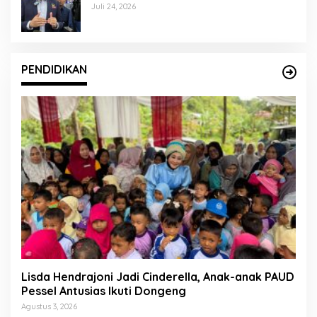
Kader Berkualitas
Juli 24, 2026
PENDIDIKAN
Lisda Hendrajoni Jadi Cinderella, Anak-anak PAUD
Pessel Antusias Ikuti Dongeng
Agustus 3, 2026