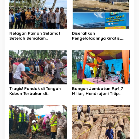
Nelayan Painan Selamat
Diserahkan
Setelah Semalam
Pengelolaannya Gratis,
Terombang-ambing di Laut,
Oknum Jorong Nagari Parit
Ditemukan Warga Lakitan
Malah Diduga Pungut Uang
Selatan
Kontrak Toko
Tragis! Pondok di Tengah
Bangun Jembatan Rp4,7
Kebun Terbakar di
Miliar, Hendrajoni Titip
Lengayang, Petani Lansia
Pesan ke Warga: Jangan
Tewas, Istri Alami Luka
Tebang Hutan
Bakar
Sembarangan