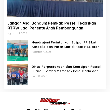
Jangan Asal Bangun! Pemkab Pessel Tegaskan
RTRW Jadi Penentu Arah Pembangunan
Agustus 4, 2026
Hendrajoni Perintahkan Satpol PP Sikat
Karaoke dan Parkir Liar di Pesisir Selatan
Agustus 4, 2026
Dinas Perpustakaan dan Kearsipan Pessel
Juara I Lomba Memasak Palai Bada dan
Lamang Golek
Juli 30, 2026