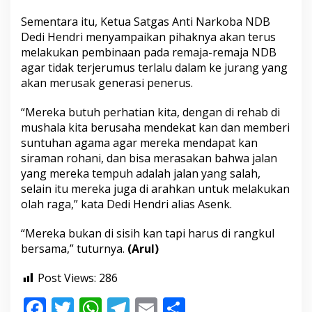
Sementara itu, Ketua Satgas Anti Narkoba NDB
Dedi Hendri menyampaikan pihaknya akan terus
melakukan pembinaan pada remaja-remaja NDB
agar tidak terjerumus terlalu dalam ke jurang yang
akan merusak generasi penerus.
“Mereka butuh perhatian kita, dengan di rehab di
mushala kita berusaha mendekat kan dan memberi
suntuhan agama agar mereka mendapat kan
siraman rohani, dan bisa merasakan bahwa jalan
yang mereka tempuh adalah jalan yang salah,
selain itu mereka juga di arahkan untuk melakukan
olah raga,” kata Dedi Hendri alias Asenk.
“Mereka bukan di sisih kan tapi harus di rangkul
bersama,” tuturnya.
(Arul)
Post Views:
286
F
T
W
T
E
S