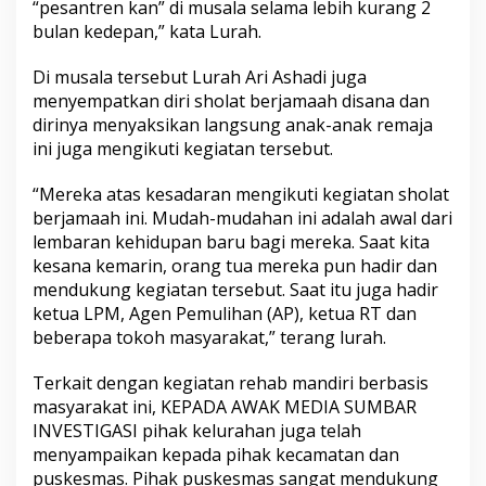
“pesantren kan” di musala selama lebih kurang 2
a
bulan kedepan,” kata Lurah.
K
e
d
Di musala tersebut Lurah Ari Ashadi juga
a
menyempatkan diri sholat berjamaah disana dan
p
dirinya menyaksikan langsung anak-anak remaja
a
ini juga mengikuti kegiatan tersebut.
t
a
n
“Mereka atas kesadaran mengikuti kegiatan sholat
M
berjamaah ini. Mudah-mudahan ini adalah awal dari
e
lembaran kehidupan baru bagi mereka. Saat kita
n
kesana kemarin, orang tua mereka pun hadir dan
g
h
mendukung kegiatan tersebut. Saat itu juga hadir
i
ketua LPM, Agen Pemulihan (AP), ketua RT dan
s
beberapa tokoh masyarakat,” terang lurah.
a
b
Terkait dengan kegiatan rehab mandiri berbasis
L
e
masyarakat ini, KEPADA AWAK MEDIA SUMBAR
m
INVESTIGASI pihak kelurahan juga telah
L
menyampaikan kepada pihak kecamatan dan
a
puskesmas. Pihak puskesmas sangat mendukung
n