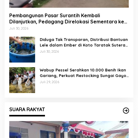
Pembangunan Pasar Surantih Kembali
Dilanjutkan, Pedagang Direlokasi Sementara ke
Lapangan Gadih Basanai
Juli 30, 2026
Diduga Tak Transparan, Distribusi Bantuan
Lele dalam Ember di Koto Taratak Sutera
Tuai Sorotan Warga
Juli 30, 2026
Wabup Pessel Serahkan 10.000 Benih Ikan
Gariang, Perkuat Restocking Sungai Gayo
demi Kelestarian Perairan
Juli 29, 2026
SUARA RAKYAT