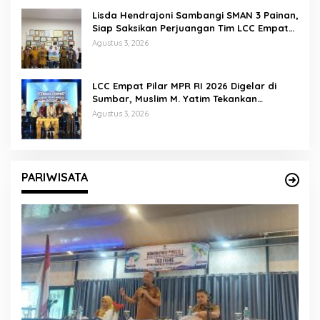
Lisda Hendrajoni Sambangi SMAN 3 Painan,
Siap Saksikan Perjuangan Tim LCC Empat
Pilar di Jakarta
Agustus 3, 2026
LCC Empat Pilar MPR RI 2026 Digelar di
Sumbar, Muslim M. Yatim Tekankan
Pentingnya Karakter Generasi Muda
Agustus 3, 2026
PARIWISATA