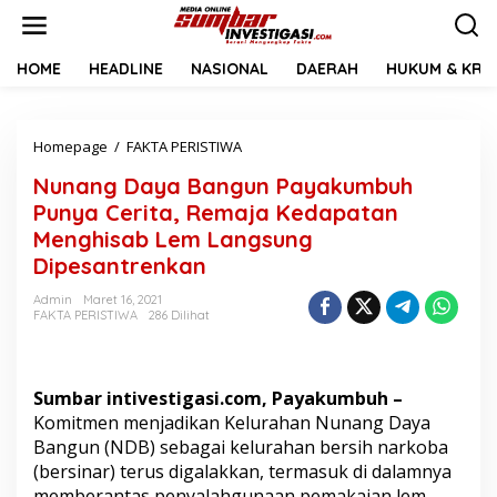
L
e
w
a
HOME
HEADLINE
NASIONAL
DAERAH
HUKUM & KRIM
t
i
k
Homepage
/
FAKTA PERISTIWA
N
e
u
k
Nunang Daya Bangun Payakumbuh
n
o
a
n
Punya Cerita, Remaja Kedapatan
n
t
Menghisab Lem Langsung
g
e
Dipesantrenkan
D
n
a
Admin
Maret 16, 2021
y
FAKTA PERISTIWA
286 Dilihat
a
B
a
n
Sumbar intivestigasi.com, Payakumbuh –
g
Komitmen menjadikan Kelurahan Nunang Daya
u
Bangun (NDB) sebagai kelurahan bersih narkoba
n
P
(bersinar) terus digalakkan, termasuk di dalamnya
a
memberantas penyalahgunaan pemakaian lem