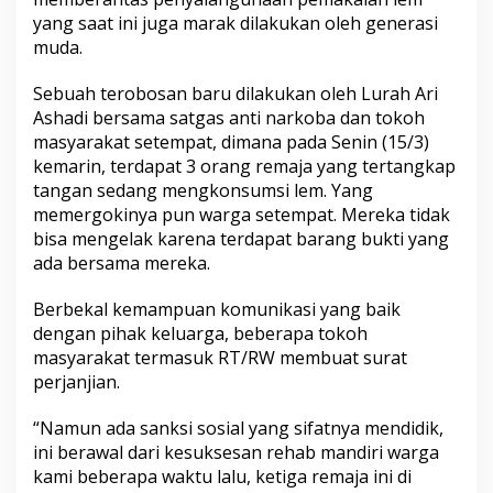
y
yang saat ini juga marak dilakukan oleh generasi
a
muda.
k
u
m
Sebuah terobosan baru dilakukan oleh Lurah Ari
b
Ashadi bersama satgas anti narkoba dan tokoh
u
masyarakat setempat, dimana pada Senin (15/3)
h
kemarin, terdapat 3 orang remaja yang tertangkap
P
u
tangan sedang mengkonsumsi lem. Yang
n
memergokinya pun warga setempat. Mereka tidak
y
bisa mengelak karena terdapat barang bukti yang
a
ada bersama mereka.
C
e
r
Berbekal kemampuan komunikasi yang baik
i
dengan pihak keluarga, beberapa tokoh
t
masyarakat termasuk RT/RW membuat surat
a
perjanjian.
,
R
e
“Namun ada sanksi sosial yang sifatnya mendidik,
m
ini berawal dari kesuksesan rehab mandiri warga
a
kami beberapa waktu lalu, ketiga remaja ini di
j