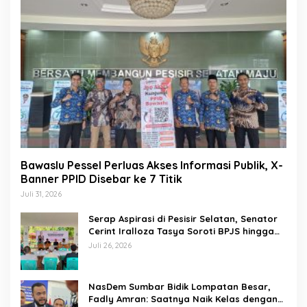
Bawaslu Pessel Perluas Akses Informasi Publik, X-
Banner PPID Disebar ke 7 Titik
Juli 31, 2026
Serap Aspirasi di Pesisir Selatan, Senator
Cerint Iralloza Tasya Soroti BPJS hingga
Kurikulum Merdeka
Juli 26, 2026
NasDem Sumbar Bidik Lompatan Besar,
Fadly Amran: Saatnya Naik Kelas dengan