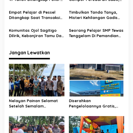
o
Airpura Pessel, 11 Paket
Mahasiswa hingga Petani
s
Diamankan
Ditangkap dalam Sehari
Empat Pelajar di Pessel
Timbulkan Tanda Tanya,
Ditangkap Saat Transaksi
Misteri Kehilangan Gadis
Ganja, Polisi Sita 16 Paket
Cantik Asal Payakumbuh
dan Timbangan
Komunitas Ojol Sagitigo
Seorang Pelajar SMP Tewas
Dilirik, Kebanjiran Tamu Dari
Tenggelam Di Pemandian
Provinsi Riau
Batang Tabit
Jangan Lewatkan
Nelayan Painan Selamat
Diserahkan
Setelah Semalam
Pengelolaannya Gratis,
Terombang-ambing di Laut,
Oknum Jorong Nagari Parit
Ditemukan Warga Lakitan
Malah Diduga Pungut Uang
Selatan
Kontrak Toko