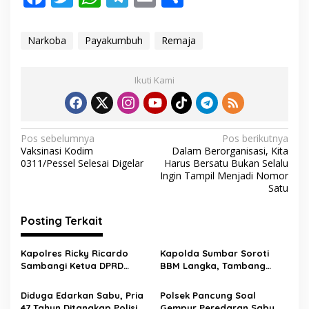
ac
w
h
el
m
h
e
itt
at
e
ai
ar
Narkoba
Payakumbuh
Remaja
b
er
s
gr
l
e
o
A
a
Ikuti Kami
o
p
m
k
p
N
Pos sebelumnya
Pos berikutnya
Vaksinasi Kodim
Dalam Berorganisasi, Kita
a
0311/Pessel Selesai Digelar
Harus Bersatu Bukan Selalu
v
Ingin Tampil Menjadi Nomor
Satu
i
g
Posting Terkait
a
s
Kapolres Ricky Ricardo
Kapolda Sumbar Soroti
Sambangi Ketua DPRD
BBM Langka, Tambang
i
Pessel, Narkoba hingga
Ilegal dan Narkoba:
p
Kenakalan Remaja Jadi
“Jangan Beri Ruang Pelaku
Diduga Edarkan Sabu, Pria
Polsek Pancung Soal
Sorotan
Kejahatan”
47 Tahun Ditangkap Polisi di
Gempur Peredaran Sabu,