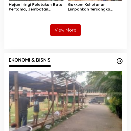
Hujan Iringi Peletakan Batu
Gakkum Kehutanan
Pertama, Jembatan
Limpahkan Tersangka
Gantung Bintungan
Pembalakan di Sariak
Pelangai Gadang Resmi
Bayang ke Kejari Solok
Dibangun
View More
EKONOMI & BISNIS