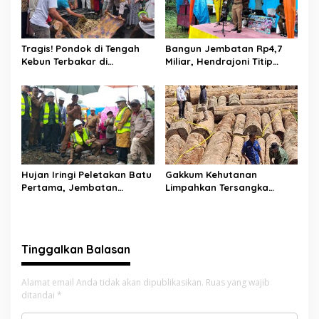
Tragis! Pondok di Tengah
Bangun Jembatan Rp4,7
Kebun Terbakar di
Miliar, Hendrajoni Titip
Lengayang, Petani Lansia
Pesan ke Warga: Jangan
Tewas, Istri Alami Luka
Tebang Hutan
Bakar
Sembarangan
Hujan Iringi Peletakan Batu
Gakkum Kehutanan
Pertama, Jembatan
Limpahkan Tersangka
Gantung Bintungan
Pembalakan di Sariak
Pelangai Gadang Resmi
Bayang ke Kejari Solok
Dibangun
Tinggalkan Balasan
Alamat email Anda tidak akan dipublikasikan.
Ruas yang wajib
ditandai
*