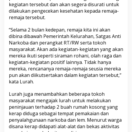
g
kegiatan tersebut dan akan segera disurati untuk
s
dilakukan pengecekan kesehatan kepada remaja-
u
remaja tersebut.
n
g
“Selama 2 bulan kedepan, remaja kita ini akan
D
i
dibina dibawah Pemerintah Kelurahan, Satgas Anti
p
Narkoba dan perangkat RT/RW serta tokoh
e
masyarakat. Akan ada kegiatan-kegiatan yang akan
s
mereka ikuti seperti siraman rohani, olah raga dan
a
kegiatan-kegiatan positif lainnya. Tidak hanya
n
t
mereka, rencananya remaja-remaja seusia mereka
r
pun akan diikutsertakan dalam kegiatan tersebut,”
e
kata Lurah.
n
k
Lurah juga menambahkan beberapa tokoh
a
n
masyarakat mengajak lurah untuk melakukan
peninjauan terhadap 2 buah rumah kosong yang
kerap diduga sebagai tempat pemakaian dan
penyalahgunaan narkoba dan lem. Menurut warga
disana kerap didapati alat-alat dan bekas aktivitas