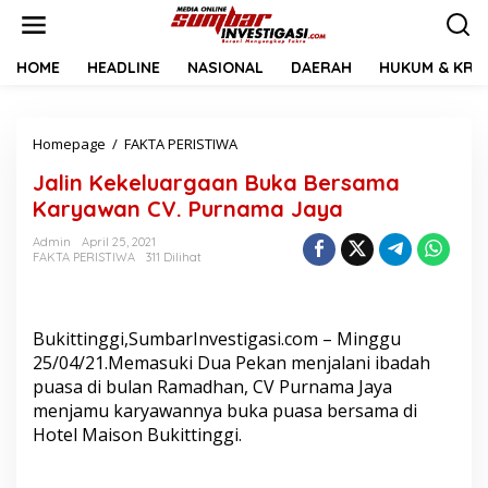
L
e
w
a
HOME
HEADLINE
NASIONAL
DAERAH
HUKUM & KRIM
t
i
k
Homepage
/
FAKTA PERISTIWA
J
e
a
k
Jalin Kekeluargaan Buka Bersama
l
o
i
n
Karyawan CV. Purnama Jaya
n
t
K
e
Admin
April 25, 2021
FAKTA PERISTIWA
311 Dilihat
e
n
k
e
l
Bukittinggi,SumbarInvestigasi.com – Minggu
u
a
25/04/21.Memasuki Dua Pekan menjalani ibadah
r
puasa di bulan Ramadhan, CV Purnama Jaya
g
menjamu karyawannya buka puasa bersama di
a
Hotel Maison Bukittinggi.
a
n
B