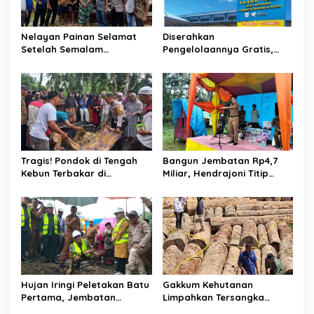
o
s
Nelayan Painan Selamat
Diserahkan
Setelah Semalam
Pengelolaannya Gratis,
Terombang-ambing di Laut,
Oknum Jorong Nagari Parit
Ditemukan Warga Lakitan
Malah Diduga Pungut Uang
Selatan
Kontrak Toko
Tragis! Pondok di Tengah
Bangun Jembatan Rp4,7
Kebun Terbakar di
Miliar, Hendrajoni Titip
Lengayang, Petani Lansia
Pesan ke Warga: Jangan
Tewas, Istri Alami Luka
Tebang Hutan
Bakar
Sembarangan
Hujan Iringi Peletakan Batu
Gakkum Kehutanan
Pertama, Jembatan
Limpahkan Tersangka
Gantung Bintungan
Pembalakan di Sariak