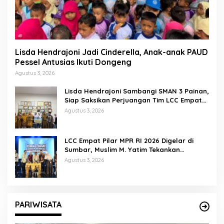
Lisda Hendrajoni Jadi Cinderella, Anak-anak PAUD
Pessel Antusias Ikuti Dongeng
Agustus 3, 2026
Lisda Hendrajoni Sambangi SMAN 3 Painan,
Siap Saksikan Perjuangan Tim LCC Empat
Pilar di Jakarta
Agustus 3, 2026
LCC Empat Pilar MPR RI 2026 Digelar di
Sumbar, Muslim M. Yatim Tekankan
Pentingnya Karakter Generasi Muda
Agustus 3, 2026
PARIWISATA