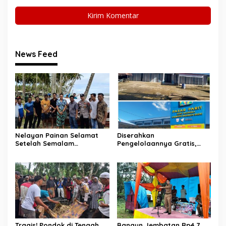
News Feed
Nelayan Painan Selamat
Diserahkan
Setelah Semalam
Pengelolaannya Gratis,
Terombang-ambing di Laut,
Oknum Jorong Nagari Parit
Ditemukan Warga Lakitan
Malah Diduga Pungut Uang
Selatan
Kontrak Toko
Tragis! Pondok di Tengah
Bangun Jembatan Rp4,7