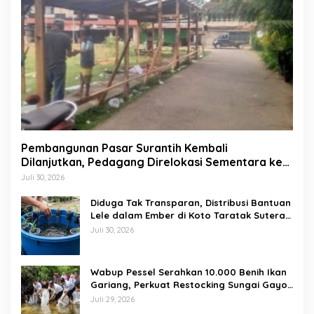
Pembangunan Pasar Surantih Kembali
Dilanjutkan, Pedagang Direlokasi Sementara ke
Lapangan Gadih Basanai
Juli 30, 2026
Diduga Tak Transparan, Distribusi Bantuan
Lele dalam Ember di Koto Taratak Sutera
Tuai Sorotan Warga
Juli 30, 2026
Wabup Pessel Serahkan 10.000 Benih Ikan
Gariang, Perkuat Restocking Sungai Gayo
demi Kelestarian Perairan
Juli 29, 2026