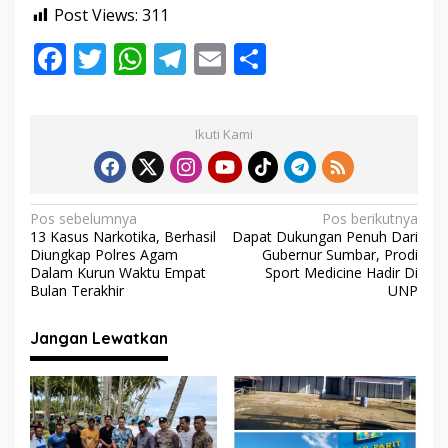
a
Post Views:
311
m
F
T
W
T
E
S
a
J
ac
w
h
el
m
h
a
y
e
itt
at
e
ai
ar
a
Ikuti Kami
b
er
s
gr
l
e
o
A
a
o
p
m
N
Pos sebelumnya
Pos berikutnya
13 Kasus Narkotika, Berhasil
Dapat Dukungan Penuh Dari
k
p
a
Diungkap Polres Agam
Gubernur Sumbar, Prodi
v
Dalam Kurun Waktu Empat
Sport Medicine Hadir Di
Bulan Terakhir
UNP
i
g
Jangan Lewatkan
a
s
i
p