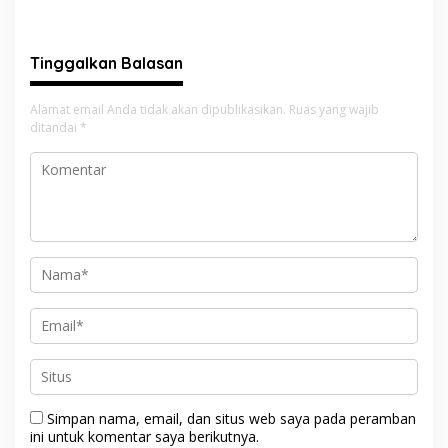
Pelangai Gadang Resmi
Bayang ke Kejari Solok
Dibangun
Tinggalkan Balasan
Alamat email Anda tidak akan dipublikasikan.
Ruas yang wajib
ditandai
*
Simpan nama, email, dan situs web saya pada peramban
ini untuk komentar saya berikutnya.