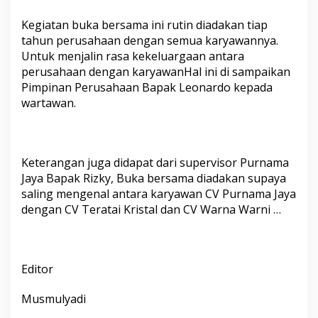
u
k
Kegiatan buka bersama ini rutin diadakan tiap
a
tahun perusahaan dengan semua karyawannya.
B
Untuk menjalin rasa kekeluargaan antara
e
r
perusahaan dengan karyawanHal ini di sampaikan
s
Pimpinan Perusahaan Bapak Leonardo kepada
a
wartawan.
m
a
K
a
r
Keterangan juga didapat dari supervisor Purnama
y
Jaya Bapak Rizky, Buka bersama diadakan supaya
a
saling mengenal antara karyawan CV Purnama Jaya
w
dengan CV Teratai Kristal dan CV Warna Warni …
a
n
C
V
.
Editor
P
u
Musmulyadi
r
n