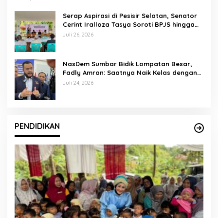
Serap Aspirasi di Pesisir Selatan, Senator
Cerint Iralloza Tasya Soroti BPJS hingga
Kurikulum Merdeka
Juli 26, 2026
NasDem Sumbar Bidik Lompatan Besar,
Fadly Amran: Saatnya Naik Kelas dengan
Kader Berkualitas
Juli 24, 2026
PENDIDIKAN