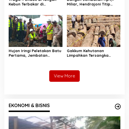
Kebun Terbakar di
Miliar, Hendrajoni Titip
Lengayang, Petani Lansia
Pesan ke Warga: Jangan
Tewas, Istri Alami Luka
Tebang Hutan
Bakar
Sembarangan
Hujan Iringi Peletakan Batu
Gakkum Kehutanan
Pertama, Jembatan
Limpahkan Tersangka
Gantung Bintungan
Pembalakan di Sariak
Pelangai Gadang Resmi
Bayang ke Kejari Solok
Dibangun
View More
EKONOMI & BISNIS