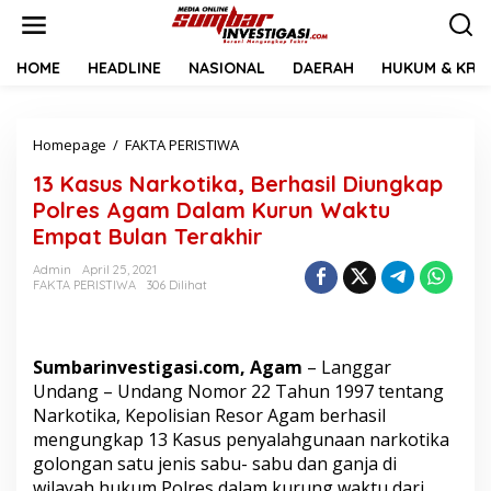
L
e
w
a
HOME
HEADLINE
NASIONAL
DAERAH
HUKUM & KRIM
t
i
k
Homepage
/
FAKTA PERISTIWA
1
e
3
k
13 Kasus Narkotika, Berhasil Diungkap
K
o
a
n
Polres Agam Dalam Kurun Waktu
s
t
Empat Bulan Terakhir
u
e
s
n
Admin
April 25, 2021
N
FAKTA PERISTIWA
306 Dilihat
a
r
k
o
Sumbarinvestigasi.com, Agam
– Langgar
t
Undang – Undang Nomor 22 Tahun 1997 tentang
i
Narkotika, Kepolisian Resor Agam berhasil
k
mengungkap 13 Kasus penyalahgunaan narkotika
a
,
golongan satu jenis sabu- sabu dan ganja di
B
wilayah hukum Polres dalam kurung waktu dari