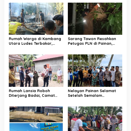
Rumah Warga di Kambang
Sarang Tawon Resahkan
Utara Ludes Terbakar,
Petugas PLN di Painan,
Mobil Damkar Terkendala
Damkarmat Pessel
Jembatan Gantung
Bergerak
Rumah Lansia Roboh
Nelayan Painan Selamat
Diterjang Badai, Camat
Setelah Semalam
Sutera dan Kapolsek Turun
Terombang-ambing di Laut,
Tangan
Ditemukan Warga Lakitan
Selatan