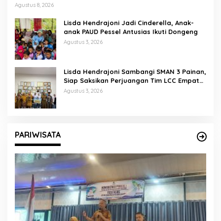
Agustus 8, 2026
Lisda Hendrajoni Jadi Cinderella, Anak-
anak PAUD Pessel Antusias Ikuti Dongeng
Agustus 3, 2026
Lisda Hendrajoni Sambangi SMAN 3 Painan,
Siap Saksikan Perjuangan Tim LCC Empat
Pilar di Jakarta
Agustus 3, 2026
PARIWISATA