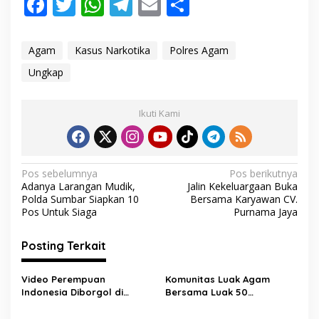
F
T
W
T
E
S
T
ac
w
h
el
m
h
e
r
e
itt
at
e
ai
ar
a
Agam
Kasus Narkotika
Polres Agam
k
b
er
s
gr
l
e
Ungkap
h
i
o
A
a
r
o
p
m
Ikuti Kami
k
p
N
Pos sebelumnya
Pos berikutnya
Adanya Larangan Mudik,
Jalin Kekeluargaan Buka
a
Polda Sumbar Siapkan 10
Bersama Karyawan CV.
v
Pos Untuk Siaga
Purnama Jaya
i
Posting Terkait
g
a
Video Perempuan
Komunitas Luak Agam
s
Indonesia Diborgol di
Bersama Luak 50
Myanmar Viral, Satu
Bersenergi Aksi Untuk
i
Korban Warga Sumbar
Palestina