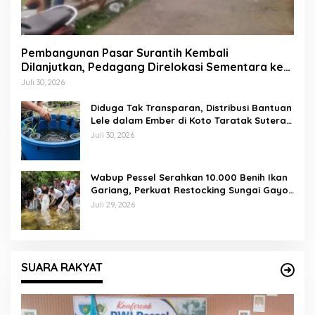
Pembangunan Pasar Surantih Kembali
Dilanjutkan, Pedagang Direlokasi Sementara ke
Lapangan Gadih Basanai
Juli 30, 2026
Diduga Tak Transparan, Distribusi Bantuan
Lele dalam Ember di Koto Taratak Sutera
Tuai Sorotan Warga
Juli 30, 2026
Wabup Pessel Serahkan 10.000 Benih Ikan
Gariang, Perkuat Restocking Sungai Gayo
demi Kelestarian Perairan
Juli 29, 2026
SUARA RAKYAT