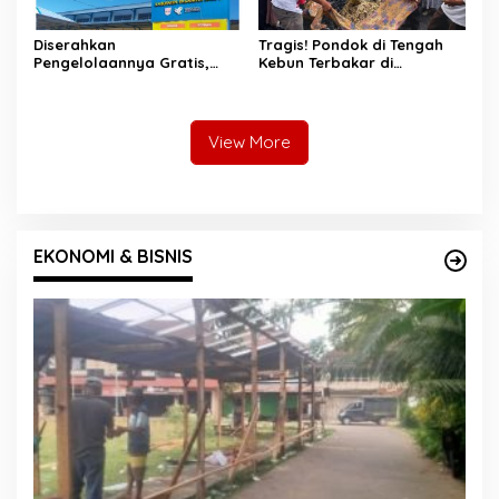
Diserahkan
Tragis! Pondok di Tengah
Pengelolaannya Gratis,
Kebun Terbakar di
Oknum Jorong Nagari Parit
Lengayang, Petani Lansia
Malah Diduga Pungut Uang
Tewas, Istri Alami Luka
Kontrak Toko
Bakar
View More
EKONOMI & BISNIS