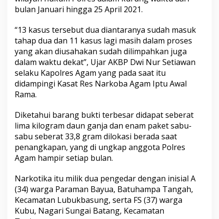
e
bulan Januari hingga 25 April 2021.
r
h
“13 kasus tersebut dua diantaranya sudah masuk
a
s
tahap dua dan 11 kasus lagi masih dalam proses
i
yang akan diusahakan sudah dilimpahkan juga
l
dalam waktu dekat”, Ujar AKBP Dwi Nur Setiawan
D
selaku Kapolres Agam yang pada saat itu
i
didampingi Kasat Res Narkoba Agam Iptu Awal
u
n
Rama.
g
k
Diketahui barang bukti terbesar didapat seberat
a
lima kilogram daun ganja dan enam paket sabu-
p
sabu seberat 33,8 gram dilokasi berada saat
P
o
penangkapan, yang di ungkap anggota Polres
l
Agam hampir setiap bulan.
r
e
Narkotika itu milik dua pengedar dengan inisial A
s
(34) warga Paraman Bayua, Batuhampa Tangah,
A
g
Kecamatan Lubukbasung, serta FS (37) warga
a
Kubu, Nagari Sungai Batang, Kecamatan
m