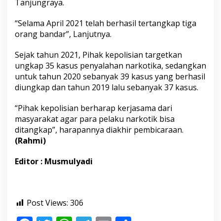
Tanjungraya.
D
a
“Selama April 2021 telah berhasil tertangkap tiga
l
a
orang bandar”, Lanjutnya.
m
K
Sejak tahun 2021, Pihak kepolisian targetkan
u
ungkap 35 kasus penyalahan narkotika, sedangkan
r
untuk tahun 2020 sebanyak 39 kasus yang berhasil
u
n
diungkap dan tahun 2019 lalu sebanyak 37 kasus.
W
a
“Pihak kepolisian berharap kerjasama dari
k
masyarakat agar para pelaku narkotik bisa
t
ditangkap”, harapannya diakhir pembicaraan.
u
E
(Rahmi)
m
p
Editor : Musmulyadi
a
t
B
u
l
Post Views:
306
a
n