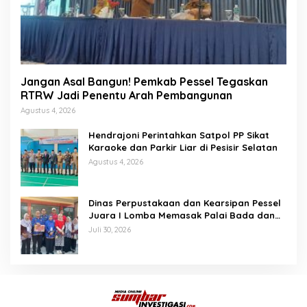
Jangan Asal Bangun! Pemkab Pessel Tegaskan
RTRW Jadi Penentu Arah Pembangunan
Agustus 4, 2026
Hendrajoni Perintahkan Satpol PP Sikat
Karaoke dan Parkir Liar di Pesisir Selatan
Agustus 4, 2026
Dinas Perpustakaan dan Kearsipan Pessel
Juara I Lomba Memasak Palai Bada dan
Lamang Golek
Juli 30, 2026