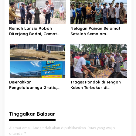
Rumah Lansia Roboh
Nelayan Painan Selamat
Diterjang Badai, Camat
Setelah Semalam
Sutera dan Kapolsek Turun
Terombang-ambing di Laut,
Tangan
Ditemukan Warga Lakitan
Selatan
Diserahkan
Tragis! Pondok di Tengah
Pengelolaannya Gratis,
Kebun Terbakar di
Oknum Jorong Nagari Parit
Lengayang, Petani Lansia
Malah Diduga Pungut Uang
Tewas, Istri Alami Luka
Kontrak Toko
Bakar
Tinggalkan Balasan
Alamat email Anda tidak akan dipublikasikan.
Ruas yang wajib
ditandai
*