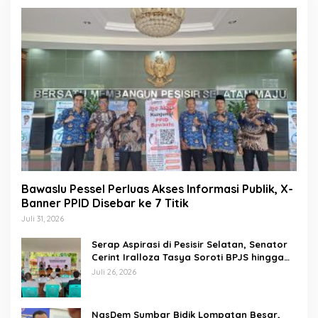
Bawaslu Pessel Perluas Akses Informasi Publik, X-
Banner PPID Disebar ke 7 Titik
Juli 31, 2026
Serap Aspirasi di Pesisir Selatan, Senator
Cerint Iralloza Tasya Soroti BPJS hingga
Kurikulum Merdeka
Juli 26, 2026
NasDem Sumbar Bidik Lompatan Besar,