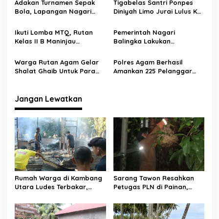
Adakan Turnamen Sepak
Tigabelas Santri Ponpes
p
Bola, Lapangan Nagari
Diniyah Limo Jurai Lulus Ke
Sungai Pua Sebagai
Al-Azhar Mesir
o
Tempat Pertandingan
Ikuti Lomba MTQ, Rutan
Pemerintah Nagari
s
Kelas II B Maninjau
Balingka Lakukan
Mengutus 2 Orang Peserta
Pembagian Sembako Untuk
Masyarakat Pra Sejahtera
Warga Rutan Agam Gelar
Polres Agam Berhasil
Shalat Ghaib Untuk Para
Amankan 225 Pelanggar
Awak Kapal KRI Nanggala –
Perda Nomor 6 Tahun 2020
402
Jangan Lewatkan
Rumah Warga di Kambang
Sarang Tawon Resahkan
Utara Ludes Terbakar,
Petugas PLN di Painan,
Mobil Damkar Terkendala
Damkarmat Pessel
Jembatan Gantung
Bergerak