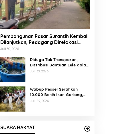
Pembangunan Pasar Surantih Kembali
Dilanjutkan, Pedagang Direlokasi
Sementara ke Lapangan Gadih
Juli 30, 2026
Basanai
Diduga Tak Transparan,
Distribusi Bantuan Lele dalam
Ember di Koto Taratak Sutera
Juli 30, 2026
Tuai Sorotan Warga
Wabup Pessel Serahkan
10.000 Benih Ikan Gariang,
Perkuat Restocking Sungai
Juli 29, 2026
Gayo demi Kelestarian
Perairan
SUARA RAKYAT