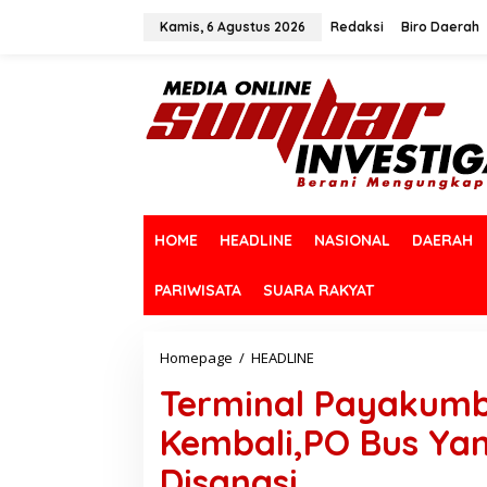
L
e
Kamis, 6 Agustus 2026
Redaksi
Biro Daerah
w
a
t
i
k
e
k
o
n
t
HOME
HEADLINE
NASIONAL
DAERAH
e
n
PARIWISATA
SUARA RAKYAT
Homepage
/
HEADLINE
T
e
Terminal Payakumb
r
m
Kembali,PO Bus Ya
i
n
Disangsi.
a