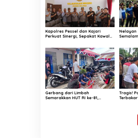
Kapolres Pessel dan Kajari
Nelayan 
Perkuat Sinergi, Sepakat Kawal
Semalam
Penegakan Hukum yang
Laut, Di
Profesional
Selatan
Gerbang dari Limbah
Tragis! 
Semarakkan HUT RI ke-81,
Terbakar
Diskominfo Pessel Gaungkan
Lansia Te
Semangat Cinta Lingkungan
Bakar