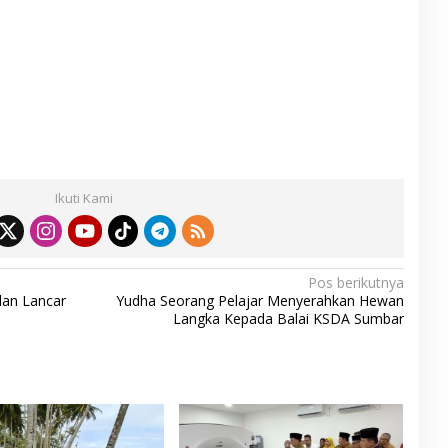
S
h
ar
Ikuti Kami
e
Pos berikutnya
lan Lancar
Yudha Seorang Pelajar Menyerahkan Hewan
Langka Kepada Balai KSDA Sumbar