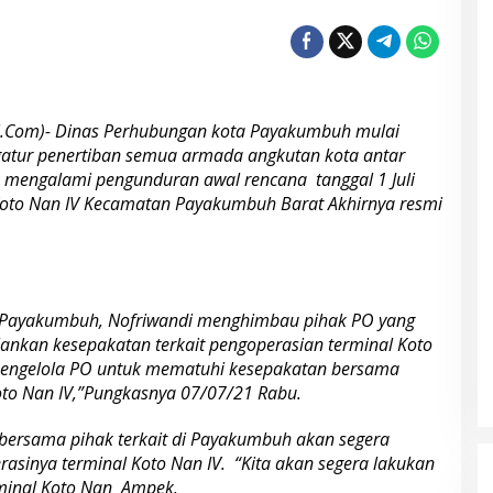
i.Com)- Dinas Perhubungan kota Payakumbuh mulai
tur penertiban semua armada angkutan kota antar
tu mengalami pengunduran awal rencana tanggal 1 Juli
s Koto Nan IV Kecamatan Payakumbuh Barat Akhirnya resmi
Paya­kum­buh, Nofriwandi menghimbau pihak PO yang
ankan kesepakatan terkait pengo­perasian terminal Koto
 pengelola PO untuk mematuhi kesepakatan bersama
Koto Nan IV,”Pungkasnya 07/07/21 Rabu.
 bersama pihak terkait di Payakumbuh akan segera
asinya terminal Koto Nan IV. “Kita akan segera lakukan
rminal Koto Nan Ampek.