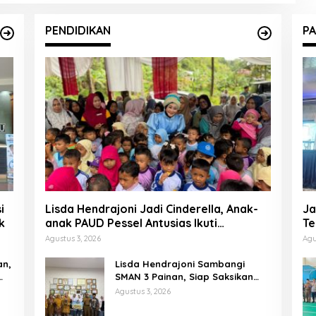
PENDIDIKAN
PA
i
Lisda Hendrajoni Jadi Cinderella, Anak-
Ja
k
anak PAUD Pessel Antusias Ikuti
Te
Dongeng
P
Agustus 3, 2026
Agu
an,
Lisda Hendrajoni Sambangi
SMAN 3 Painan, Siap Saksikan
Perjuangan Tim LCC Empat Pilar
Agustus 3, 2026
di Jakarta