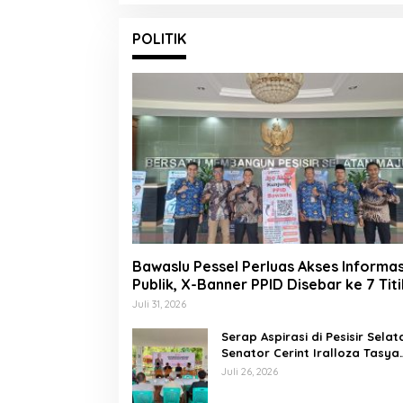
POLITIK
Bawaslu Pessel Perluas Akses Informas
Publik, X-Banner PPID Disebar ke 7 Titi
Juli 31, 2026
Serap Aspirasi di Pesisir Selat
Senator Cerint Iralloza Tasya
Soroti BPJS hingga Kurikulum
Juli 26, 2026
Merdeka