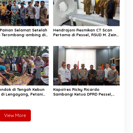
Painan Selamat Setelah
Hendrajoni Resmikan CT Scan
 Terombang-ambing di
Pertama di Pessel, RSUD M. Zein
temukan Warga Lakitan
Painan Kini Layani Pemeriksaan
24 Jam
Pondok di Tengah Kebun
Kapolres Ricky Ricardo
 di Lengayang, Petani
Sambangi Ketua DPRD Pessel,
was, Istri Alami Luka
Narkoba hingga Kenakalan
Remaja Jadi Sorotan
View More