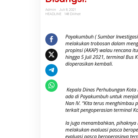
l
P
Admin
Juli 8, 2021
a
HEADLINE
148 Dilihat
y
a
k
u
Payakumbuh ( Sumbar Investigas
m
melakukan trobosan dalam menga
b
propinsi (AKAP) walau rencana i
u
hingga 5 Juli 2021, terminal Bu
h
dioperasikan kembali.
R
e
s
m
i
Kepala Dinas Perhubungan Kota 
A
ada di Paya­kumbuh untuk menjal
k
t
Nan IV. “Kita terus menghimbau
i
terkait pengoperasian terminal 
f
K
Ia juga menambahkan, pi­hak­nya
e
melakukan evaluasi pasca beroper
m
b
evaluasi pasca bero­perasinya te