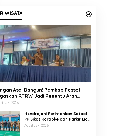
RIWISATA
ngan Asal Bangun! Pemkab Pessel
gaskan RTRW Jadi Penentu Arah
embangunan
stus 4, 2026
Hendrajoni Perintahkan Satpol
PP Sikat Karaoke dan Parkir Liar
di Pesisir Selatan
Agustus 4, 2026