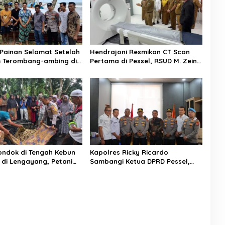
Painan Selamat Setelah
Hendrajoni Resmikan CT Scan
 Terombang-ambing di
Pertama di Pessel, RSUD M. Zein
temukan Warga Lakitan
Painan Kini Layani Pemeriksaan
24 Jam
Pondok di Tengah Kebun
Kapolres Ricky Ricardo
 di Lengayang, Petani
Sambangi Ketua DPRD Pessel,
was, Istri Alami Luka
Narkoba hingga Kenakalan
Remaja Jadi Sorotan