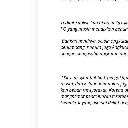
a
l
i
,
Terkait Sanksi kita akan melaku
P
PO yang masih menaikkan penump
O
B
u
Bahkan nantinya, selain angkuta
s
penumpang, namun juga Angkutan
Y
dengan pengusaha angkutan dan 
a
n
g
M
e
“Kita menyambut baik pengaktifa
l
masuk dan keluar. Kemudian juga
a
kan beban masyarakat. Karena de
n
g
menghemat pengeluaran teru­ta­ma
g
Demokrat yang dikenal dekat den
a
r
S
i
a