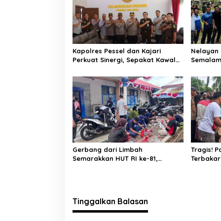
s
i
p
o
Kapolres Pessel dan Kajari
Nelayan 
s
Perkuat Sinergi, Sepakat Kawal
Semalam
Penegakan Hukum yang
Laut, Di
Profesional
Selatan
Gerbang dari Limbah
Tragis! 
Semarakkan HUT RI ke-81,
Terbakar
Diskominfo Pessel Gaungkan
Lansia Te
Semangat Cinta Lingkungan
Bakar
Tinggalkan Balasan