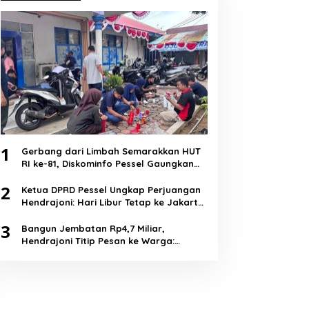
1
Gerbang dari Limbah Semarakkan HUT
RI ke-81, Diskominfo Pessel Gaungkan
Semangat Cinta Lingkungan
2
Ketua DPRD Pessel Ungkap Perjuangan
Hendrajoni: Hari Libur Tetap ke Jakarta
Jemput Anggaran
3
Bangun Jembatan Rp4,7 Miliar,
Hendrajoni Titip Pesan ke Warga:
Jangan Tebang Hutan Sembarangan